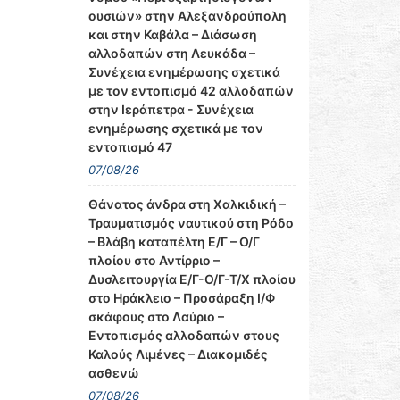
ουσιών» στην Αλεξανδρούπολη
και στην Καβάλα – Διάσωση
αλλοδαπών στη Λευκάδα –
Συνέχεια ενημέρωσης σχετικά
με τον εντοπισμό 42 αλλοδαπών
στην Ιεράπετρα - Συνέχεια
ενημέρωσης σχετικά με τον
εντοπισμό 47
07/08/26
Θάνατος άνδρα στη Χαλκιδική –
Τραυματισμός ναυτικού στη Ρόδο
– Βλάβη καταπέλτη Ε/Γ – Ο/Γ
πλοίου στο Αντίρριο –
Δυσλειτουργία Ε/Γ-Ο/Γ-Τ/Χ πλοίου
στο Ηράκλειο – Προσάραξη Ι/Φ
σκάφους στο Λαύριο –
Εντοπισμός αλλοδαπών στους
Καλούς Λιμένες – Διακομιδές
ασθενώ
07/08/26