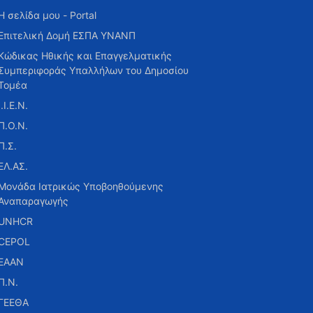
Η σελίδα μου - Portal
Επιτελική Δομή ΕΣΠΑ ΥΝΑΝΠ
Κώδικας Ηθικής και Επαγγελματικής
Συμπεριφοράς Υπαλλήλων του Δημοσίου
Τομέα
Ι.Ι.Ε.Ν.
Π.Ο.Ν.
Π.Σ.
ΕΛ.ΑΣ.
Μονάδα Ιατρικώς Υποβοηθούμενης
Αναπαραγωγής
UNHCR
CEPOL
ΕΑΑΝ
Π.Ν.
ΓΕΕΘΑ