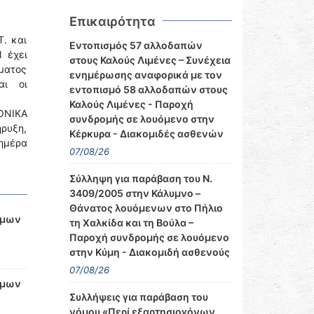
Επικαιρότητα
Τ. και
Εντοπισμός 57 αλλοδαπών
 έχει
στους Καλούς Λιμένες – Συνέχεια
μματος
ενημέρωσης αναφορικά με τον
αι οι
εντοπισμό 58 αλλοδαπών στους
Καλούς Λιμένες - Παροχή
ΟΝΙΚΑ
συνδρομής σε λουόμενο στην
ήρυξη,
Κέρκυρα - Διακομιδές ασθενών
ημέρα
07/08/26
Σύλληψη για παράβαση του Ν.
3409/2005 στην Κάλυμνο –
Θάνατος λουόμενων στο Πήλιο
ίμων
τη Χαλκίδα και τη Βούλα –
Παροχή συνδρομής σε λουόμενο
στην Κύμη - Διακομιδή ασθενούς
07/08/26
ίμων
Συλλήψεις για παράβαση του
νόμου «Περί εξαρτησιογόνων