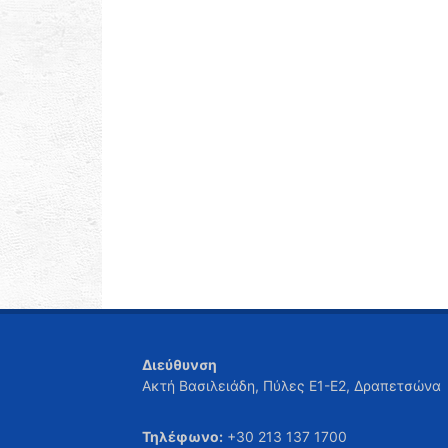
Διεύθυνση
Ακτή Βασιλειάδη, Πύλες Ε1-Ε2, Δραπετσώνα
Τηλέφωνο:
+30 213 137 1700