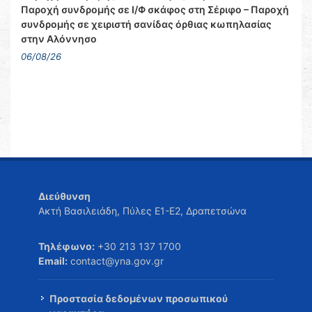
Παροχή συνδρομής σε Ι/Φ σκάφος στη Σέριφο – Παροχή
συνδρομής σε χειριστή σανίδας όρθιας κωπηλασίας
στην Αλόννησο
06/08/26
Διεύθυνση
Ακτή Βασιλειάδη, Πύλες Ε1-Ε2, Δραπετσώνα
Τηλέφωνο:
+30 213 137 1700
Email:
contact@yna.gov.gr
Προστασία δεδομένων προσωπικού