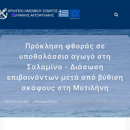
Πρόκληση φθοράς σε
υποθαλάσσιο αγωγό στη
Σαλαμίνα - Διάσωση
επιβαινόντων μετά από βύθιση
σκάφους στη Μυτιλήνη
Αρχική σελίδα
Επικαιρότητα
Πρόκληση φθοράς σε υποθαλάσσιο …