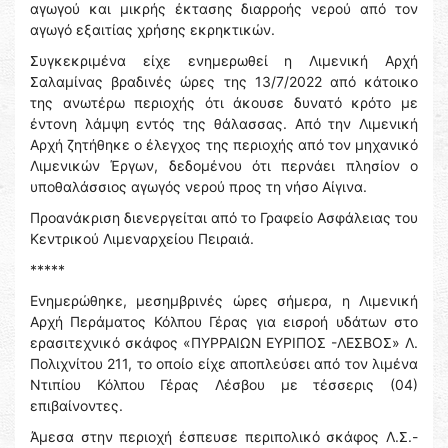
αγωγού και μικρής έκτασης διαρροής νερού από τον
αγωγό εξαιτίας χρήσης εκρηκτικών.
Συγκεκριμένα είχε ενημερωθεί η Λιμενική Αρχή
Σαλαμίνας βραδινές ώρες της 13/7/2022 από κάτοικο
της ανωτέρω περιοχής ότι άκουσε δυνατό κρότο με
έντονη λάμψη εντός της θάλασσας. Από την Λιμενική
Αρχή ζητήθηκε ο έλεγχος της περιοχής από τον μηχανικό
Λιμενικών Έργων, δεδομένου ότι περνάει πλησίον ο
υποθαλάσσιος αγωγός νερού προς τη νήσο Αίγινα.
Προανάκριση διενεργείται από το Γραφείο Ασφάλειας του
Κεντρικού Λιμεναρχείου Πειραιά.
*****
Ενημερώθηκε, μεσημβρινές ώρες σήμερα, η Λιμενική
Αρχή Περάματος Κόλπου Γέρας για εισροή υδάτων στο
ερασιτεχνικό σκάφος «ΠΥΡΡΑΙΩΝ ΕΥΡΙΠΟΣ -ΛΕΣΒΟΣ» Λ.
Πολιχνίτου 211, το οποίο είχε αποπλεύσει από τον λιμένα
Ντιπίου Κόλπου Γέρας Λέσβου με τέσσερις (04)
επιβαίνοντες.
Άμεσα στην περιοχή έσπευσε περιπολικό σκάφος Λ.Σ.-