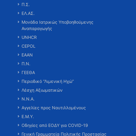
Π.Σ.
ΕΛ.ΑΣ.
Μονάδα Ιατρικώς Υποβοηθούμενης
Αναπαραγωγής
UNHCR
CEPOL
ΕΑΑΝ
Π.Ν.
ΓΕΕΘΑ
Περιοδικό “Λιμενική Ηχώ”
Λέσχη Αξιωματικών
Ν.Ν.Α.
Αγγελίες προς Ναυτιλλομένους
Ε.Μ.Υ.
Οδηγίες από ΕΟΔΥ για COVID-19
Γενική Γραμματεία Πολιτικής Προστασίας