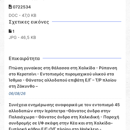
0722534
DOC
- 47,0 KB
Σχετικες εικόνες
1
JPG - 46,5 KB
Επικαιρότητα
Πτώση γυναίκας στη θάλασσα στη Χαλκίδα - Ρύπανση
στο Κερατσίνι - Εντοπισμός πυρομαχικού υλικού στα
Ίσθμια - Θάνατος αλλοδαπού επιβάτη Ε/Γ – Τ/Ρ πλοίου
στη Ζάκυνθο –
06/08/26
Συνέχεια ενημέρωσης αναφορικά με τον εντοπισμό 45
αλλοδαπών στην Ιεράπετρα –Θάνατος άνδρα στην
Παλαιόχωρα – Θάνατος άνδρα στη Χαλκιδική - Παροχή
συνδρομής σε Ι/Φ σκάφη στην Κέα και στη Χαλκίδα–
Εμπλοκή κάβου Ε/Γ-Ο/Γ πλοίου στο Ηράκλειο -