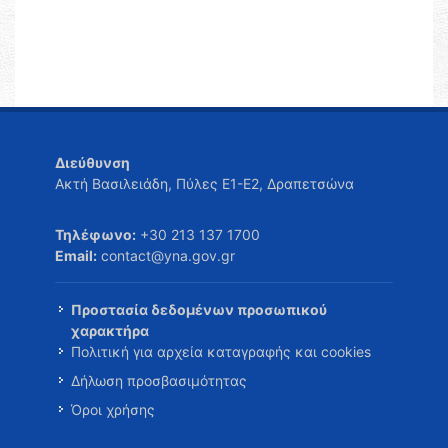
Διεύθυνση
Ακτή Βασιλειάδη, Πύλες Ε1-Ε2, Δραπετσώνα
Τηλέφωνο:
+30 213 137 1700
Email:
contact@yna.gov.gr
Προστασία δεδομένων προσωπικού
χαρακτήρα
Πολιτική για αρχεία καταγραφής και cookies
Δήλωση προσβασιμότητας
Όροι χρήσης