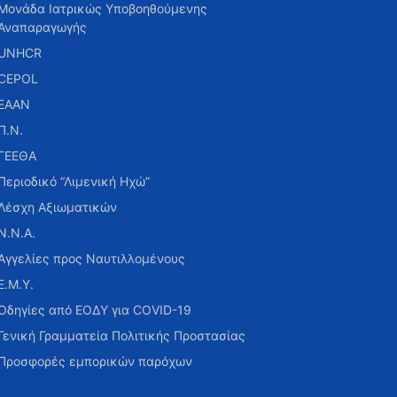
Μονάδα Ιατρικώς Υποβοηθούμενης
Αναπαραγωγής
UNHCR
CEPOL
ΕΑΑΝ
Π.Ν.
ΓΕΕΘΑ
Περιοδικό “Λιμενική Ηχώ”
Λέσχη Αξιωματικών
Ν.Ν.Α.
Αγγελίες προς Ναυτιλλομένους
Ε.Μ.Υ.
Οδηγίες από ΕΟΔΥ για COVID-19
Γενική Γραμματεία Πολιτικής Προστασίας
Προσφορές εμπορικών παρόχων