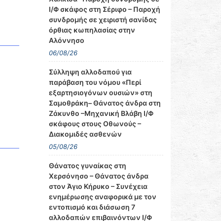
Ι/Φ σκάφος στη Σέριφο – Παροχή
συνδρομής σε χειριστή σανίδας
όρθιας κωπηλασίας στην
Αλόννησο
06/08/26
Σύλληψη αλλοδαπού για
παράβαση του νόμου «Περί
εξαρτησιογόνων ουσιών» στη
Σαμοθράκη– Θάνατος άνδρα στη
Ζάκυνθο –Μηχανική Βλάβη Ι/Φ
σκάφους στους Οθωνούς –
Διακομιδές ασθενών
05/08/26
Θάνατος γυναίκας στη
Χερσόνησο – Θάνατος άνδρα
στον Άγιο Κήρυκο – Συνέχεια
ενημέρωσης αναφορικά με τον
εντοπισμό και διάσωση 7
αλλοδαπών επιβαινόντων Ι/Φ