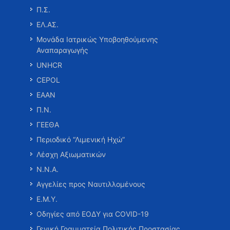
Π.Σ.
ΕΛ.ΑΣ.
Μονάδα Ιατρικώς Υποβοηθούμενης
Αναπαραγωγής
UNHCR
CEPOL
ΕΑΑΝ
Π.Ν.
ΓΕΕΘΑ
Περιοδικό “Λιμενική Ηχώ”
Λέσχη Αξιωματικών
Ν.Ν.Α.
Αγγελίες προς Ναυτιλλομένους
Ε.Μ.Υ.
Οδηγίες από ΕΟΔΥ για COVID-19
Γενική Γραμματεία Πολιτικής Προστασίας