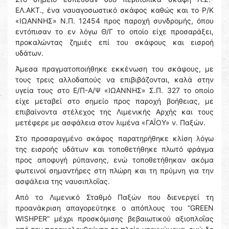
ΕΛ.ΑΚΤ., ένα ναυαγοσωστικό σκάφος καθώς και το Ρ/Κ
«ΙΩΑΝΝΗΣ» Ν.Π. 12454 προς παροχή συνδρομής, όπου
εντόπισαν το εν λόγω Θ/Γ το οποίο είχε προσαράξει,
προκαλώντας ζημιές επί του σκάφους και εισροή
υδάτων.
Άμεσα πραγματοποιήθηκε εκκένωση του σκάφους, με
τους τρεις αλλοδαπούς να επιβιβάζονται, καλά στην
υγεία τους στο Ε/Π-Α/Ψ «ΙΩΑΝΝΗΣ» Σ.Π. 327 το οποίο
είχε μεταβεί στο σημείο προς παροχή βοήθειας, με
επιβαίνοντα στέλεχος της Λιμενικής Αρχής και τους
μετέφερε με ασφάλεια στον λιμένα «ΓΑΪΟΥ» ν. Παξών.
Στο προσαραγμένο σκάφος παρατηρήθηκε κλίση λόγω
της εισροής υδάτων και τοποθετήθηκε πλωτό φράγμα
προς αποφυγή ρύπανσης, ενώ τοποθετήθηκαν ακόμα
φωτεινοί σημαντήρες στη πλώρη και τη πρύμνη για την
ασφάλεια της ναυσιπλοΐας.
Από το Λιμενικό Σταθμό Παξών που διενεργεί τη
προανάκριση απαγορεύτηκε ο απόπλους του “GREEN
WISHPER” μέχρι προσκόμισης βεβαιωτικού αξιοπλοΐας