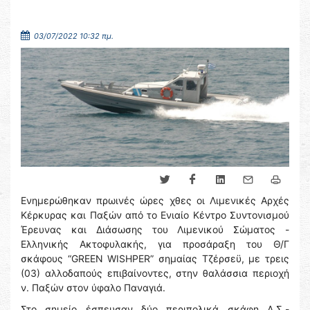
03/07/2022 10:32 πμ.
Ενημερώθηκαν πρωινές ώρες χθες οι Λιμενικές Αρχές
Κέρκυρας και Παξών από το Ενιαίο Κέντρο Συντονισμού
Έρευνας και Διάσωσης του Λιμενικού Σώματος -
Ελληνικής Ακτοφυλακής, για προσάραξη του Θ/Γ
σκάφους “GREEN WISHPER” σημαίας Τζέρσεϋ, με τρεις
(03) αλλοδαπούς επιβαίνοντες, στην θαλάσσια περιοχή
ν. Παξών στον ύφαλο Παναγιά.
Στο σημείο έσπευσαν δύο περιπολικά σκάφη Λ.Σ.-