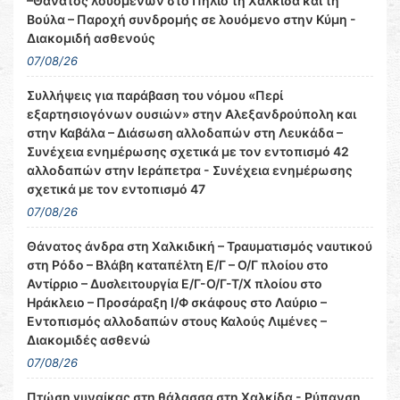
–Θάνατος λουόμενων στο Πήλιο τη Χαλκίδα και τη
Βούλα – Παροχή συνδρομής σε λουόμενο στην Κύμη -
Διακομιδή ασθενούς
07/08/26
Συλλήψεις για παράβαση του νόμου «Περί
εξαρτησιογόνων ουσιών» στην Αλεξανδρούπολη και
στην Καβάλα – Διάσωση αλλοδαπών στη Λευκάδα –
Συνέχεια ενημέρωσης σχετικά με τον εντοπισμό 42
αλλοδαπών στην Ιεράπετρα - Συνέχεια ενημέρωσης
σχετικά με τον εντοπισμό 47
07/08/26
Θάνατος άνδρα στη Χαλκιδική – Τραυματισμός ναυτικού
στη Ρόδο – Βλάβη καταπέλτη Ε/Γ – Ο/Γ πλοίου στο
Αντίρριο – Δυσλειτουργία Ε/Γ-Ο/Γ-Τ/Χ πλοίου στο
Ηράκλειο – Προσάραξη Ι/Φ σκάφους στο Λαύριο –
Εντοπισμός αλλοδαπών στους Καλούς Λιμένες –
Διακομιδές ασθενώ
07/08/26
Πτώση γυναίκας στη θάλασσα στη Χαλκίδα - Ρύπανση