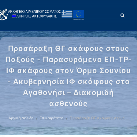
Προσάραξη ΘΓ σκάφους στους
Παξούς - Παρασυρόμενο ΕΠ-ΤΡ-
ΙΦ σκάφους στον Όρμο Σουνίου
- Ακυβερνησία ΙΦ σκάφους στο
Αγαθονήσι – Διακομιδή
ασθενούς
Αρχική σελίδα
Επικαιρότητα
Προσάραξη ΘΓ σκάφους στους …