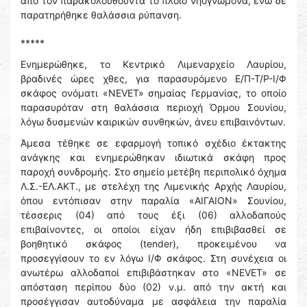
από τον παρακολουθούντα το πλοίο νηογνώμονα, ενώ δε
παρατηρήθηκε θαλάσσια ρύπανση.
*****
Ενημερώθηκε, το Κεντρικό Λιμεναρχείο Λαυρίου,
βραδινές ώρες χθες, για παρασυρόμενο Ε/Π-Τ/Ρ-Ι/Φ
σκάφος ονόματι «NEVET» σημαίας Γερμανίας, το οποίο
παρασυρόταν στη θαλάσσια περιοχή Όρμου Σουνίου,
λόγω δυσμενών καιρικών συνθηκών, άνευ επιβαινόντων.
Άμεσα τέθηκε σε εφαρμογή τοπικό σχέδιο έκτακτης
ανάγκης και ενημερώθηκαν ιδιωτικά σκάφη προς
παροχή συνδρομής. Στο σημείο μετέβη περιπολικό όχημα
Λ.Σ.-ΕΛ.ΑΚΤ., με στελέχη της Λιμενικής Αρχής Λαυρίου,
όπου εντόπισαν στην παραλία «ΑΙΓΑΙΟΝ» Σουνίου,
τέσσερις (04) από τους έξι (06) αλλοδαπούς
επιβαίνοντες, οι οποίοι είχαν ήδη επιβιβασθεί σε
βοηθητικό σκάφος (tender), προκειμένου να
προσεγγίσουν το εν λόγω Ι/Φ σκάφος. Στη συνέχεια οι
ανωτέρω αλλοδαποί επιβιβάστηκαν στο «NEVET» σε
απόσταση περίπου δύο (02) ν.μ. από την ακτή και
προσέγγισαν αυτοδύναμα με ασφάλεια την παραλία