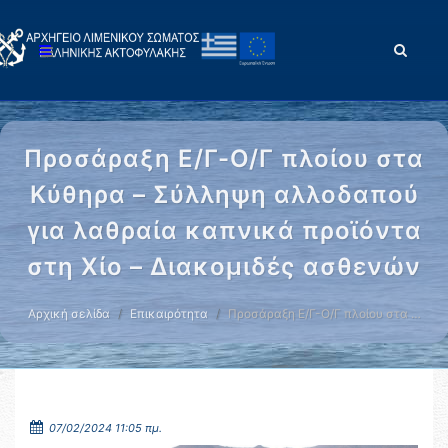
Προσάραξη Ε/Γ-Ο/Γ πλοίου στα
Κύθηρα – Σύλληψη αλλοδαπού
για λαθραία καπνικά προϊόντα
στη Χίο – Διακομιδές ασθενών
Αρχική σελίδα
Επικαιρότητα
Προσάραξη Ε/Γ-Ο/Γ πλοίου στα …
07/02/2024 11:05 πμ.