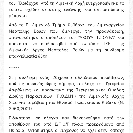
του Πλοιάρχου. Από τη Λιμενική Αρχή ενεργοποιήθηκε το
τοπικό σχέδιο έκτακτης ανάγκης και αντιμετώπισης
ρύπανσης.
Από το Β΄ Λιμενικό Τμήμα Κυθήρων του Λιμεναρχείου
Νεάπολης Βοιών που διενεργεί την προανάκριση,
απαγορεύτηκε ο απόπλους του “ΑΚΟΥΑ ΤΖΙΟΥΕΛ” και
πρόκειται να επιθεωρηθεί από κλιμάκιο ΤΚΕΠ της
Λιμενικής Αρχής Νεάπολης Βοιών με τη συνδρομή
επαγγελματία δύτη.
*****
Στη σύλληψη ενός 26χρονου αλλοδαπού προέβησαν,
πρώτες πρωινές ώρες σήμερα, στελέχη του Γραφείου
Ασφάλειας και προσωπικό της Περιφερειακής Ομάδας
Δίωξης Ναρκωτικών (Π.Ο.ΔΙ.Ν.) της Λιμενικής Αρχής
Χίου για παράβαση του Εθνικού Τελωνειακού Κώδικα (Ν.
2960/2001).
Ειδικότερα, σε έλεγχο που διενεργήθηκε κατά την
αποβίβαση του από Ε/Γ-Ο/Γ πλοίο προερχόμενο από
Πειραιά, εντοπίστηκε ο 26χρονος να έχει στην κατοχή