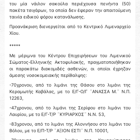
του μία νάιλον σακούλα περιέχουσα πενήντα (50)
πακέτα τσιγάρων, τα οποία δεν έφεραν την απαιτούμενη
ταινία ειδικού φόρου κατανάλωσης.
Προανάκριση διενεργείται από το Κεντρικό Λιμεναρχείο
Χίου.
*****
Με μέριμνα του Κέντρου Επιχειρήσεων του Λιμενικού
Σώματος-Ελληνικής Ακτοφυλακής, πραγματοποιήθηκαν
οι παρακάτω διακομιδές ασθενών, οι οποίοι έχρηζαν
άμεσης νοσοκομειακής περίθαλψης:
-70χρονου, από το λιμάνι της Θάσου στο λιμάνι της
Κεραμωτής Καβάλας, με το Ε/Γ-Ο/Γ ¨ΑΝΑΣΣΑ Μ.¨ N.Π.
12263,
-47χρονου, από το λιμάνι της Σερίφου στο λιμάνι του
Λαυρίου, με το Ε/Γ-Τ/Ρ ¨ΚΥΡΙΑΡΧΟΣ¨ N.Ν. 53,
-83χρονου, από το λιμάνι της Αλοννήσου στο λιμάνι του
Βόλου, με το Ε/Π-Τ/Ρ ¨ΑΞΙΟΝ ΕΣΤΙ¨ Ν.Π. 10001,