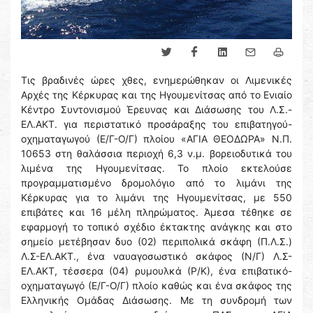
Τις βραδινές ώρες χθες, ενημερώθηκαν οι Λιμενικές
Αρχές της Κέρκυρας και της Ηγουμενίτσας από το Ενιαίο
Κέντρο Συντονισμού Έρευνας και Διάσωσης του Λ.Σ.-
ΕΛ.ΑΚΤ. για περιστατικό προσάραξης του επιβατηγού-
οχηματαγωγού (Ε/Γ-Ο/Γ) πλοίου «ΑΓΙΑ ΘΕΟΔΩΡΑ» Ν.Π.
10653 στη θαλάσσια περιοχή 6,3 ν.μ. βορειοδυτικά του
λιμένα της Ηγουμενίτσας. Το πλοίο εκτελούσε
προγραμματισμένο δρομολόγιο από το λιμάνι της
Κέρκυρας για το λιμάνι της Ηγουμενίτσας, με 550
επιβάτες και 16 μέλη πληρώματος. Άμεσα τέθηκε σε
εφαρμογή το τοπικό σχέδιο έκτακτης ανάγκης και στο
σημείο μετέβησαν δυο (02) περιπολικά σκάφη (Π.Λ.Σ.)
Λ.Σ-ΕΛ.ΑΚΤ., ένα ναυαγοσωστικό σκάφος (Ν/Γ) Λ.Σ-
ΕΛ.ΑΚΤ, τέσσερα (04) ρυμουλκά (Ρ/Κ), ένα επιβατικό-
οχηματαγωγό (Ε/Γ-Ο/Γ) πλοίο καθώς και ένα σκάφος της
Ελληνικής Ομάδας Διάσωσης. Με τη συνδρομή των