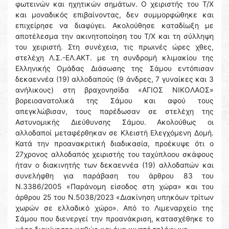
φωτεινών και ηχητικών σημάτων. Ο χειριστής του Τ/Χ
και μοναδικός επιβαίνοντας, δεν συμμορφώθηκε και
επιχείρησε να διαφύγει. Ακολούθησε καταδίωξη με
αποτέλεσμα την ακινητοποίηση του Τ/Χ και τη σύλληψη
του χειριστή. Στη συνέχεια, τις πρωινές ώρες χθες,
στελέχη Λ.Σ.-ΕΛ.ΑΚΤ. με τη συνδρομή κλιμακίου της
Ελληνικής Ομάδας Διάσωσης της Σάμου εντόπισαν
δεκαεννέα (19) αλλοδαπούς (9 άνδρες, 7 γυναίκες και 3
ανήλικους) στη βραχονησίδα «ΑΓΙΟΣ ΝΙΚΟΛΑΟΣ»
βορειοανατολικά της Σάμου και αφού τους
απεγκλώβισαν, τους παρέδωσαν σε στελέχη της
Αστυνομικής Διεύθυνσης Σάμου. Ακολούθως οι
αλλοδαποί μεταφέρθηκαν σε Κλειστή Ελεγχόμενη Δομή.
Κατά την προανακριτική διαδικασία, προέκυψε ότι ο
27χρονος αλλοδαπός χειριστής του ταχύπλοου σκάφους
ήταν ο διακινητής των δεκαεννέα (19) αλλοδαπών και
συνελήφθη για παράβαση του άρθρου 83 του
Ν.3386/2005 «Παράνομη είσοδος στη χώρα» και του
άρθρου 25 του Ν.5038/2023 «Διακίνηση υπηκόων τρίτων
χωρών σε ελλαδικό χώρο». Από το Λιμεναρχείο της
Σάμου που διενεργεί την προανάκριση, κατασχέθηκε το