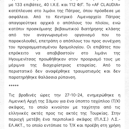
με 133 επιβάτες, 40 Ι.Χ.Ε. και 112 Φ/Γ. Το «AF CLAUDIA»
κατέπλευσε στο λιμάνι της Πάτρας, όπου πρόσδεσε με
ασφάλεια. Από το Κεντρικό Λιμεναρχείο Πάτρας
απαγορεύτηκε αρχικά ο απόπλους του πλοίου, ενώ
κατόπιν προσκόμισης βεβαιωτικού διατήρησης κλάσης
από τον αναγνωρισμένο οργανισμό που το
παρακολουθεί, επετράπη ο απόπλους του προς συνέχιση
του προγραμματισμένου δρομολογίου. Οι επιβάτες που
επρόκειτο να αποβιβαστούν στο λιμάνι της
Ηγουμενίτσας προωθήθηκαν στον προορισμό τους με
μέριμνα της διαχειρίστριας εταιρείας. Από το
περιστατικό δεν αναφέρθηκε τραυματισμός και δεν
παρατηρήθηκε θαλάσσια ρύπανση.
*****
Τις βραδινές ώρες την 27-10-24, ενημερώθηκε η
Λιμενική Αρχή της Σάμου για ένα ύποπτο ταχύπλοο (Τ/Χ)
σκάφος, το οποίο κινούταν με ταχύτητα από τις
ελληνικές ακτές προς τις ακτές της Τουρκίας. Στην
περιοχή μετέβη ένα περιπολικό σκάφος (Π.Λ.Σ.) Λ.Σ.-
ΕΛ.ΑΚΤ., το οποίο εντόπισε το Τ/Χ και προέβη στη χρήση