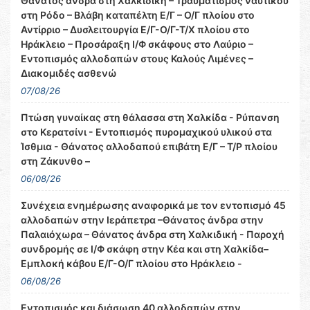
Θάνατος άνδρα στη Χαλκιδική – Τραυματισμός ναυτικού
στη Ρόδο – Βλάβη καταπέλτη Ε/Γ – Ο/Γ πλοίου στο
Αντίρριο – Δυσλειτουργία Ε/Γ-Ο/Γ-Τ/Χ πλοίου στο
Ηράκλειο – Προσάραξη Ι/Φ σκάφους στο Λαύριο –
Εντοπισμός αλλοδαπών στους Καλούς Λιμένες –
Διακομιδές ασθενώ
07/08/26
Πτώση γυναίκας στη θάλασσα στη Χαλκίδα - Ρύπανση
στο Κερατσίνι - Εντοπισμός πυρομαχικού υλικού στα
Ίσθμια - Θάνατος αλλοδαπού επιβάτη Ε/Γ – Τ/Ρ πλοίου
στη Ζάκυνθο –
06/08/26
Συνέχεια ενημέρωσης αναφορικά με τον εντοπισμό 45
αλλοδαπών στην Ιεράπετρα –Θάνατος άνδρα στην
Παλαιόχωρα – Θάνατος άνδρα στη Χαλκιδική - Παροχή
συνδρομής σε Ι/Φ σκάφη στην Κέα και στη Χαλκίδα–
Εμπλοκή κάβου Ε/Γ-Ο/Γ πλοίου στο Ηράκλειο -
06/08/26
Εντοπισμός και διάσωση 40 αλλοδαπών στην