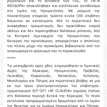
ρυμουλκών και τη συνοδεία των ΠΛΣ, το «ΑΓΙΑ
ΘΕΟΔΩΡΑ» αποκολλήθηκε και κατέπλευσε αυτοδύναμα
στο λιμάνι της Ηγουμενίτσας. Με μέριμνα της
πλοιοκτήτριας εταιρείας τριάντα εννέα (39) επιβάτες
διέμειναν σε καταλύματα. Από το περιστατικό δεν
αναφέρθηκε τραυματισμός, δεν προκλήθηκε εισροή
υδάτων και δεν παρατηρήθηκε θαλάσσια ρύπανση. Από
το Κεντρικό Λιμεναρχείο της Ηγουμενίτσας που
διενεργεί την προανάκριση, απαγορεύτηκε ο απόπλους
του πλοίου μέχρι την προσκόμιση βεβαιωτικού από τον
αναγνωρισμένο οργανισμό που το παρακολουθεί
*****
Τις μεσημβρινές ώρες χθες, ενημερώθηκαν οι Λιμενικές
Αρχές της Κέρκυρας, Ηγουμενίτσας, Πρέβεζας,
Λευκάδας, Κεφαλονιάς, Κατακόλου, Κυλλήνης,
Μεσολογγίου και Πάτρας για περιστατικό βλάβης σε μια
εκ των τριών ηλεκτρογεννητριών του επιβατηγού-
οχηματαγωγού (Ε/Γ-Ο/Γ) «AF CLAUDIA» σημαίας Ιταλίας
στη θαλάσσια περιοχή δυτικά της Κέρκυρας. Το πλοίο
εκτελούσε προγραμματισμένο δρομολόγιο από το λιμάνι
της Βενετίας για τα λιμάνια Ηγουμενίτσας και Πάτρας,