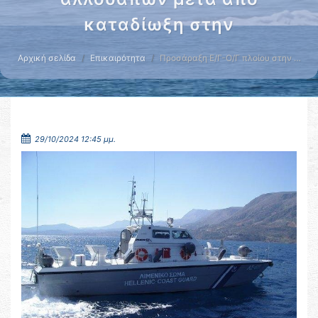
καταδίωξη στην
Αρχική σελίδα
Επικαιρότητα
Προσάραξη Ε/Γ-Ο/Γ πλοίου στην …
29/10/2024 12:45 μμ.