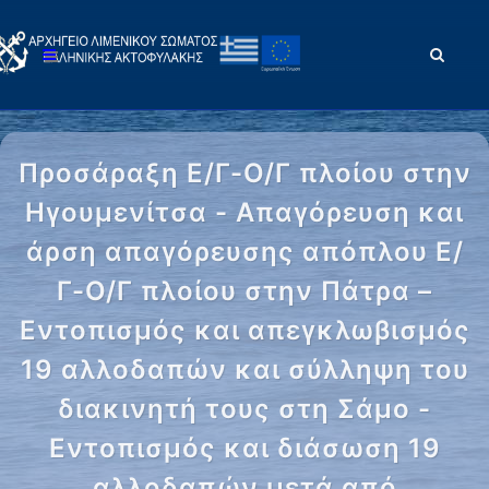
Προσάραξη Ε/Γ-Ο/Γ πλοίου στην
Ηγουμενίτσα - Απαγόρευση και
άρση απαγόρευσης απόπλου Ε/
Γ-Ο/Γ πλοίου στην Πάτρα –
Εντοπισμός και απεγκλωβισμός
19 αλλοδαπών και σύλληψη του
διακινητή τους στη Σάμο -
Εντοπισμός και διάσωση 19
αλλοδαπών μετά από