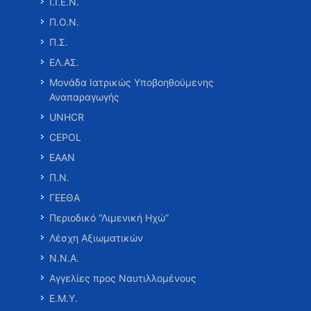
Ι.Ι.Ε.Ν.
Π.Ο.Ν.
Π.Σ.
ΕΛ.ΑΣ.
Μονάδα Ιατρικώς Υποβοηθούμενης
Αναπαραγωγής
UNHCR
CEPOL
ΕΑΑΝ
Π.Ν.
ΓΕΕΘΑ
Περιοδικό “Λιμενική Ηχώ”
Λέσχη Αξιωματικών
Ν.Ν.Α.
Αγγελίες προς Ναυτιλλομένους
Ε.Μ.Υ.