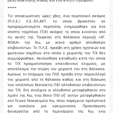
μέσο διακίνησης καθώς και ένα κινητό τηλέφωνο.
*****
Τις απογευματινές ώρες χθες, ένα περιπολικό σκάφος
(Π.Λ.Σ.) Λ.Σ.-ΕΛ.ΑΚΤ. το οποίο βρισκόταν σε
προγραμματισμένη περιπολία, ενημερώθηκε για ένα
ύποπτο ταχύπλοο (Τ/Χ) σκάφος το οποίο κινούταν από
τις ακτές της Τουρκίας στη θαλάσσια περιοχή «ΑΓ.
ΦΩΚΑ» της Κω, με ικανό αριθμό αλλοδαπών
επιβαινόντων. Το Π.Λ.Σ. προέβη στη χρήση ηχητικών και
φωτεινών σημάτων στα οποία ο χειριστής του Τ/Χ δεν
συμμορφώθηκε. Ακολούθησε καταδίωξη κατά την οποία
το Τ/Χ πραγματοποίησε επικίνδυνους ελιγμούς, με
αποτέλεσμα την πτώση του χειριστή του στη θάλασσα.
Αμέσως το πλήρωμα του ΠΛΣ προέβη στην περισυλλογή
του χειριστή από τη θάλασσα καθώς και στη διάσωση
των υπολοίπων δεκαοκτώ (18) αλλοδαπών επιβαινόντων
του Τ/Χ. Στη συνέχεια οι αλλοδαποί μεταφέρθηκαν στο
λιμάνι της Κω, ενώ δέκα (10) εξ’ αυτών μεταφέρθηκαν
στο Γενικό Νοσοκομείο Κω, όπου παρέμεινε προληπτικά
για νοσηλεία μια εγκυμονούσα. Προανάκριση
διενεργείται από το Λιμεναρχείο της Κω, ενώ