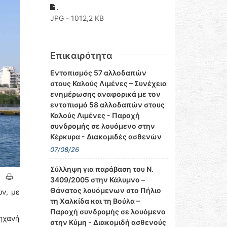
.
JPG - 1012,2 KB
Επικαιρότητα
Εντοπισμός 57 αλλοδαπών
στους Καλούς Λιμένες – Συνέχεια
ενημέρωσης αναφορικά με τον
εντοπισμό 58 αλλοδαπών στους
Καλούς Λιμένες - Παροχή
συνδρομής σε λουόμενο στην
Κέρκυρα - Διακομιδές ασθενών
07/08/26
Σύλληψη για παράβαση του Ν.
3409/2005 στην Κάλυμνο –
Θάνατος λουόμενων στο Πήλιο
ων, με
τη Χαλκίδα και τη Βούλα –
Παροχή συνδρομής σε λουόμενο
μηχανή
στην Κύμη - Διακομιδή ασθενούς