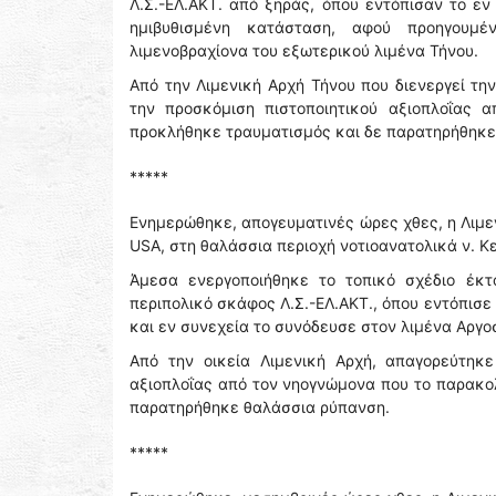
Λ.Σ.-ΕΛ.ΑΚΤ. από ξηράς, όπου εντόπισαν το ε
ημιβυθισμένη κατάσταση, αφού προηγουμέ
λιμενοβραχίονα του εξωτερικού λιμένα Τήνου.
Από την Λιμενική Αρχή Τήνου που διενεργεί τ
την προσκόμιση πιστοποιητικού αξιοπλοΐας
προκλήθηκε τραυματισμός και δε παρατηρήθηκε
*****
Ενημερώθηκε, απογευματινές ώρες χθες, η Λιμε
USA, στη θαλάσσια περιοχή νοτιοανατολικά ν. Κ
Άμεσα ενεργοποιήθηκε το τοπικό σχέδιο έκ
περιπολικό σκάφος Λ.Σ.-ΕΛ.ΑΚΤ., όπου εντόπισε 
και εν συνεχεία το συνόδευσε στον λιμένα Αργο
Από την οικεία Λιμενική Αρχή, απαγορεύτηκ
αξιοπλοΐας από τον νηογνώμονα που το παρακολ
παρατηρήθηκε θαλάσσια ρύπανση.
*****