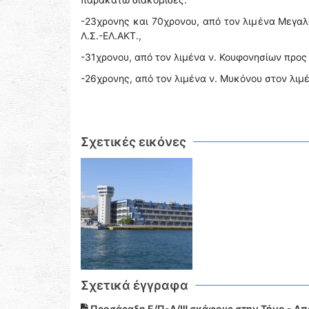
-23χρονης και 70χρονου, από τον λιμένα Μεγαλ
Λ.Σ.-ΕΛ.ΑΚΤ.,
-31χρονου, από τον λιμένα ν. Κουφονησίων προς 
-26χρονης, από τον λιμένα ν. Μυκόνου στον λιμ
Σχετικές εικόνες
Σχετικά έγγραφα
Προσάραξη Ε/Π-Α/Ψ σκάφους στην Τήνο - Απα