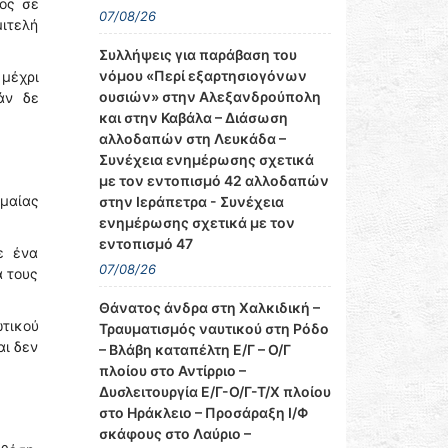
τος σε
07/08/26
ιτελή
Συλλήψεις για παράβαση του
νόμου «Περί εξαρτησιογόνων
 μέχρι
ουσιών» στην Αλεξανδρούπολη
άν δε
και στην Καβάλα – Διάσωση
αλλοδαπών στη Λευκάδα –
Συνέχεια ενημέρωσης σχετικά
με τον εντοπισμό 42 αλλοδαπών
ημαίας
στην Ιεράπετρα - Συνέχεια
ενημέρωσης σχετικά με τον
εντοπισμό 47
ε ένα
07/08/26
α τους
Θάνατος άνδρα στη Χαλκιδική –
τικού
Τραυματισμός ναυτικού στη Ρόδο
αι δεν
– Βλάβη καταπέλτη Ε/Γ – Ο/Γ
πλοίου στο Αντίρριο –
Δυσλειτουργία Ε/Γ-Ο/Γ-Τ/Χ πλοίου
στο Ηράκλειο – Προσάραξη Ι/Φ
σκάφους στο Λαύριο –