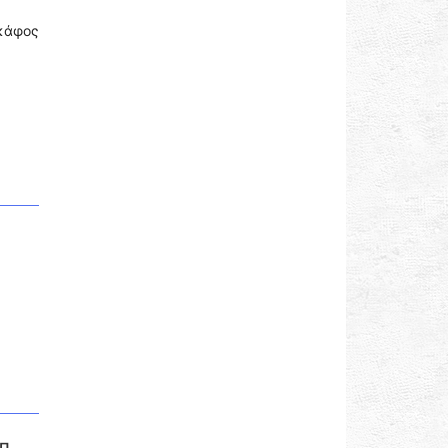
σκάφος
/Π