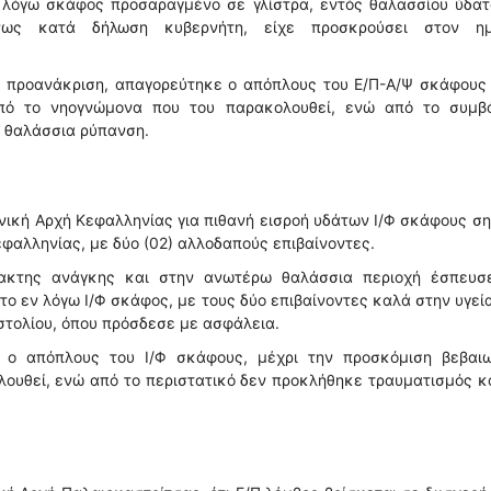
ν λόγω σκάφος προσαραγμένο σε γλίστρα, εντός θαλασσίου ύδα
νως κατά δήλωση κυβερνήτη, είχε προσκρούσει στον ημ
ην προανάκριση, απαγορεύτηκε ο απόπλους του Ε/Π-Α/Ψ σκάφους
 από το νηογνώμονα που του παρακολουθεί, ενώ από το συμβ
 θαλάσσια ρύπανση.
νική Αρχή Κεφαλληνίας για πιθανή εισροή υδάτων Ι/Φ σκάφους σ
εφαλληνίας, με δύο (02) αλλοδαπούς επιβαίνοντες.
τακτης ανάγκης και στην ανωτέρω θαλάσσια περιοχή έσπευσ
το εν λόγω Ι/Φ σκάφος, με τους δύο επιβαίνοντες καλά στην υγεί
στολίου, όπου πρόσδεσε με ασφάλεια.
ε ο απόπλους του Ι/Φ σκάφους, μέχρι την προσκόμιση βεβαιω
ουθεί, ενώ από το περιστατικό δεν προκλήθηκε τραυματισμός κ