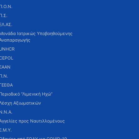
Π.Ο.Ν.
Π.Σ.
ΕΛ.ΑΣ.
Μονάδα Ιατρικώς Υποβοηθούμενης
Αναπαραγωγής
UNHCR
CEPOL
ΕΑΑΝ
Π.Ν.
ΓΕΕΘΑ
Περιοδικό “Λιμενική Ηχώ”
Λέσχη Αξιωματικών
Ν.Ν.Α.
Αγγελίες προς Ναυτιλλομένους
Ε.Μ.Υ.
Οδηγίες από ΕΟΔΥ για COVID-19