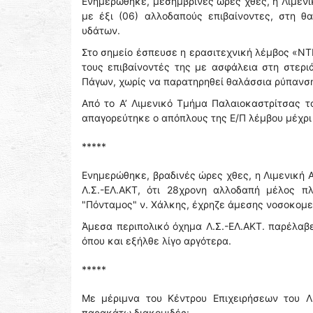
Ενημερώθηκε, μεσημβρινές ώρες χθες, η Λιμενι
με έξι (06) αλλοδαπούς επιβαίνοντες, στη θ
υδάτων.
Στο σημείο έσπευσε η ερασιτεχνική λέμβος «ΝΤ
τους επιβαίνοντές της με ασφάλεια στη στερι
Πάγων, χωρίς να παρατηρηθεί θαλάσσια ρύπανσ
Από το Α’ Λιμενικό Τμήμα Παλαιοκαστρίτσας τ
απαγορεύτηκε ο απόπλους της Ε/Π λέμβου μέχρι
*****
Ενημερώθηκε, βραδινές ώρες χθες, η Λιμενική 
Λ.Σ.-ΕΛ.ΑΚΤ, ότι 28χρονη αλλοδαπή μέλος π
"Πόνταμος" ν. Χάλκης, έχρηζε άμεσης νοσοκομε
Άμεσα περιπολικό όχημα Λ.Σ.-ΕΛ.ΑΚΤ. παρέλαβε
όπου και εξήλθε λίγο αργότερα.
*****
Με μέριμνα του Κέντρου Επιχειρήσεων του Λ
παρακάτω διακομιδές: