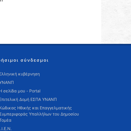
ρήσιμοι σύνδεσμοι
Ελληνική κυβέρνηση
ΥΝΑΝΠ
Η σελίδα μου - Portal
Επιτελική Δομή ΕΣΠΑ ΥΝΑΝΠ
Κώδικας Ηθικής και Επαγγελματικής
Συμπεριφοράς Υπαλλήλων του Δημοσίου
Τομέα
Ι.Ι.Ε.Ν.