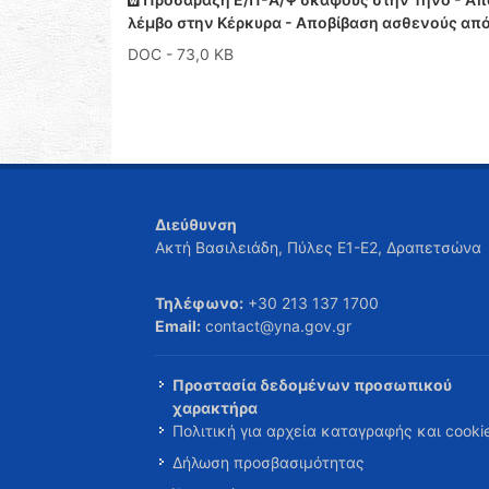
λέμβο στην Κέρκυρα - Αποβίβαση ασθενούς απ
DOC
- 73,0 KB
Διεύθυνση
Ακτή Βασιλειάδη, Πύλες Ε1-Ε2, Δραπετσώνα
Τηλέφωνο:
+30 213 137 1700
Email:
contact@yna.gov.gr
Προστασία δεδομένων προσωπικού
χαρακτήρα
Πολιτική για αρχεία καταγραφής και cooki
Δήλωση προσβασιμότητας