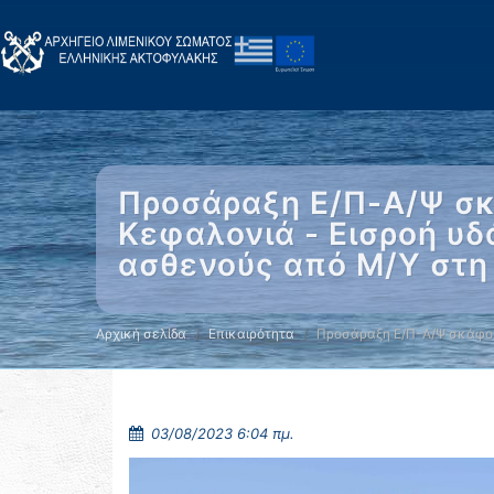
Προσάραξη Ε/Π-Α/Ψ σκ
Κεφαλονιά - Εισροή υδ
ασθενούς από Μ/Υ στη
Αρχική σελίδα
Επικαιρότητα
Προσάραξη Ε/Π-Α/Ψ σκάφο
03/08/2023 6:04 πμ.