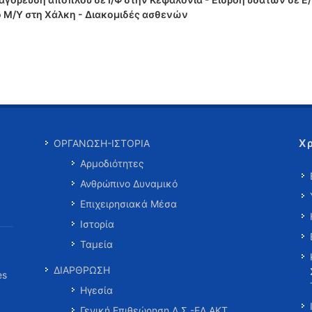
ό Μ/Υ στη Χάλκη - Διακομιδές ασθενών
Χ
ΟΡΓΑΝΩΣΗ-ΙΣΤΟΡΙΑ
Αρμοδιότητες
Ανθρώπινο Δυναμικό
Επιχειρησιακά Μέσα
Ιστορία
Ταμεία
ΔΙΑΡΘΡΩΣΗ
es
Ηγεσία
Γενική Επιθεώρηση Λ.Σ.-ΕΛ.ΑΚΤ.