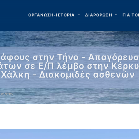
ΟΡΓΑΝΩΣΗ-ΙΣΤΟΡΙΑ
ΔΙΑΡΘΡΩΣΗ
ΓΙΑ ΤΟ
άφους στην Τήνο - Απαγόρευσ
άτων σε Ε/Π λέμβο στην Κέρκ
 Χάλκη - Διακομιδές ασθενών
υς στην …