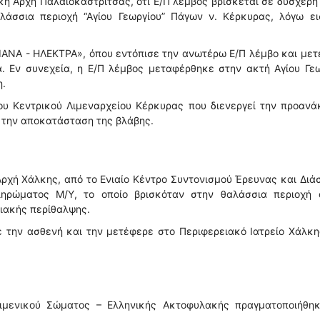
κή Αρχή Παλαιοκαστρίτσας, ότι Ε/Π λέμβος βρίσκεται σε δυσχερή
αλάσσια περιοχή “Αγίου Γεωργίου” Πάγων ν. Κέρκυρας, λόγω ει
ΙΑΝΑ - ΗΛΕΚΤΡΑ», όπου εντόπισε την ανωτέρω Ε/Π λέμβο και με
ά. Εν συνεχεία, η Ε/Π λέμβος μεταφέρθηκε στην ακτή Αγίου Γε
η.
ου Κεντρικού Λιμεναρχείου Κέρκυρας που διενεργεί την προανά
 την αποκατάσταση της βλάβης.
Αρχή Χάλκης, από το Ενιαίο Κέντρο Συντονισμού Έρευνας και Δι
ληρώματος Μ/Υ, το οποίο βρισκόταν στην θαλάσσια περιοχή 
ιακής περίθαλψης.
 την ασθενή και την μετέφερε στο Περιφερειακό Ιατρείο Χάλκη
ιμενικού Σώματος – Ελληνικής Ακτοφυλακής πραγματοποιήθηκ