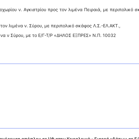
οχωρίου ν. Αγκιστρίου προς τον λιμένα Πειραιά, με περιπολικό 
τον λιμένα ν. Σύρου, με περιπολικό σκάφος Λ.Σ.-ΕΛ.ΑΚΤ.,
ένα ν Σύρου, με το Ε/Γ-Τ/Ρ «ΔΗΛΟΣ ΕΞΠΡΕΣ» Ν.Π. 10032
γόρευση απόπλου σε Ι/Φ στην Κεφαλονιά - Εισροή υδάτων σε Ε