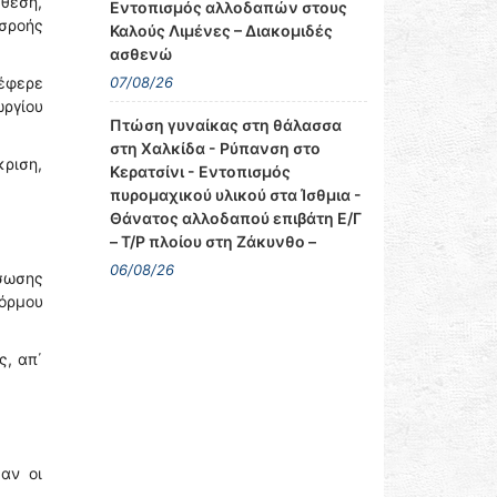
 θέση,
Εντοπισμός αλλοδαπών στους
σροής
Καλούς Λιμένες – Διακομιδές
ασθενώ
07/08/26
τέφερε
ωργίου
Πτώση γυναίκας στη θάλασσα
στη Χαλκίδα - Ρύπανση στο
κριση,
Κερατσίνι - Εντοπισμός
πυρομαχικού υλικού στα Ίσθμια -
Θάνατος αλλοδαπού επιβάτη Ε/Γ
– Τ/Ρ πλοίου στη Ζάκυνθο –
06/08/26
άσωσης
όρμου
ς, απ΄
αν οι