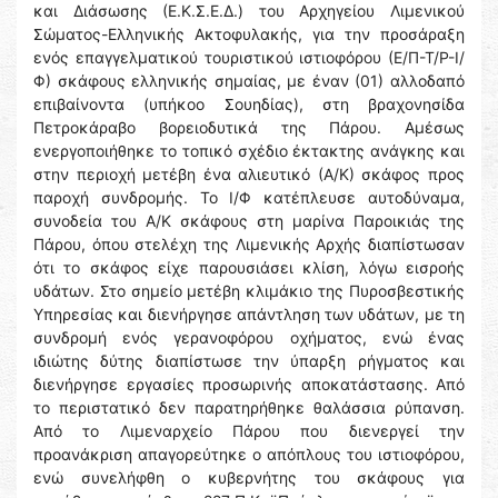
και Διάσωσης (Ε.Κ.Σ.Ε.Δ.) του Αρχηγείου Λιμενικού
Σώματος-Ελληνικής Ακτοφυλακής, για την προσάραξη
ενός επαγγελματικού τουριστικού ιστιοφόρου (Ε/Π-Τ/Ρ-Ι/
Φ) σκάφους ελληνικής σημαίας, με έναν (01) αλλοδαπό
επιβαίνοντα (υπήκοο Σουηδίας), στη βραχονησίδα
Πετροκάραβο βορειοδυτικά της Πάρου. Αμέσως
ενεργοποιήθηκε το τοπικό σχέδιο έκτακτης ανάγκης και
στην περιοχή μετέβη ένα αλιευτικό (Α/Κ) σκάφος προς
παροχή συνδρομής. Το Ι/Φ κατέπλευσε αυτοδύναμα,
συνοδεία του Α/Κ σκάφους στη μαρίνα Παροικιάς της
Πάρου, όπου στελέχη της Λιμενικής Αρχής διαπίστωσαν
ότι το σκάφος είχε παρουσιάσει κλίση, λόγω εισροής
υδάτων. Στο σημείο μετέβη κλιμάκιο της Πυροσβεστικής
Υπηρεσίας και διενήργησε απάντληση των υδάτων, με τη
συνδρομή ενός γερανοφόρου οχήματος, ενώ ένας
ιδιώτης δύτης διαπίστωσε την ύπαρξη ρήγματος και
διενήργησε εργασίες προσωρινής αποκατάστασης. Από
το περιστατικό δεν παρατηρήθηκε θαλάσσια ρύπανση.
Από το Λιμεναρχείο Πάρου που διενεργεί την
προανάκριση απαγορεύτηκε ο απόπλους του ιστιοφόρου,
ενώ συνελήφθη ο κυβερνήτης του σκάφους για