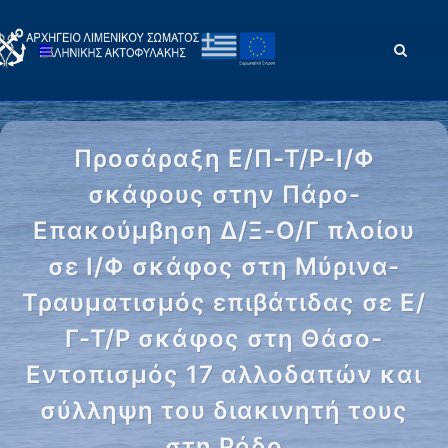
Προσάραξη Ε/Π-Τ/Ρ-Ι/Φ
σκάφους στην Πάρο-
Επακούμβηση Δ/Ξ-Ο/Γ πλοίου
σε Ι/Φ σκάφος στη Μύρινα-
Τραυματισμός επιβάτιδας σε Ε/
Γ-Τ/Ρ σκάφος στη Θάσο-
Εντοπισμός 17 αλλοδαπών και
σύλληψη του διακινητή τους
στη Ρόδο