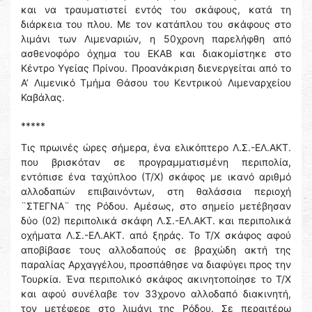
και να τραυματιστεί εντός του σκάφους, κατά τη
διάρκεια του πλου. Με τον κατάπλου του σκάφους στο
λιμάνι των Λιμεναριών, η 50χρονη παρελήφθη από
ασθενοφόρο όχημα του ΕΚΑΒ και διακομίστηκε στο
Κέντρο Υγείας Πρίνου. Προανάκριση διενεργείται από το
Α’ Λιμενικό Τμήμα Θάσου του Κεντρικού Λιμεναρχείου
Καβάλας.
*****
Τις πρωινές ώρες σήμερα, ένα ελικόπτερο Λ.Σ.-ΕΛ.ΑΚΤ.
που βρισκόταν σε προγραμματισμένη περιπολία,
εντόπισε ένα ταχύπλοο (Τ/Χ) σκάφος με ικανό αριθμό
αλλοδαπών επιβαινόντων, στη θαλάσσια περιοχή
¨ΣΤΕΓΝΑ¨ της Ρόδου. Αμέσως, στο σημείο μετέβησαν
δύο (02) περιπολικά σκάφη Λ.Σ.-ΕΛ.ΑΚΤ. και περιπολικά
οχήματα Λ.Σ.-ΕΛ.ΑΚΤ. από ξηράς. Το Τ/Χ σκάφος αφού
αποβίβασε τους αλλοδαπούς σε βραχώδη ακτή της
παραλίας Αρχαγγέλου, προσπάθησε να διαφύγει προς την
Τουρκία. Ένα περιπολικό σκάφος ακινητοποίησε το Τ/Χ
και αφού συνέλαβε τον 33χρονο αλλοδαπό διακινητή,
τον μετέφερε στο λιμάνι της Ρόδου. Σε περαιτέρω