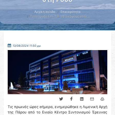
Αρχική σελίδα
Επικαιρότητα
Προσάραξη Ε/Π-Τ/Ρ-Ι/Φ σκάφους στην …
13/08/2024 11:50 μμ.
Τις πρωινές ώρες σήμερα, ενημερώθηκε η Λιμενική Αρχή
της Πάρου από το Ενιαίο Κέντρο Συντονισμού Έρευνας