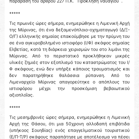
παράβαση του άρθρου 227 Π.Κ. ¨Πρόκληση ναυαγίου¨.
*****
Τις πρωινές ώρες σήμερα, ενημερώθηκε η Λιμενική Αρχή
της Μύρινας, ότι ένα δεξαμενόπλοιο-οχηματαγωγό (Δ/Ξ-
Ο/Γ) ελληνικής σημαίας επακούμβησε με την πρύμνη του
σε ένα αγκυροβολημένο ιστιοφόρο (Ι/Φ) σκάφος σημαίας
Ελβετίας, κατά τη διάρκεια χειρισμών του στο λιμάνι της
Μύρινας. Από το περιστατικό προκλήθηκαν μικρές
υλικές ζημιές στον εξοπλισμό του καταστρώματος του Ι/
Φ σκάφους, ενώ δεν υπήρξε κάποιος τραυματισμός και
δεν παρατηρήθηκε θαλάσσια ρύπανση. Από το
Λιμεναρχείο Μύρινας απαγορεύτηκε ο απόπλους του
ιστιοφόρου μέχρι την προσκόμιση βεβαιωτικού
αξιοπλοΐας.
*****
Τις μεσημβρινές ώρες σήμερα, ενημερώθηκε η Λιμενική
Αρχή της Θάσου, ότι μια 50χρονη αλλοδαπή επιβάτιδα
(υπήκοος Σουηδίας) ενός επαγγελματικού τουριστικού
(Ε/Π-Τ/Ρ) σκάφους παραπάτησε με αποτέλεσμα να πέσει