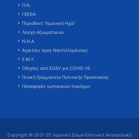
Π.Ν.
ΓΕΕΘΑ
Περιοδικό “Λιμενική Ηχώ”
Λέσχη Αξιωματικών
Ν.Ν.Α.
Αγγελίες προς Ναυτιλλομένους
Ε.Μ.Υ.
Οδηγίες από ΕΟΔΥ για COVID-19
Γενική Γραμματεία Πολιτικής Προστασίας
Προσφορές εμπορικών παρόχων
Copyright © 2021-25 Λιμενικό Σώμα-Ελληνική Ακτοφυλακή