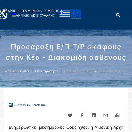
Προσάραξη Ε/Π-Τ/Ρ σκάφους
στην Κέα - Διακομιδή ασθενούς
Αρχική σελίδα
Επικαιρότητα
Προσάραξη Ε/Π-Τ/Ρ σκάφους στην …
30/09/2021 1:20 μμ.
Ενημερώθηκε, μεσημβρινές ώρες χθες, η Λιμενική Αρχή