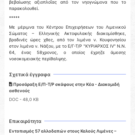
βεβαίωσης αξιοπλοΐας από τον νηογνώμονα που το
παρακολουθεί.
*****
Με μέριμνα του Κέντρου Επιχειρήσεων του Λιμενικού
Σώματος – Ελληνικής Ακτοφυλακής διακομίσθηκε,
βραδινές ώρες χθες, από τον λιμένα ν. Κουφονησίου
στον λιμένα ν. Νάξου, με το Ε/Γ-Τ/Ρ "ΚΥΡΙΑΡΧΟΣ ΙV" Ν.Ν.
64, ένας 58χρονος, ο οποίος έχρηζε άμεσης
νοσοκομειακής περίθαλψης.
Σχετικά έγγραφα
Προσάραξη Ε/Π-Τ/Ρ σκάφους στην Κέα - Διακομιδή
ασθενούς
DOC
- 48,0 KB
Επικαιρότητα
Εντοπισμός 57 αλλοδαπών στους Καλούς Λιμένες –