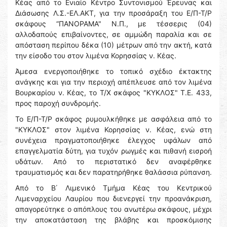
Κέας από το Ενιαίο Κέντρο Συντονισμού Έρευνας και
Διάσωσης Λ.Σ.-ΕΛ.ΑΚΤ, για την προσάραξη του Ε/Π-Τ/Ρ
σκάφους “ΠΑΝΟΡΑΜΑ" Ν.Π., με τέσσερις (04)
αλλοδαπούς επιβαίνοντες, σε αμμώδη παραλία και σε
απόσταση περίπου δέκα (10) μέτρων από την ακτή, κατά
την είσοδο του στον λιμένα Κορησσίας ν. Κέας.
Άμεσα ενεργοποιήθηκε το τοπικό σχέδιο έκτακτης
ανάγκης και για την περιοχή απέπλευσε από τον λιμένα
Βουρκαρίου ν. Κέας, το Τ/Χ σκάφος "ΚΥΚΛΟΣ" Τ.Ε. 433,
προς παροχή συνδρομής.
Το Ε/Π-Τ/Ρ σκάφος ρυμουλκήθηκε με ασφάλεια από το
"ΚΥΚΛΟΣ" στον λιμένα Κορησσίας ν. Κέας, ενώ στη
συνέχεια πραγματοποιήθηκε έλεγχος υφάλων από
επαγγελματία δύτη, για τυχόν ρωγμές και πιθανή εισροή
υδάτων. Από το περιστατικό δεν αναφέρθηκε
τραυματισμός και δεν παρατηρήθηκε θαλάσσια ρύπανση.
Από το Β΄ Λιμενικό Τμήμα Κέας του Κεντρικού
Λιμεναρχείου Λαυρίου που διενεργεί την προανάκριση,
απαγορεύτηκε ο απόπλους του ανωτέρω σκάφους, μέχρι
την αποκατάσταση της βλάβης και προσκόμισης