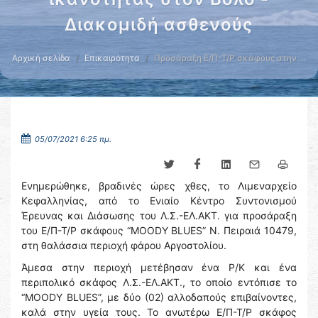
Διακομιδή ασθενούς
Αρχική σελίδα
Επικαιρότητα
Προσάραξη Ε/Π-Τ/Ρ σκάφους στην …
05/07/2021 6:25 πμ.
Ενημερώθηκε, βραδινές ώρες χθες, το Λιμεναρχείο
Κεφαλληνίας, από το Ενιαίο Κέντρο Συντονισμού
Έρευνας και Διάσωσης του Λ.Σ.-ΕΛ.ΑΚΤ. για προσάραξη
του Ε/Π-Τ/Ρ σκάφους “MOODY BLUES” N. Πειραιά 10479,
στη θαλάσσια περιοχή φάρου Αργοστολίου.
Άμεσα στην περιοχή μετέβησαν ένα Ρ/Κ και ένα
περιπολικό σκάφος Λ.Σ.-ΕΛ.ΑΚΤ., το οποίο εντόπισε το
“MOODY BLUES”, με δύο (02) αλλοδαπούς επιβαίνοντες,
καλά στην υγεία τους. Το ανωτέρω Ε/Π-Τ/Ρ σκάφος