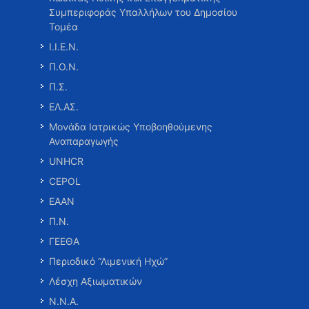
Συμπεριφοράς Υπαλλήλων του Δημοσίου
Τομέα
Ι.Ι.Ε.Ν.
Π.Ο.Ν.
Π.Σ.
ΕΛ.ΑΣ.
Μονάδα Ιατρικώς Υποβοηθούμενης
Αναπαραγωγής
UNHCR
CEPOL
ΕΑΑΝ
Π.Ν.
ΓΕΕΘΑ
Περιοδικό “Λιμενική Ηχώ”
Λέσχη Αξιωματικών
Ν.Ν.Α.