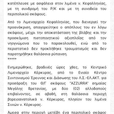
κατέπλευσε με ασφάλεια στον λιμένα ν. Κεφαλληνίας,
με τη συνδρομή του Ρ/Κ και με τη συνοδεία του
περιπολικού σκάφους.
Από το Λιμεναρχείο Κεφαλληνίας, που διενεργεί την
προανάκριση, απαγορεύτηκε ο απόπλους του εν λόγω
σκάφους, μέχρι την αποκατάσταση της βλάβης και την
προσκόμιση πιστοποιητικού αξιοπλοΐας από τον
νηογνώμονα που το παρακολουθεί, ενώ από το
περιστατικό δεν προκλήθηκε τραυματισμός και δεν
παρατηρήθηκε θαλάσσια ρύπανση.
*****
Ενημερώθηκε, βραδινές ώρες χθες, το Κεντρικό
Λιμεναρχείο Κέρκυρας, από το Ενιαίο Κέντρο
Συντονισμού Έρευνας και Διάσωσης του Λ.Σ.-ΕΛ.ΑΚΤ. για
προσάραξη του Θ/Γ σκάφους “AZZURRA” σημαίας
Μεγάλης Βρετανίας, με δύο (02) αλλοδαπούς
επιβαίνοντες, σε αβαθή, στη θαλάσσια περιοχή
βορειοανατολικά ν. Κέρκυρας, πλησίον του λιμένα
Σινιών ν. Κέρκυρας.
Άμεσα στην περιοχή μετέβη ένα περιπολικό σκάφος