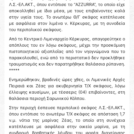
Λ.Σ.-ΕΛ.ΑΚΤ., όπου εντόπισε το “AZZURRA”, το οποίο είχε
αποκολληθεί με ίδια μέσα, με τους επιβαίνοντες καλά
στην υγεία τους. Το ανωτέρω Θ/Γ σκάφος κατέπλευσε
με ασφάλεια στον λιμένα ν. Κέρκυρας, με τη συνοδεία
του περιπολικού σκάφους.
Από το Κεντρικό Λιμεναρχείο Κέρκυρας, απαγορεύτηκε ο
απόπλους του εν λόγω σκάφους, μέχρι την προσκόμιση
πιστοποιητικού αξιοπλοΐας από τον νηογνώμονα που το
παρακολουθεί, ενώ από το περιστατικό δεν προκλήθηκε
τραυματισμός και δεν παρατηρήθηκε θαλάσσια ρύπανση.
*****
Ενημερώθηκαν, βραδινές ώρες χθες, οι Λιμενικές Αρχές
Πειραιά και Ζέας για ακυβερνησία Τ/Χ σκάφους, λόγω
έλλειψης καυσίμων, με τέσσερις (04) επιβαίνοντες, στη
θαλάσσια περιοχή Σαρωνικού Κόλπου.
Στην περιοχή έσπευσε περιπολικό σκάφος Λ.Σ.-ΕΛ.ΑΚΤ.,
όπου εντόπισε το ανωτέρω Τ/Χ σκάφος σε απόσταση 1,7
ν.μ. νότια της μαρίνας Ζέας, το οποίο στη συνέχεια
κατέπλευσε με ασφάλεια στην οικεία μαρίνα, με τη
συνδρομή βοηθητικής λέμβου του φορέα διαχείρισης