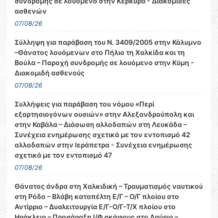
συνδρομής σε λουόμενο στην Κέρκυρα - Διακομιδές
ασθενών
07/08/26
Σύλληψη για παράβαση του Ν. 3409/2005 στην Κάλυμνο
–Θάνατος λουόμενων στο Πήλιο τη Χαλκίδα και τη
Βούλα – Παροχή συνδρομής σε λουόμενο στην Κύμη -
Διακομιδή ασθενούς
07/08/26
Συλλήψεις για παράβαση του νόμου «Περί
εξαρτησιογόνων ουσιών» στην Αλεξανδρούπολη και
στην Καβάλα – Διάσωση αλλοδαπών στη Λευκάδα –
Συνέχεια ενημέρωσης σχετικά με τον εντοπισμό 42
αλλοδαπών στην Ιεράπετρα - Συνέχεια ενημέρωσης
σχετικά με τον εντοπισμό 47
07/08/26
Θάνατος άνδρα στη Χαλκιδική – Τραυματισμός ναυτικού
στη Ρόδο – Βλάβη καταπέλτη Ε/Γ – Ο/Γ πλοίου στο
Αντίρριο – Δυσλειτουργία Ε/Γ-Ο/Γ-Τ/Χ πλοίου στο
Ηράκλειο – Προσάραξη Ι/Φ σκάφους στο Λαύριο –