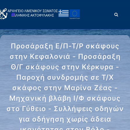
Προσάραξη Ε/Π-Τ/Ρ σκάφους
στην Κεφαλονιά - Προσάραξη
Θ/Γ σκάφους στην Κέρκυρα -
Παροχή συνδρομής σε Τ/Χ
σκάφος στην Μαρίνα Ζέας -
Μηχανική βλάβη Ι/Φ σκάφους
στο Γύθειο - Συλλήψεις οδηγών
για οδήγηση χωρίς άδεια
ικανότητας στον Βόλο -