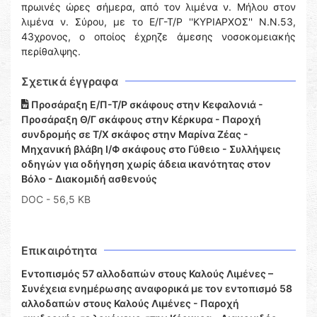
πρωινές ώρες σήμερα, από τον λιμένα ν. Μήλου στον
λιμένα ν. Σύρου, με το Ε/Γ-Τ/Ρ ''ΚΥΡΙΑΡΧΟΣ'' Ν.Ν.53,
43χρονος, ο οποίος έχρηζε άμεσης νοσοκομειακής
περίθαλψης.
Σχετικά έγγραφα
Προσάραξη Ε/Π-Τ/Ρ σκάφους στην Κεφαλονιά -
Προσάραξη Θ/Γ σκάφους στην Κέρκυρα - Παροχή
συνδρομής σε Τ/Χ σκάφος στην Μαρίνα Ζέας -
Μηχανική βλάβη Ι/Φ σκάφους στο Γύθειο - Συλλήψεις
οδηγών για οδήγηση χωρίς άδεια ικανότητας στον
Βόλο - Διακομιδή ασθενούς
DOC
- 56,5 KB
Επικαιρότητα
Εντοπισμός 57 αλλοδαπών στους Καλούς Λιμένες –
Συνέχεια ενημέρωσης αναφορικά με τον εντοπισμό 58
αλλοδαπών στους Καλούς Λιμένες - Παροχή