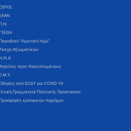
CEPOL
ΕΑΑΝ
Π.Ν.
ΓΕΕΘΑ
Περιοδικό “Λιμενική Ηχώ”
Λέσχη Αξιωματικών
Ν.Ν.Α.
Αγγελίες προς Ναυτιλλομένους
Ε.Μ.Υ.
Οδηγίες από ΕΟΔΥ για COVID-19
Γενική Γραμματεία Πολιτικής Προστασίας
Προσφορές εμπορικών παρόχων