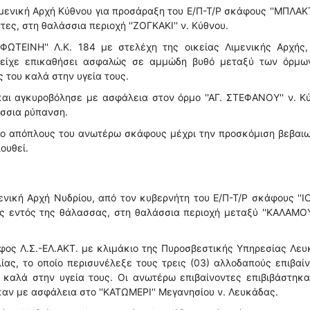
ενική Αρχή Κύθνου για προσάραξη του Ε/Π-Τ/Ρ σκάφους ''ΜΠΛΑΚ
ες, στη θαλάσσια περιοχή ''ΖΟΓΚΑΚΙ'' ν. Κύθνου.
ΦΩΤΕΙΝΗ'' Λ.Κ. 184 με στελέχη της οικείας Λιμενικής Αρχής,
 είχε επικαθήσει ασφαλώς σε αμμώδη βυθό μεταξύ των όρμων 
ς του καλά στην υγεία τους.
αι αγκυροβόλησε με ασφάλεια στον όρμο ''ΑΓ. ΣΤΕΦΑΝΟΥ'' ν. Κ
άσσια ρύπανση.
 ο απόπλους του ανωτέρω σκάφους μέχρι την προσκόμιση βεβαι
ουθεί.
νική Αρχή Νυδρίου, από τον κυβερνήτη του Ε/Π-Τ/Ρ σκάφους ''
ς εντός της θάλασσας, στη θαλάσσια περιοχή μεταξύ ''ΚΑΛΑΜΟΥ
φος Λ.Σ.-ΕΛ.ΑΚΤ. με κλιμάκιο της Πυροσβεστικής Υπηρεσίας Λε
λίας, το οποίο περισυνέλεξε τους τρεις (03) αλλοδαπούς επιβαί
, καλά στην υγεία τους. Οι ανωτέρω επιβαίνοντες επιβιβάστηκ
αν με ασφάλεια στο ''ΚΑΤΩΜΕΡΙ'' Μεγανησίου ν. Λευκάδας.