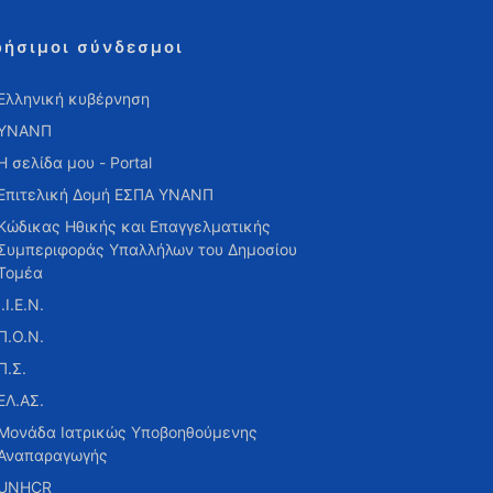
ρήσιμοι σύνδεσμοι
Ελληνική κυβέρνηση
ΥΝΑΝΠ
Η σελίδα μου - Portal
Επιτελική Δομή ΕΣΠΑ ΥΝΑΝΠ
Κώδικας Ηθικής και Επαγγελματικής
Συμπεριφοράς Υπαλλήλων του Δημοσίου
Τομέα
Ι.Ι.Ε.Ν.
Π.Ο.Ν.
Π.Σ.
ΕΛ.ΑΣ.
Μονάδα Ιατρικώς Υποβοηθούμενης
Αναπαραγωγής
UNHCR