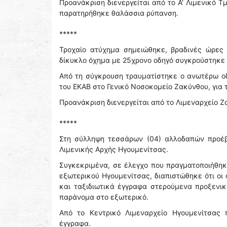
Προανάκριση διενεργείται από το Α' Λιμενικό 
παρατηρήθηκε θαλάσσια ρύπανση.
*****
Τροχαίο ατύχημα σημειώθηκε, βραδινές ώρες 
δίκυκλο όχημα με 25χρονο οδηγό συγκρούστηκε μ
Από τη σύγκρουση τραυματίστηκε ο ανωτέρω ο
του ΕΚΑΒ στο Γενικό Νοσοκομείο Ζακύνθου, για
Προανάκριση διενεργείται από το Λιμεναρχείο Ζ
*****
Στη σύλληψη τεσσάρων (04) αλλοδαπών προέβ
Λιμενικής Αρχής Ηγουμενίτσας.
Συγκεκριμένα, σε έλεγχο που πραγματοποιήθηκ
εξωτερικού Ηγουμενίτσας, διαπιστώθηκε ότι οι
και ταξιδιωτικά έγγραφα στερούμενα προξεν
παράνομα στο εξωτερικό.
Από το Κεντρικό Λιμεναρχείο Ηγουμενίτσας
έγγραφα.