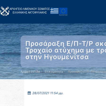
Προσάραξη Ε/Π-Τ/Ρ σκά
Τροχαίο ατύχημα με τ
στην Ηγουμενίτσα
Αρχική σελίδα
Επικαιρότητα
Προσάραξη Ε/Π-Τ/Ρ σκάφου
28/07/2021 11:54 μμ.