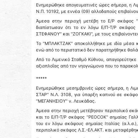
Ενημερώθηκε απογευματινές ώρες σήμερα, η Λιμ
Ν.Π. 10192, με εννέα (09) αλλοδαπούς επιβαίνοντ
Άμεσα στην περιοχή μετέβη το Ε/Ρ σκάφος ''
διαπίστωσαν ότι το εν λόγω Ε/Π-Τ/Ρ σκάφος
ΣΤΕΦΑΝΟΥ'' και ''ΖΟΓΚΑΚΙ'', με τους επιβαίνοντε
Το ''ΜΠΛΑΚΤΖΑΚ'' αποκολλήθηκε με ιδία μέσα κ
ενώ από το περιστατικό δεν παρατηρήθηκε θαλ
Από το Λιμενικό Σταθμό Κύθνου, απαγορεύτηκε
αξιοπλοΐας από τον νηογνώμονα που το παρακολ
*****
Ενημερώθηκε μεσημβρινές ώρες σήμερα, η Λιμε
ΣΤΑΡ'' Ν.Λ. 3108, για ύπαρξη καπνού σε σκάφο
''ΜΕΓΑΝΗΣΙΟΥ'' ν. Λευκάδας.
Άμεσα στην περιοχή μετέβησαν περιπολικό σκά
και το Ε/Π-Τ/Ρ σκάφος ''PEOCOK'' σημαίας Γαλ
του εν λόγω σκάφους σημαίας Ιταλίας (α.λ.σ.)
περιπολικό σκάφος Λ.Σ.-ΕΛ.ΑΚΤ. και μεταφέρθηκ