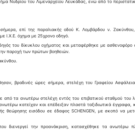
Τμήμα Νυδρίου του Λιμεναρχείου Λευκάδας, ενώ από το περιστατι
σήμερα, επί της παραλιακής οδού Κ. Λομβάρδου ν. Ζακύνθου,
ε Ι.Χ.Ε. όχημα με 25χρονο οδηγό.
δηγός του δίκυκλου οχήματος και μεταφέρθηκε με ασθενοφόρο 
 την παροχή των πρώτων βοηθειών.
ακύνθου.
ησαν, βραδινές ώρες σήμερα, στελέχη του Γραφείου Ασφάλεια
ε από τα ανωτέρω στελέχη εντός του επιβατικού σταθμού του 
 ανωτέρω κατείχαν και επέδειξαν πλαστά ταξιδιωτικά έγγραφα,
ικής θεώρησης εισόδου σε έδαφος SCHENGEN, με σκοπό να μετ
 που διενεργεί την προανάκριση, κατασχέθηκε τα ανωτέρω π