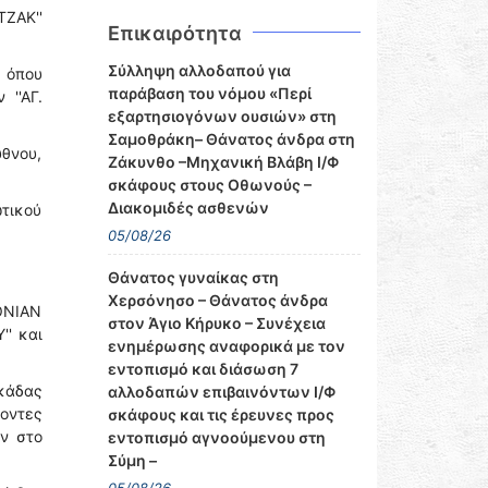
ΤΖΑΚ''
Επικαιρότητα
Σύλληψη αλλοδαπού για
 όπου
παράβαση του νόμου «Περί
''ΑΓ.
εξαρτησιογόνων ουσιών» στη
Σαμοθράκη– Θάνατος άνδρα στη
ύθνου,
Ζάκυνθο –Μηχανική Βλάβη Ι/Φ
σκάφους στους Οθωνούς –
Διακομιδές ασθενών
ωτικού
05/08/26
Θάνατος γυναίκας στη
Χερσόνησο – Θάνατος άνδρα
ΙΟΝΙΑΝ
στον Άγιο Κήρυκο – Συνέχεια
'' και
ενημέρωσης αναφορικά με τον
εντοπισμό και διάσωση 7
υκάδας
αλλοδαπών επιβαινόντων Ι/Φ
νοντες
σκάφους και τις έρευνες προς
αν στο
εντοπισμό αγνοούμενου στη
Σύμη –