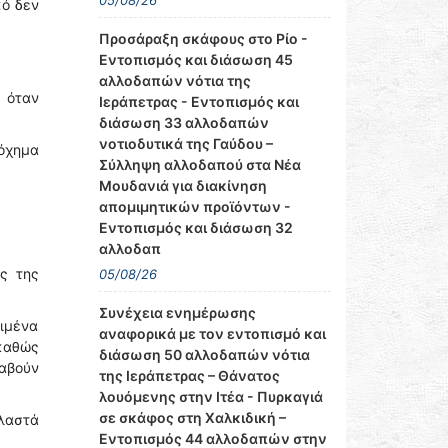
05/08/26
κό δεν
Προσάραξη σκάφους στο Ρίο -
Εντοπισμός και διάσωση 45
αλλοδαπών νότια της
 όταν
Ιεράπετρας - Εντοπισμός και
διάσωση 33 αλλοδαπών
νοτιοδυτικά της Γαύδου –
όχημα
Σύλληψη αλλοδαπού στα Νέα
Μουδανιά για διακίνηση
απομιμητικών προϊόντων -
Εντοπισμός και διάσωση 32
αλλοδαπ
ς της
05/08/26
Συνέχεια ενημέρωσης
λιμένα
αναφορικά με τον εντοπισμό και
 καθώς
διάσωση 50 αλλοδαπών νότια
αβούν
της Ιεράπετρας – Θάνατος
λουόμενης στην Ιτέα - Πυρκαγιά
σε σκάφος στη Χαλκιδική –
λαστά
Εντοπισμός 44 αλλοδαπών στην