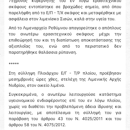
75χρονος κυβερνήτης του εν λόγω ερασιτεχνικού
σκάφους εντοπίστηκε σε βραχώδες σημείο, από όπου
παρελήφθη από το Ε/Π - Τ/Χ σκάφος και μεταφέρθηκε με
ασφάλεια στον λιμενίσκο Σισών, καλά στην υγεία του.
Από το Λιμεναρχείο Ρεθύμνου απαγορεύτηκε ο απόπλους
του ανωτέρω ερασιτεχνικού σκάφους μέχρι την
επιθεώρησή του και τη διαπίστωση αποκατάστασης της
αξιοπλοΐας του, ενώ από το περιστατικό δεν
παρατηρήθηκε θαλάσσια ρύπανση.
*****
Στη σύλληψη Πλοιάρχου Ε/Γ - Τ/Ρ πλοίου, προέβησαν
μεσημβρινές ώρες χθες, στελέχη της Λιμενικής Αρχής
Νυδρίου, στον οικείο λιμένα.
Συγκεκριμένα, ο ανωτέρω λειτουργούσε κατάστημα
υγειονομικού ενδιαφέροντος επί του εν λόγω πλοίου,
χωρίς να διαθέτει την προβλεπόμενη άδεια ίδρυσης και
λειτουργίας, με αποτέλεσμα τη σύλληψή του για
παράβαση του άρθρου 43 του Ν. 4025/2011 και του
άρθρου 58 του Ν. 4075/2012.