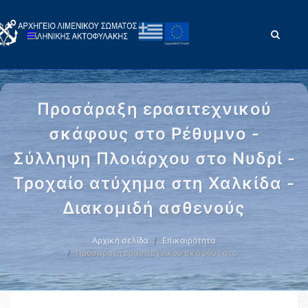
Προσάραξη ερασιτεχνικού
σκάφους στο Ρέθυμνο -
Σύλληψη Πλοιάρχου στο Νυδρί -
Τροχαίο ατύχημα στη Χαλκίδα -
Διακομιδή ασθενούς
Αρχική σελίδα
Επικαιρότητα
Προσάραξη ερασιτεχνικού σκάφους στο …