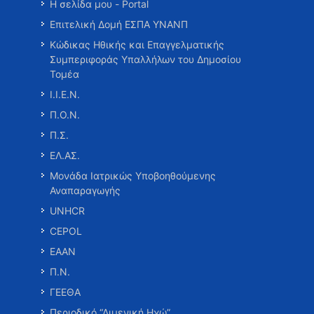
Η σελίδα μου - Portal
Επιτελική Δομή ΕΣΠΑ ΥΝΑΝΠ
Κώδικας Ηθικής και Επαγγελματικής
Συμπεριφοράς Υπαλλήλων του Δημοσίου
Τομέα
Ι.Ι.Ε.Ν.
Π.Ο.Ν.
Π.Σ.
ΕΛ.ΑΣ.
Μονάδα Ιατρικώς Υποβοηθούμενης
Αναπαραγωγής
UNHCR
CEPOL
ΕΑΑΝ
Π.Ν.
ΓΕΕΘΑ
Περιοδικό “Λιμενική Ηχώ”