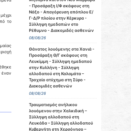
- Προσάραξη Ι/Φ σκάφους στη
Νάξο - Απαγόρευση απόπλου Ε/
 μέχρι
Γ-Δ/Ρ πλοίου στην Κέρκυρα -
πό το
Σύλληψη ημεδαπών στο
Ρέθυμνο - Διακομιδές ασθενών
08/08/26
μαίας
Θάνατος λουόμενης στα Χανιά -
εριοχή
Προσάραξη Θ/Γ σκάφους στη
Λευκίμμη - Σύλληψη ημεδαπού
έθηκε
στην Κυλλήνη - Σύλληψη
ν έναν
αλλοδαπού στη Καλαμάτα –
Τροχαίο ατύχημα στη Σύρο -
Διακομιδές ασθενών
08/08/26
Τραυματισμός ανήλικου
λουόμενου στην Χαλκιδική –
Σύλληψη αλλοδαπού στη
Λευκάδα – Σύλληψη αλλοδαπού
Κυβερνήτη στη Χερσόνησο –