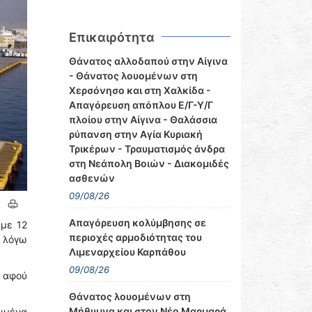
Επικαιρότητα
Θάνατος αλλοδαπού στην Αίγινα
- Θάνατος λουομένων στη
Χερσόνησο και στη Χαλκίδα -
Απαγόρευση απόπλου Ε/Γ-Υ/Γ
πλοίου στην Αίγινα - Θαλάσσια
ρύπανση στην Αγία Κυριακή
Τρικέρων - Τραυματισμός άνδρα
στη Νεάπολη Βοιών - Διακομιδές
ασθενών
09/08/26
Απαγόρευση κολύμβησης σε
 με 12
περιοχές αρμοδιότητας του
 λόγω
Λιμεναρχείου Καρπάθου
09/08/26
ο αφού
Θάνατος λουομένων στη
Μήθυμνα και στον Νέο Μαρμαρά
λιμένα