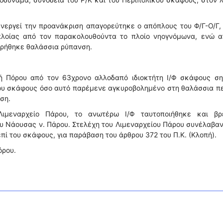
ενεργεί την προανάκριση απαγορεύτηκε ο απόπλους του Φ/Γ-Ο/Γ,
πλοίας από τον παρακολουθούντα το πλοίο νηογνόμωνα, ενώ α
ηρήθηκε θαλάσσια ρύπανση.
χή Πόρου από τον 63χρονο αλλοδαπό ιδιοκτήτη Ι/Φ σκάφους ση
 του σκάφους όσο αυτό παρέμενε αγκυροβολημένο στη θαλάσσια π
ση.
Λιμεναρχείο Πάρου, το ανωτέρω Ι/Φ ταυτοποιήθηκε και βρ
υ Νάουσας ν. Πάρου. Στελέχη του Λιμεναρχείου Πάρου συνέλαβα
επί του σκάφους, για παράβαση του άρθρου 372 του Π.Κ. (Κλοπή).
όρου.