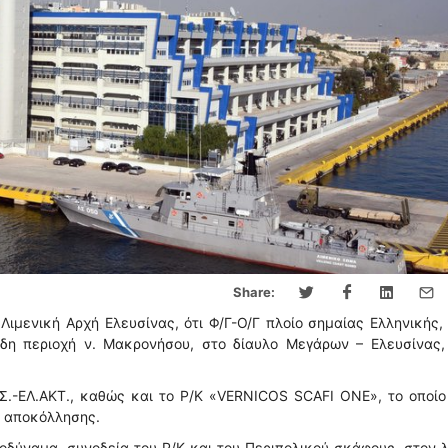
Share:
μενική Αρχή Ελευσίνας, ότι Φ/Γ-Ο/Γ πλοίο σημαίας Ελληνικής,
δη περιοχή ν. Μακρονήσου, στο δίαυλο Μεγάρων – Ελευσίνας,
Σ.-ΕΛ.ΑΚΤ., καθώς και το Ρ/Κ «VERNICOS SCAFI ONE», το οπoί
α αποκόλλησης.
δύναμα, συνοδεία του Ρ/Κ και του Περιπολικού σκάφους, στον 