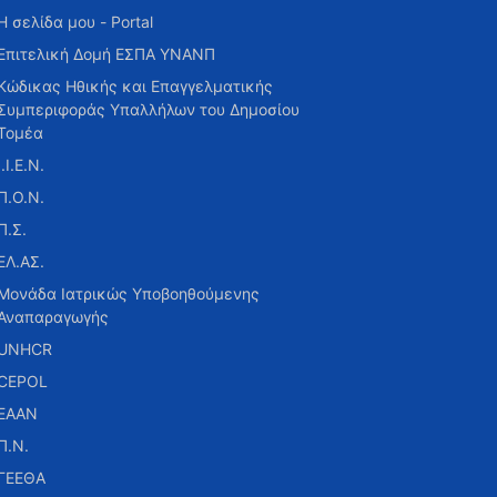
Η σελίδα μου - Portal
Επιτελική Δομή ΕΣΠΑ ΥΝΑΝΠ
Κώδικας Ηθικής και Επαγγελματικής
Συμπεριφοράς Υπαλλήλων του Δημοσίου
Τομέα
Ι.Ι.Ε.Ν.
Π.Ο.Ν.
Π.Σ.
ΕΛ.ΑΣ.
Μονάδα Ιατρικώς Υποβοηθούμενης
Αναπαραγωγής
UNHCR
CEPOL
ΕΑΑΝ
Π.Ν.
ΓΕΕΘΑ