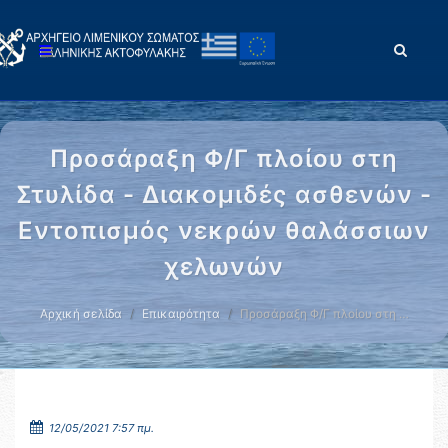
Προσάραξη Φ/Γ πλοίου στη
Στυλίδα - Διακομιδές ασθενών -
Εντοπισμός νεκρών θαλάσσιων
χελωνών
Αρχική σελίδα
Επικαιρότητα
Προσάραξη Φ/Γ πλοίου στη …
12/05/2021 7:57 πμ.