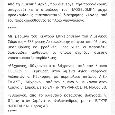
Από τη Λιμενική Αρχή , που διενεργεί την προανάκριση,
απαγορεύτηκε ο απόπλους του ''MOSELDIJK'', μέχρι
προσκομίσεως πιστοποιητικού διατήρησης κλάσης από
τον παρακολουθούντα το πλοίο νηογνώμονα.
*****
Με μέριμνα του Κέντρου Επιχειρήσεων του Λιμενικού
Σώματος – Ελληνικής Ακτοφυλακής πραγματοποιήθηκαν,
μεσημβρινές και βραδινές ώρες χθες, οι παρακάτω
διακομιδές ασθενών, οι οποίοι έχρηζαν άμεσης
νοσοκομειακής περίθαλψης.
-65χρονης, 69χρονου και 84χρονης, από τον λιμένα
Οθωνών ν. Κέρκυρας στον λιμένα Αγίου Στεφάνου
Αυλιωτών ν. Κέρκυρας, με περιπολικό σκάφος Λ.Σ.-
ΕΛ.ΑΚΤ., -60χρονου, από τον λιμένα ν. Μυκόνου στον
λιμένα ν. Σύρου, με το Ε/Γ-Τ/Ρ “ΚΥΡΙΑΡΧΟΣ” Ν. Νάξου 53,
-33χρονου, από το αλιευτικό καταφύγιο Βλυχάδας ν.
Θήρας στον λιμένα ν. Φολεγάνδρου, με το Ε/Γ-Τ/Ρ
“ΝΕΦΕΛΗ” Ν. Θήρας 43.
*****