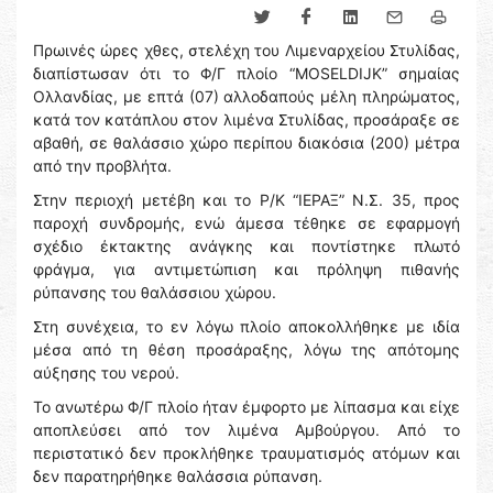
Πρωινές ώρες χθες, στελέχη του Λιμεναρχείου Στυλίδας,
διαπίστωσαν ότι το Φ/Γ πλοίο “MOSELDIJK” σημαίας
Ολλανδίας, με επτά (07) αλλοδαπούς μέλη πληρώματος,
κατά τον κατάπλου στον λιμένα Στυλίδας, προσάραξε σε
αβαθή, σε θαλάσσιο χώρο περίπου διακόσια (200) μέτρα
από την προβλήτα.
Στην περιοχή μετέβη και το Ρ/Κ “ΙΕΡΑΞ” Ν.Σ. 35, προς
παροχή συνδρομής, ενώ άμεσα τέθηκε σε εφαρμογή
σχέδιο έκτακτης ανάγκης και ποντίστηκε πλωτό
φράγμα, για αντιμετώπιση και πρόληψη πιθανής
ρύπανσης του θαλάσσιου χώρου.
Στη συνέχεια, το εν λόγω πλοίο αποκολλήθηκε με ιδία
μέσα από τη θέση προσάραξης, λόγω της απότομης
αύξησης του νερού.
Το ανωτέρω Φ/Γ πλοίο ήταν έμφορτο με λίπασμα και είχε
αποπλεύσει από τον λιμένα Αμβούργου. Από το
περιστατικό δεν προκλήθηκε τραυματισμός ατόμων και
δεν παρατηρήθηκε θαλάσσια ρύπανση.