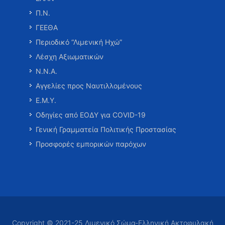
Π.Ν.
ΓΕΕΘΑ
Περιοδικό “Λιμενική Ηχώ”
Λέσχη Αξιωματικών
Ν.Ν.Α.
Αγγελίες προς Ναυτιλλομένους
Ε.Μ.Υ.
Οδηγίες από ΕΟΔΥ για COVID-19
Γενική Γραμματεία Πολιτικής Προστασίας
Προσφορές εμπορικών παρόχων
Copyright © 2021-25 Λιμενικό Σώμα-Ελληνική Ακτοφυλακή