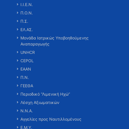
Ι.Ι.Ε.Ν.
Π.Ο.Ν.
Π.Σ.
ΕΛ.ΑΣ.
Μονάδα Ιατρικώς Υποβοηθούμενης
Αναπαραγωγής
UNHCR
CEPOL
ΕΑΑΝ
Π.Ν.
ΓΕΕΘΑ
Περιοδικό “Λιμενική Ηχώ”
Λέσχη Αξιωματικών
Ν.Ν.Α.
Αγγελίες προς Ναυτιλλομένους
Ε.Μ.Υ.