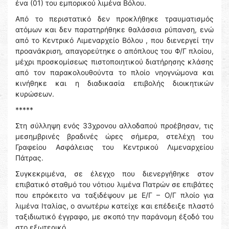
ένα (01) του εμπορικού λιμένα Βόλου.
Από το περιστατικό δεν προκλήθηκε τραυματισμός
ατόμων και δεν παρατηρήθηκε θαλάσσια ρύπανση, ενώ
από το Κεντρικό Λιμεναρχείο Βόλου , που διενεργεί την
προανάκριση, απαγορεύτηκε ο απόπλους του Φ/Γ πλοίου,
μέχρι προσκομίσεως πιστοποιητικού διατήρησης κλάσης
από τον παρακολουθούντα το πλοίο νηογνώμονα και
κινήθηκε και η διαδικασία επιβολής διοικητικών
κυρώσεων.
*****
Στη σύλληψη ενός 33χρονου αλλοδαπού προέβησαν, τις
μεσημβρινές βραδινές ώρες σήμερα, στελέχη του
Γραφείου Ασφάλειας του Κεντρικού Λιμεναρχείου
Πάτρας.
Συγκεκριμένα, σε έλεγχο που διενεργήθηκε στον
επιβατικό σταθμό του νότιου λιμένα Πατρών σε επιβάτες
που επρόκειτο να ταξιδέψουν με Ε/Γ – Ο/Γ πλοίο για
λιμένα Ιταλίας, ο ανωτέρω κατείχε και επέδειξε πλαστό
ταξιδιωτικό έγγραφο, με σκοπό την παράνομη έξοδό του
στο εξωτερικό.