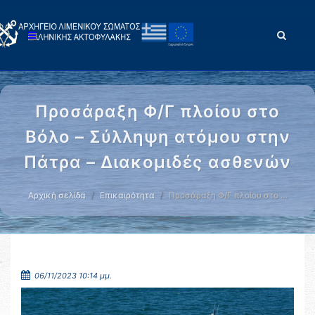
Προσάραξη Φ/Γ πλοίου στο
Βόλο – Σύλληψη ατόμου στην
Πάτρα – Διακομιδές ασθενών
Αρχική σελίδα
Επικαιρότητα
Προσάραξη Φ/Γ πλοίου στο …
06/11/2023 10:14 μμ.