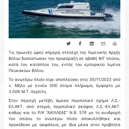
Τις πρωινές ώρες σήμερα, στελέχη της Λιμενικής Αρχής
Βόλου διαπίστωσαν την προσάραξη σε αβαθή Φ/Γ πλοίου,
κατά τον κατάπλου του, εντός του εμπορικού λιμένα
Πευκακίων Βόλου.
Το ανωτέρω πλοίο είχε αποπλεύσει στις 05/11/2023 από
ν. Μήλο με εννέα (09) άτομα πλήρωμα, έμφορτο με
3.006 Μ.Τ. περλίτη.
Στην περιοχή μετέβη άμεσα περιπολικό όχημα Λ.Σ.-
ΕΛ.ΑΚΤ. από στεριά, περιπολικό σκάφος Λ.Σ.-ΕΛ.ΑΚΤ.
καθώς και το Ρ/Κ “ΑΧΙΛΛΕΑΣ” Ν.Β. 576 με τη συνδρομή
του οποίου το ανωτέρω πλοίο αποκολλήθηκε και
προσέδεσε με ασφάλεια, με ίδια μέσα στον προβλήτα