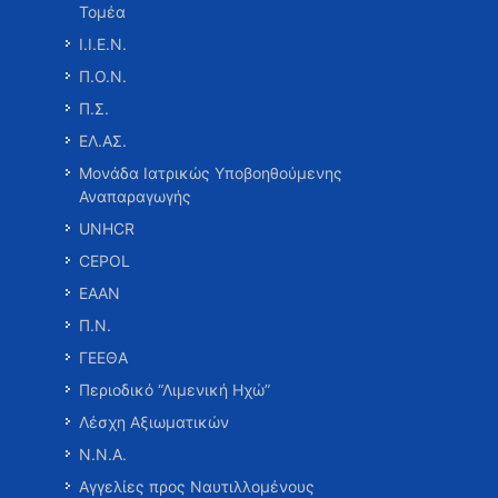
Τομέα
Ι.Ι.Ε.Ν.
Π.Ο.Ν.
Π.Σ.
ΕΛ.ΑΣ.
Μονάδα Ιατρικώς Υποβοηθούμενης
Αναπαραγωγής
UNHCR
CEPOL
ΕΑΑΝ
Π.Ν.
ΓΕΕΘΑ
Περιοδικό “Λιμενική Ηχώ”
Λέσχη Αξιωματικών
Ν.Ν.Α.
Αγγελίες προς Ναυτιλλομένους