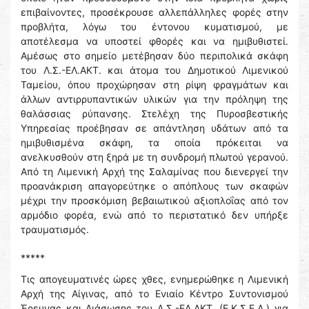
επιβαίνοντες, προσέκρουσε αλλεπάλληλες φορές στην
προβλήτα, λόγω του έντονου κυματισμού, με
αποτέλεσμα να υποστεί φθορές και να ημιβυθιστεί.
Αμέσως στο σημείο μετέβησαν δύο περιπολικά σκάφη
του Λ.Σ.-ΕΛ.ΑΚΤ. και άτομα του Δημοτικού Λιμενικού
Ταμείου, όπου προχώρησαν στη ρίψη φραγμάτων και
άλλων αντιρρυπαντικών υλικών για την πρόληψη της
θαλάσσιας ρύπανσης. Στελέχη της Πυροσβεστικής
Υπηρεσίας προέβησαν σε απάντληση υδάτων από τα
ημιβυθισμένα σκάφη, τα οποία πρόκειται να
ανελκυσθούν στη ξηρά με τη συνδρομή πλωτού γερανού.
Από τη Λιμενική Αρχή της Σαλαμίνας που διενεργεί την
προανάκριση απαγορεύτηκε ο απόπλους των σκαφών
μέχρι την προσκόμιση βεβαιωτικού αξιοπλοΐας από τον
αρμόδιο φορέα, ενώ από το περιστατικό δεν υπήρξε
τραυματισμός.
*****
Τις απογευματινές ώρες χθες, ενημερώθηκε η Λιμενική
Αρχή της Αίγινας, από το Ενιαίο Κέντρο Συντονισμού
Έρευνας και Διάσωσης του Λ.Σ.-ΕΛ.ΑΚΤ. (Ε.Κ.Σ.Ε.Δ.) για