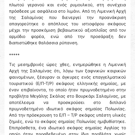
πλωτού γερανού και ενός ρυμουλκού, στη συνέχεια
πρόσδεσε με ασφάλεια στο λιμάνι. Από τη Λιμενική Αρχή
της Σαλαμίνας που διενεργεί την προανάκριση
απαγορεύτηκε ο απόπλους του ιστιοφόρου σκάφους
μέχρι την προσκόμιση βεβαιωτικού αξιοπλοΐας από τον
αρμόδιο φορέα, ενώ από την προσάραξη δεν
διαπιστώθηκε θαλάσσια ρύπανση.
*****
Τις μεσημβρινές ώρες χθες, ενημερώθηκε η Λιμενική
Αρχή της Σαλαμίνας ότι, λόγω των ξαφνικών καιρικών
φαινομένων, ξέσυραν οι άγκυρες ενός επαγγελματικού
τουριστικού (Ε/Π-Τ/Ρ) σκάφους ελληνικής σημαίας, με
έναν επιβαίνοντα, το οποίο ήταν πρυμνοδετημένο στην
προβλήτα Μεγάλης Σκάλας στο Βουρκάρι Σαλαμίνας, με
αποτέλεσμα να προσκρούσει στο διπλανό
πρυμνοδετημένο ιδιωτικό σκάφος σημαίας Πολωνίας.
Από την πρόσκρουση το Ε/Π – Τ/Ρ σκάφος υπέστη υλικές
ζημιές, ενώ το σκάφος σημαίας Πολωνίας ημιβυθίστηκε.
Επιπρόσθετα, ένα ιδιωτικό σκάφος σημαίας Αγγλίας το
οποίο ήταν προσδεδεμένο στην ίδια προβλήτα χωρίς