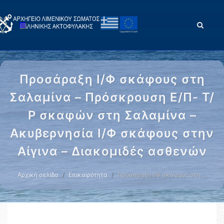
Προσάραξη Ι/Φ σκάφους στη
Σαλαμίνα – Πρόσκρουση Ε/Π- Τ/
Ρ σκαφών στη Σαλαμίνα –
Ακυβερνησία Ι/Φ σκάφους στην
Αίγινα – Διακομιδές ασθενών
Αρχική σελίδα
Επικαιρότητα
Προσάραξη Ι/Φ σκάφους στη …