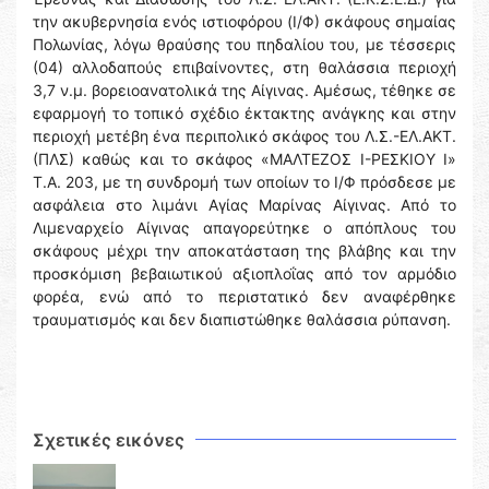
την ακυβερνησία ενός ιστιοφόρου (Ι/Φ) σκάφους σημαίας
Πολωνίας, λόγω θραύσης του πηδαλίου του, με τέσσερις
(04) αλλοδαπούς επιβαίνοντες, στη θαλάσσια περιοχή
3,7 ν.μ. βορειοανατολικά της Αίγινας. Αμέσως, τέθηκε σε
εφαρμογή το τοπικό σχέδιο έκτακτης ανάγκης και στην
περιοχή μετέβη ένα περιπολικό σκάφος του Λ.Σ.-ΕΛ.ΑΚΤ.
(ΠΛΣ) καθώς και το σκάφος «ΜΑΛΤΕΖΟΣ Ι-ΡΕΣΚΙΟΥ Ι»
Τ.Α. 203, με τη συνδρομή των οποίων το Ι/Φ πρόσδεσε με
ασφάλεια στο λιμάνι Αγίας Μαρίνας Αίγινας. Από το
Λιμεναρχείο Αίγινας απαγορεύτηκε ο απόπλους του
σκάφους μέχρι την αποκατάσταση της βλάβης και την
προσκόμιση βεβαιωτικού αξιοπλοΐας από τον αρμόδιο
φορέα, ενώ από το περιστατικό δεν αναφέρθηκε
τραυματισμός και δεν διαπιστώθηκε θαλάσσια ρύπανση.
Σχετικές εικόνες