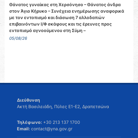
Θάνατος γυναίκας στη Χερσόνησο – Θάνατος άνδρα
στον Άγιο Κήρυκο – Συνέχεια ενημέρωσης αναφορικά
με τον εντοπισμό και διάσωση 7 αλλοδαπών
επιβαινόντων Ι/Φ σκάφους και τις έρευνες προς
εντοπισμό αγνοούμενου στη Σύμη –
05/08/26
Διεύθυνση
Ακτή Βασιλειάδη, Πύλες Ε1-Ε2, Δραπετσώνα
Τηλέφωνο:
+30 213 137 1700
Email:
contact@yna.gov.gr