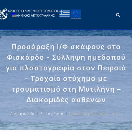
Προσάραξη Ι/Φ σκάφους στο
Φισκάρδο - Σύλληψη ημεδαπού
για πλαστογραφία στον Πειραιά
- Τροχαίο ατύχημα με
τραυματισμό στη Μυτιλήνη –
Διακομιδές ασθενών
Αρχική σελίδα
Επικαιρότητα
Προσάραξη Ι/Φ σκάφους στο …