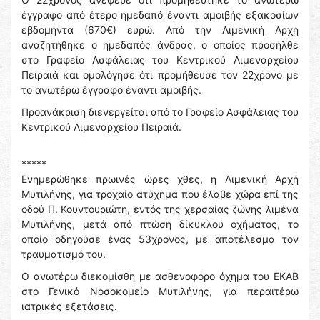
έγγραφο από έτερο ημεδαπό έναντι αμοιβής εξακοσίων
εβδομήντα (670€) ευρώ. Από την Λιμενική Αρχή
αναζητήθηκε ο ημεδαπός άνδρας, ο οποίος προσήλθε
στο Γραφείο Ασφάλειας του Κεντρικού Λιμεναρχείου
Πειραιά και ομολόγησε ότι προμήθευσε τον 22χρονο με
το ανωτέρω έγγραφο έναντι αμοιβής.
Προανάκριση διενεργείται από το Γραφείο Ασφάλειας του
Κεντρικού Λιμεναρχείου Πειραιά.
*****
Ενημερώθηκε πρωινές ώρες χθες, η Λιμενική Αρχή
Μυτιλήνης, για τροχαίο ατύχημα που έλαβε χώρα επί της
οδού Π. Κουντουριώτη, εντός της χερσαίας ζώνης λιμένα
Μυτιλήνης, μετά από πτώση δίκυκλου οχήματος, το
οποίο οδηγούσε ένας 53χρονος, με αποτέλεσμα τον
τραυματισμό του.
Ο ανωτέρω διεκομίσθη με ασθενοφόρο όχημα του ΕΚΑΒ
στο Γενικό Νοσοκομείο Μυτιλήνης, για περαιτέρω
ιατρικές εξετάσεις.