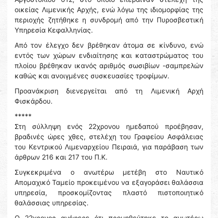
οικείας Λιμενικής Αρχής, ενώ λόγω της ιδιομορφίας της
περιοχής ζητήθηκε η συνδρομή από την Πυροσβεστική
Υπηρεσία Κεφαλληνίας.
Από τον έλεγχο δεν βρέθηκαν άτομα σε κίνδυνο, ενώ
εντός των χώρων ενδιαίτησης και καταστρώματος του
πλοίου βρέθηκαν ικανός αριθμός σωσιβίων -σαμπρελών
καθώς και ανοιγμένες συσκευασίες τροφίμων.
Προανάκριση διενεργείται από τη Λιμενική Αρχή
Φισκάρδου.
*****
Στη σύλληψη ενός 22χρονου ημεδαπού προέβησαν,
βραδινές ώρες χθες, στελέχη του Γραφείου Ασφάλειας
του Κεντρικού Λιμεναρχείου Πειραιά, για παράβαση των
άρθρων 216 και 217 του Π.Κ.
Συγκεκριμένα ο ανωτέρω μετέβη στο Ναυτικό
Απομαχικό Ταμείο προκειμένου να εξαγοράσει θαλάσσια
υπηρεσία, προσκομίζοντας πλαστό πιστοποιητικό
θαλάσσιας υπηρεσίας.
Ο 22χρονος ανέφερε ότι προμηθεύτηκε το ανωτέρω