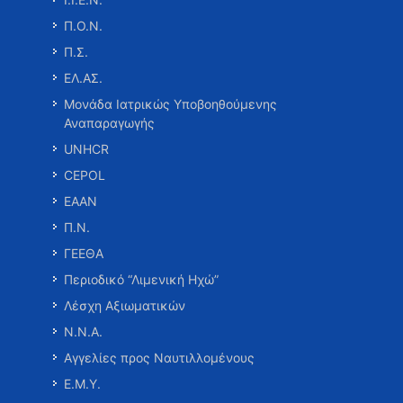
Π.Ο.Ν.
Π.Σ.
ΕΛ.ΑΣ.
Μονάδα Ιατρικώς Υποβοηθούμενης
Αναπαραγωγής
UNHCR
CEPOL
ΕΑΑΝ
Π.Ν.
ΓΕΕΘΑ
Περιοδικό “Λιμενική Ηχώ”
Λέσχη Αξιωματικών
Ν.Ν.Α.
Αγγελίες προς Ναυτιλλομένους
Ε.Μ.Υ.