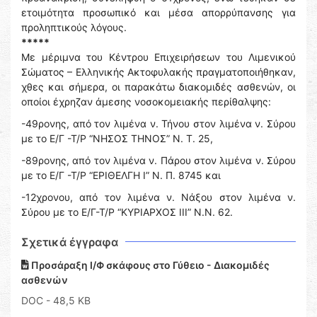
ετοιμότητα προσωπικό και μέσα απορρύπανσης για
προληπτικούς λόγους.
*****
Με μέριμνα του Κέντρου Επιχειρήσεων του Λιμενικού
Σώματος – Ελληνικής Ακτοφυλακής πραγματοποιήθηκαν,
χθες και σήμερα, οι παρακάτω διακομιδές ασθενών, οι
οποίοι έχρηζαν άμεσης νοσοκομειακής περίθαλψης:
-49ρονης, από τον λιμένα ν. Τήνου στον λιμένα ν. Σύρου
με το Ε/Γ -Τ/Ρ “ΝΗΣΟΣ ΤΗΝΟΣ” Ν. Τ. 25,
-89ρονης, από τον λιμένα ν. Πάρου στον λιμένα ν. Σύρου
με το Ε/Γ -Τ/Ρ “ΕΡΙΘΕΛΓΗ Ι” Ν. Π. 8745 και
-12χρονου, από τον λιμένα ν. Νάξου στον λιμένα ν.
Σύρου με το Ε/Γ-Τ/Ρ “ΚΥΡΙΑΡΧΟΣ ΙΙΙ” Ν.Ν. 62.
Σχετικά έγγραφα
Προσάραξη Ι/Φ σκάφους στο Γύθειο - Διακομιδές
ασθενών
DOC
- 48,5 KB