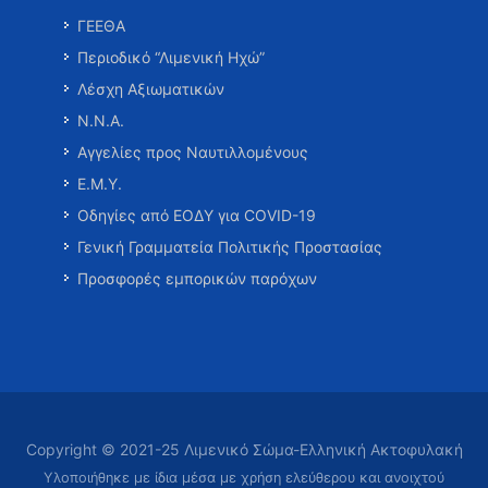
ΓΕΕΘΑ
Περιοδικό “Λιμενική Ηχώ”
Λέσχη Αξιωματικών
Ν.Ν.Α.
Αγγελίες προς Ναυτιλλομένους
Ε.Μ.Υ.
Οδηγίες από ΕΟΔΥ για COVID-19
Γενική Γραμματεία Πολιτικής Προστασίας
Προσφορές εμπορικών παρόχων
Copyright © 2021-25 Λιμενικό Σώμα-Ελληνική Ακτοφυλακή
Υλοποιήθηκε με ίδια μέσα με χρήση ελεύθερου και ανοιχτού