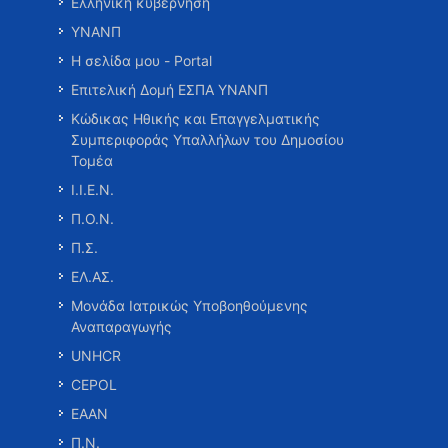
Ελληνική κυβέρνηση
ΥΝΑΝΠ
Η σελίδα μου - Portal
Επιτελική Δομή ΕΣΠΑ ΥΝΑΝΠ
Κώδικας Ηθικής και Επαγγελματικής
Συμπεριφοράς Υπαλλήλων του Δημοσίου
Τομέα
Ι.Ι.Ε.Ν.
Π.Ο.Ν.
Π.Σ.
ΕΛ.ΑΣ.
Μονάδα Ιατρικώς Υποβοηθούμενης
Αναπαραγωγής
UNHCR
CEPOL
ΕΑΑΝ
Π.Ν.