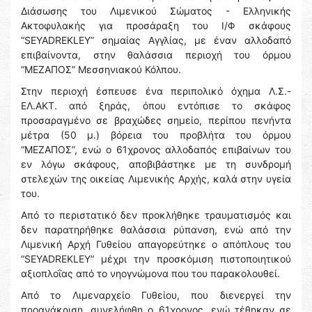
Διάσωσης του Λιμενικού Σώματος - Ελληνικής
Ακτοφυλακής για προσάραξη του Ι/Φ σκάφους
“SEYADREKLEY” σημαίας Αγγλίας, με έναν αλλοδαπό
επιβαίνοντα, στην θαλάσσια περιοχή του όρμου
“ΜΕΖΑΠΟΣ” Μεσσηνιακού Κόλπου.
Στην περιοχή έσπευσε ένα περιπολικό όχημα Λ.Σ.-
ΕΛ.ΑΚΤ. από ξηράς, όπου εντόπισε το σκάφος
προσαραγμένο σε βραχώδες σημείο, περίπου πενήντα
μέτρα (50 μ.) βόρεια του προβλήτα του όρμου
“ΜΕΖΑΠΟΣ”, ενώ ο 61χρονος αλλοδαπός επιβαίνων του
εν λόγω σκάφους, αποβιβάστηκε με τη συνδρομή
στελεχών της οικείας Λιμενικής Αρχής, καλά στην υγεία
του.
Από το περιστατικό δεν προκλήθηκε τραυματισμός και
δεν παρατηρήθηκε θαλάσσια ρύπανση, ενώ από την
Λιμενική Αρχή Γυθείου απαγορεύτηκε ο απόπλους του
“SEYADREKLEY” μέχρι την προσκόμιση πιστοποιητικού
αξιοπλοΐας από το νηογνώμονα που του παρακολουθεί.
Από το Λιμεναρχείο Γυθείου, που διενεργεί την
προανάκριση, συνελήφθη ο 61χρονος, ενώ τέθηκαν σε