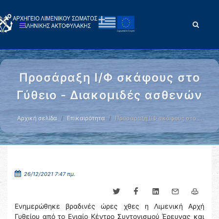
Προσάραξη Ι/Φ σκάφους στο
Γύθειο - Διακομιδές ασθενών
Αρχική σελίδα
Επικαιρότητα
Προσάραξη Ι/Φ σκάφους στο …
26/12/2021 7:47 πμ.
Ενημερώθηκε βραδινές ώρες χθες η Λιμενική Αρχή
Γυθείου από το Ενιαίο Κέντρο Συντονισμού Έρευνας και