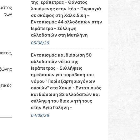
της Ιεράπετρας – Θάνατος
ματος
λουόμενης στην Ιτέα - Πυρκαγιά
ς των
σε σκάφος στη Χαλκιδική –
Εντοπισμός 44 αλλοδαπών στην
Ιεράπετρα – Σύλληψη
αλλοδαπών στη Μυτιλήνη
05/08/26
ατος,
Εντοπισμός και διάσωση 50
αλλοδαπών νότια της
Ιεράπετρας - Συλλήψεις
ζώνης
ημεδαπών για παράβαση του
νόμου "Περί εξαρτησιογόνων
τικές
ουσιών" στα Χανιά - Εντοπισμός
και διάσωση 33 αλλοδαπών και
σύλληψη του διακινητή τους
στην Αγία Γαλήνη -
04/08/26