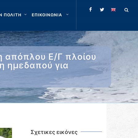
Ν ΠΟΛΙΤΗ
ΕΠΙΚΟΙΝΩΝΙΑ
η απόπλου Ε/Γ πλοίου
η ημεδαπού για
Σχετικες εικόνες