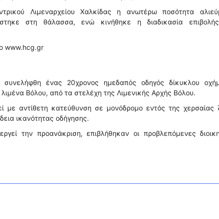
τρικού Λιμεναρχείου Χαλκίδας η ανωτέρω ποσότητα αλιεύ
ίστηκε στη θάλασσα, ενώ κινήθηκε η διαδικασία επιβολή
το www.hcg.gr
ς, συνελήφθη ένας 20χρονος ημεδαπός οδηγός δίκυκλου οχήμ
 λιμένα Βόλου, από τα στελέχη της Λιμενικής Αρχής Βόλου.
ί με αντίθετη κατεύθυνση σε μονόδρομο εντός της χερσαίας 
άδεια ικανότητας οδήγησης.
εργεί την προανάκριση, επιβλήθηκαν οι προβλεπόμενες διοικη