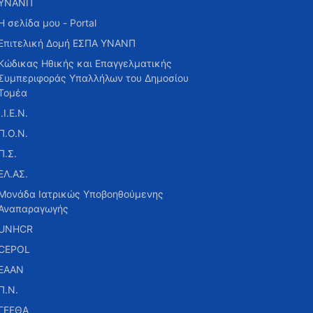
ΥΝΑΝΠ
Η σελίδα μου - Portal
Επιτελική Δομή ΕΣΠΑ ΥΝΑΝΠ
Κώδικας Ηθικής και Επαγγελματικής
Συμπεριφοράς Υπαλλήλων του Δημοσίου
Τομέα
Ι.Ι.Ε.Ν.
Π.Ο.Ν.
Π.Σ.
ΕΛ.ΑΣ.
Μονάδα Ιατρικώς Υποβοηθούμενης
Αναπαραγωγής
UNHCR
CEPOL
ΕΑΑΝ
Π.Ν.
ΓΕΕΘΑ