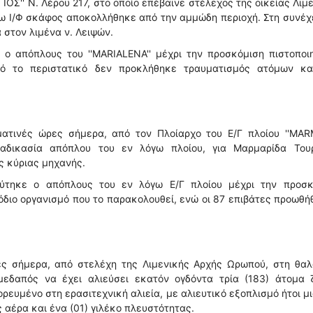
ΓΙΟΣ'' Ν. Λέρου 217, στο οποίο επέβαινε στέλεχος της οικείας Λιμ
όγω Ι/Φ σκάφος αποκολλήθηκε από την αμμώδη περιοχή. Στη συνέχ
 στον λιμένα ν. Λειψών.
ο απόπλους του ''MARIALENA'' μέχρι την προσκόμιση πιστοποι
ό το περιστατικό δεν προκλήθηκε τραυματισμός ατόμων κα
ατινές ώρες σήμερα, από τον Πλοίαρχο του Ε/Γ πλοίου ''MAR
ιαδικασία απόπλου του εν λόγω πλοίου, για Μαρμαρίδα Τουρ
ς κύριας μηχανής.
εύτηκε ο απόπλους του εν λόγω Ε/Γ πλοίου μέχρι την προσκ
όδιο οργανισμό που το παρακολουθεί, ενώ οι 87 επιβάτες προωθ
ες σήμερα, από στελέχη της Λιμενικής Αρχής Ωρωπού, στη θαλ
 ημεδαπός να έχει αλιεύσει εκατόν ογδόντα τρία (183) άτομα 
ρευμένο στη ερασιτεχνική αλιεία, με αλιευτικό εξοπλισμό ήτοι μι
 αέρα και ένα (01) γιλέκο πλευστότητας.