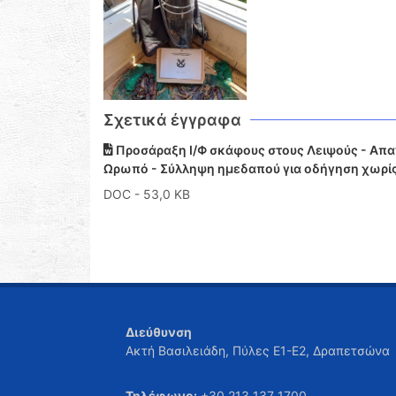
Σχετικά έγγραφα
Προσάραξη Ι/Φ σκάφους στους Λειψούς - Απαγ
Ωρωπό - Σύλληψη ημεδαπού για οδήγηση χωρίς
DOC
- 53,0 KB
Διεύθυνση
Ακτή Βασιλειάδη, Πύλες Ε1-Ε2, Δραπετσώνα
Τηλέφωνο:
+30 213 137 1700