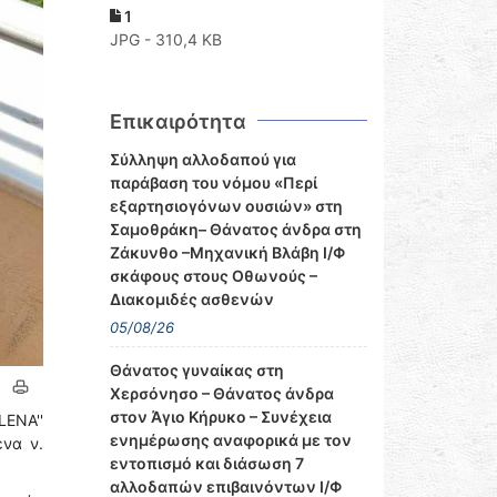
1
JPG - 310,4 KB
Επικαιρότητα
Σύλληψη αλλοδαπού για
παράβαση του νόμου «Περί
εξαρτησιογόνων ουσιών» στη
Σαμοθράκη– Θάνατος άνδρα στη
Ζάκυνθο –Μηχανική Βλάβη Ι/Φ
σκάφους στους Οθωνούς –
Διακομιδές ασθενών
05/08/26
Θάνατος γυναίκας στη
Χερσόνησο – Θάνατος άνδρα
στον Άγιο Κήρυκο – Συνέχεια
ENA''
ενημέρωσης αναφορικά με τον
ένα ν.
εντοπισμό και διάσωση 7
αλλοδαπών επιβαινόντων Ι/Φ