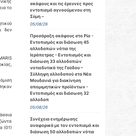
ενικής
σκάφους και τις έρευνες προς
εια το
εντοπισμό αγνοούμενου στη
Σύμη –
ητικού
05/08/26
ι δεν
Προσάραξη σκάφους στο Ρίο -
Εντοπισμός και διάσωση 45
αλλοδαπών νότια της
Ιεράπετρας - Εντοπισμός και
MARIS
διάσωση 33 αλλοδαπών
κίας,
νοτιοδυτικά της Γαύδου –
Σύλληψη αλλοδαπού στα Νέα
όμιση
Μουδανιά για διακίνηση
ήθηκαν
απομιμητικών προϊόντων -
Εντοπισμός και διάσωση 32
αλλοδαπ
05/08/26
άσσια
Συνέχεια ενημέρωσης
ζώντα
αναφορικά με τον εντοπισμό και
α (01)
διάσωση 50 αλλοδαπών νότια