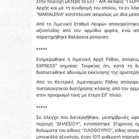
Στην περιοχή μετέβη το Ε/Π - Α/Κ σκάφος ''ΓΕΩΡ
Αρχής και με τη συνδρομή του οποίου, το εν λ
''MARIALENA'' κατέπλευσε ασφαλώς με ιδία μέσα
Από το Λιμενικό Σταθμό Λειψών απαγορεύτηκε 
αξιοπλοΐας από τον αρμόδιο φορέα, ενώ απ
παρατηρήθηκε θαλάσσια ρύπανση.
*****
Ενημερώθηκε η Λιμενική Αρχή Ρόδου, απογευμ
EXPRESS'' σημαίας Τουρκίας ότι, κατά τη δ
διαπιστώθηκε αδυναμία εκκίνησης της αριστερή
Από το Κεντρικό Λιμεναρχείο Ρόδου απαγορ
πιστοποιητικού διατήρησης κλάσης από τον αρμ
στον προορισμό τους με έτερο Ε/Γ πλοίο.
*****
Σε έλεγχο που διενεργήθηκε, μεσημβρινές ώρ
περιοχή ''ΔΗΛΕΣΙΟΥ'', εντοπίστηκε 31χρονος
δολώματα του είδους ''ΟΛΟΘΟΥΡΙΟ'', είδος απαγο
μπουκάλα οξυγόνου, έναν (01) ρυθμιστή παροχής