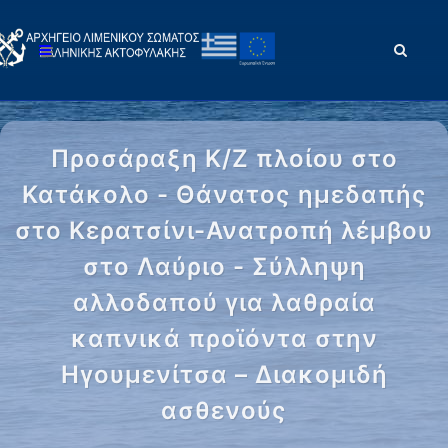
Προσάραξη Κ/Ζ πλοίου στο
Κατάκολο - Θάνατος ημεδαπής
στο Κερατσίνι-Ανατροπή λέμβου
στο Λαύριο - Σύλληψη
αλλοδαπού για λαθραία
καπνικά προϊόντα στην
Ηγουμενίτσα – Διακομιδή
ασθενούς