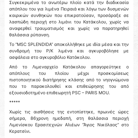
Συγκεκριμένα το ανωτέρω πλοίο κατά την διαδικασία
απόπλου του για λιμένα Πειραιά και λόγω των δυσμενών
καιρικών συνθηκών που επικρατούσαν, προσάραξε σε
λασπώδη περιοχή στο λιμάνι του Κατάκολου, χωρίς να
αναφερθεί τραυματισμός και χωρίς να παρατηρηθεί
θαλάσσια ρύπανση.
Το “MSC SPLENDIDA” αποκολλήθηκε με ιδία μέσα και την
συνδρομή του Ρ/Κ λιμένα και αγκυροβόλησε με
ασφάλεια στο αγκυροβόλιο Κατάκολου.
Από το Λιμεναρχείο Κατάκολου απαγορεύτηκε ο
απόπλους του πλοίου μέχρι προσκομίσεως
πιστοποιητικού διατήρησης κλάσης από το νηογνώμονα
που το παρακολουθεί και επιθεώρησης του από
εξουσιοδοτημένο επιθεωρητή PSC – PARIS MOU.
*****
Χωρίς τις αισθήσεις της εντοπίστηκε, πρωινές ώρες
σήμερα, 86χρονη ημεδαπή, στη θαλάσσια περιοχή
Λιμενίσκου Ερασιτεχνών Αλιέων “Άγιος Νικόλαος” στο
Κερατσίνι.