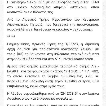
Η ανωτέρω διεκομίσθη με ασθενοφόρο όχημα του ΕΚΑΒ
στο Γενικό Νοσοκομείο Αθηνών «Αττικόν», όπου
διαπιστώθηκε ο θάνατός της.
Από το Λιμενικό Τμήμα Κερατσινίου του Κεντρικού
Λιμεναρχείου Πειραιά, που διενεργεί την προανάκριση,
παραγγέλθηκε η διενέργεια νεκροψίας – νεκροτομής.
*****
Ενημερώθηκε, πρωινές ώρες της 1/05/23, η Λιμενική
Αρχή Λαυρίου για περιστατικό ανατροπής λέμβου με
τρεις (03) επιβαίνοντες στη θαλάσσια περιοχή ανάμεσα
στην Κακιά Θάλασσα και στο Α΄ λιμανάκι Δασκαλειού.
Άμεσα στο σημείο μετέβησαν περιπολικό όχημα Λ.Σ.-
ΕΛ.ΑΚΤ. και το φουσκωτό σκάφος “ΣΗ ΣΟΣ 5” Τ.Λ. 462,
το οποίο εντόπισε τη λέμβο ημιβυθισμένη, ενώ σε
παρακείμενη βραχώδη ακτή είχαν εξέλθει οι τρεις (03)
επιβαίνοντες, καλά στην υγεία τους.
Η λέμβος ρυμουλκήθηκε από το “ΣΗ ΣΟΣ 5” στον λιμένα
Λαυρίου, όπου κατέπλευσε με ασφάλεια.
Προανάκριση διενεργείται από το Κεντρικό Λιμεναρχείο