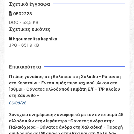
Σχετικά έγγραφα
0502228
DOC
- 53,5 KB
Σχετικες εικόνες
hgoumenitsa kapnika
JPG - 651,9 KB
Επικαιρότητα
Πτώση γυναίκας στη θάλασσα στη Χαλκίδα - Ρύπανση
στο Κερατσίνι - Εντοπισμός πυρομαχικού υλικού στα
Ίσθμια - Θάνατος αλλοδαπού επιβάτη Ε/Γ – Τ/Ρ πλοίου
στη Ζάκυνθο –
06/08/26
Συνέχεια ενημέρωσης αναφορικά με τον εντοπισμό 45
αλλοδαπών στην Ιεράπετρα –Θάνατος άνδρα στην
Παλαιόχωρα – Θάνατος άνδρα στη Χαλκιδική - Παροχή
συνδρομής σε Ι/Φ σκάφη στην Κέα και στη Χαλκίδα–