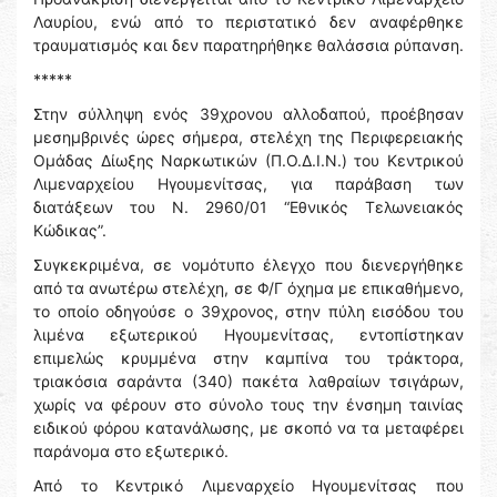
Λαυρίου, ενώ από το περιστατικό δεν αναφέρθηκε
τραυματισμός και δεν παρατηρήθηκε θαλάσσια ρύπανση.
*****
Στην σύλληψη ενός 39χρονου αλλοδαπού, προέβησαν
μεσημβρινές ώρες σήμερα, στελέχη της Περιφερειακής
Ομάδας Δίωξης Ναρκωτικών (Π.Ο.Δ.Ι.Ν.) του Κεντρικού
Λιμεναρχείου Ηγουμενίτσας, για παράβαση των
διατάξεων του Ν. 2960/01 “Εθνικός Τελωνειακός
Κώδικας”.
Συγκεκριμένα, σε νομότυπο έλεγχο που διενεργήθηκε
από τα ανωτέρω στελέχη, σε Φ/Γ όχημα με επικαθήμενο,
το οποίο οδηγούσε ο 39χρονος, στην πύλη εισόδου του
λιμένα εξωτερικού Ηγουμενίτσας, εντοπίστηκαν
επιμελώς κρυμμένα στην καμπίνα του τράκτορα,
τριακόσια σαράντα (340) πακέτα λαθραίων τσιγάρων,
χωρίς να φέρουν στο σύνολο τους την ένσημη ταινίας
ειδικού φόρου κατανάλωσης, με σκοπό να τα μεταφέρει
παράνομα στο εξωτερικό.
Από το Κεντρικό Λιμεναρχείο Ηγουμενίτσας που