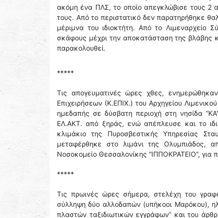
ακόμη ένα ΠΛΣ, το οποίο απεγκλώβισε τους 2 α
τους. Από το περιστατικό δεν παρατηρήθηκε θα
μέριμνα του ιδιοκτήτη. Από το Λιμεναρχείο 
σκάφους μέχρι την αποκατάσταση της βλάβης κ
παρακολουθεί.
*****
Τις απογευματινές ώρες χθες, ενημερώθηκαν
Επιχειρήσεων (Κ.ΕΠΙΧ.) του Αρχηγείου Λιμενικ
ημεδαπής σε δύσβατη περιοχή στη νησίδα “ΚΑ
ΕΛ.ΑΚΤ. από ξηράς, ενώ απέπλευσε και το ιδ
κλιμάκιο της Πυροσβεστικής Υπηρεσίας Στα
μεταφέρθηκε στο λιμάνι της Ολυμπιάδος, α
Νοσοκομείο Θεσσαλονίκης “ΙΠΠΟΚΡΑΤΕΙΟ”, για π
*****
Τις πρωινές ώρες σήμερα, στελέχη του γραφ
σύλληψη δύο αλλοδαπών (υπήκοοι Μαρόκου), ηλι
πλαστών ταξιδιωτικών εγγράφων” και του άρθρ