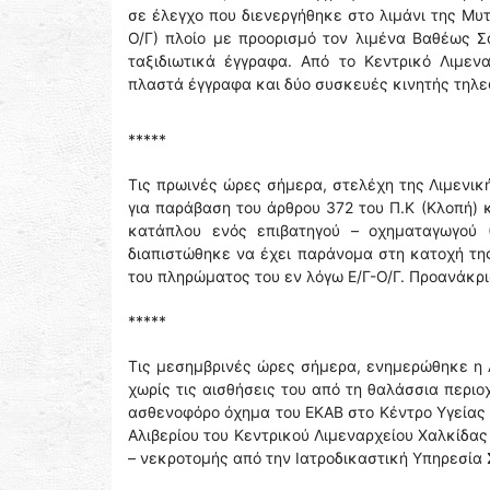
σε έλεγχο που διενεργήθηκε στο λιμάνι της Μυ
Ο/Γ) πλοίο με προορισμό τον λιμένα Βαθέως Σ
ταξιδιωτικά έγγραφα. Από το Κεντρικό Λιμεν
πλαστά έγγραφα και δύο συσκευές κινητής τηλε
*****
Τις πρωινές ώρες σήμερα, στελέχη της Λιμενι
για παράβαση του άρθρου 372 του Π.Κ (Κλοπή) κ
κατάπλου ενός επιβατηγού – οχηματαγωγού (
διαπιστώθηκε να έχει παράνομα στη κατοχή της
του πληρώματος του εν λόγω Ε/Γ-Ο/Γ. Προανάκρι
*****
Τις μεσημβρινές ώρες σήμερα, ενημερώθηκε η 
χωρίς τις αισθήσεις του από τη θαλάσσια περι
ασθενοφόρο όχημα του ΕΚΑΒ στο Κέντρο Υγείας Α
Αλιβερίου του Κεντρικού Λιμεναρχείου Χαλκίδας
– νεκροτομής από την Ιατροδικαστική Υπηρεσία