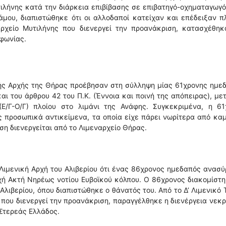
τιλήνης κατά την διάρκεια επιβίβασης σε επιβατηγό-οχηματαγωγό
άμου, διαπιστώθηκε ότι οι αλλοδαποί κατείχαν και επέδειξαν 
αρχείο Μυτιλήνης που διενεργεί την προανάκριση, κατασχέθηκ
φωνίας.
κής Αρχής της Θήρας προέβησαν στη σύλληψη μίας 61χρονης ημε
αι του άρθρου 42 του Π.Κ. (Έννοια και ποινή της απόπειρας), με
Ε/Γ-Ο/Γ) πλοίου στο λιμάνι της Ανάφης. Συγκεκριμένα, η 61
 προσωπικά αντικείμενα, τα οποία είχε πάρει νωρίτερα από κα
ση διενεργείται από το Λιμεναρχείο Θήρας.
Λιμενική Αρχή του Αλιβερίου ότι ένας 86χρονος ημεδαπός ανασ
οχή Ακτή Νηρέως νοτίου Ευβοϊκού κόλπου. Ο 86χρονος διακομίστ
λιβερίου, όπου διαπιστώθηκε ο θάνατός του. Από το Δ’ Λιμενικό
 που διενεργεί την προανάκριση, παραγγέλθηκε η διενέργεια νεκ
 Στερεάς Ελλάδος.