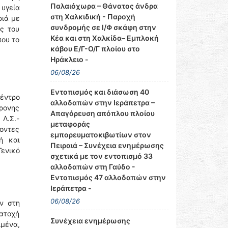
Παλαιόχωρα – Θάνατος άνδρα
 υγεία
στη Χαλκιδική - Παροχή
ριά με
συνδρομής σε Ι/Φ σκάφη στην
ς του
Κέα και στη Χαλκίδα– Εμπλοκή
που το
κάβου Ε/Γ-Ο/Γ πλοίου στο
Ηράκλειο -
06/08/26
Εντοπισμός και διάσωση 40
έντρο
αλλοδαπών στην Ιεράπετρα –
χρονης
Απαγόρευση απόπλου πλοίου
Λ.Σ.-
μεταφοράς
οντες
εμπορευματοκιβωτίων στον
ή και
Πειραιά – Συνέχεια ενημέρωσης
ενικό
σχετικά με τον εντοπισμό 33
αλλοδαπών στη Γαύδο -
Εντοπισμός 47 αλλοδαπών στην
Ιεράπετρα -
06/08/26
ν στη
Κατοχή
Συνέχεια ενημέρωσης
ιμένα,