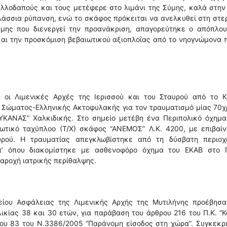
λλοδαπούς και τους μετέφερε στο λιμάνι της Σύμης, καλά στην
λάσσια ρύπανση, ενώ το σκάφος πρόκειται να ανελκυθεί στη στε
Σύμης που διενεργεί την προανάκριση, απαγορεύτηκε ο απόπλου
αι την προσκόμιση βεβαιωτικού αξιοπλοΐας από το νηογνώμονα 
 οι Λιμενικές Αρχές της Ιερισσού και του Σταυρού από το Κ
ού Σώματος-Ελληνικής Ακτοφυλακής για τον τραυματισμό μίας 70
ΥΚΑΝΑΣ” Χαλκιδικής. Στο σημείο μετέβη ένα Περιπολικό όχημα 
ιωτικό ταχύπλοο (Τ/Χ) σκάφος “ΑΝΕΜΟΣ” Λ.Κ. 4200, με επιβαίν
υρού. Η τραυματίας απεγκλωβίστηκε από τη δύσβατη περιοχ
π’ όπου διακομίστηκε με ασθενοφόρο όχημα του ΕΚΑΒ στο Γ
αροχή ιατρικής περίθαλψης.
είου Ασφάλειας της Λιμενικής Αρχής της Μυτιλήνης προέβησα
κίας 38 και 30 ετών, για παράβαση του άρθρου 216 του Π.Κ. “
ου 83 του Ν.3386/2005 “Παράνομη είσοδος στη χώρα”. Συγκεκρ