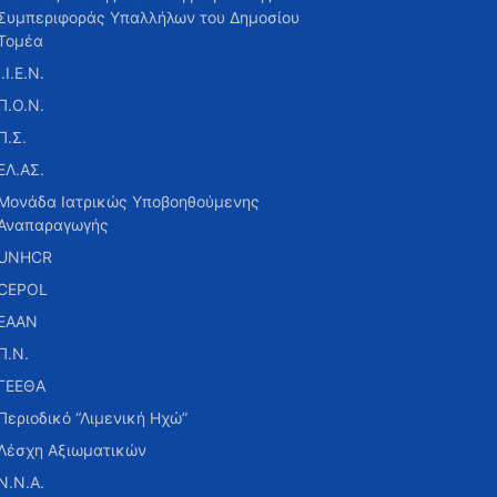
Συμπεριφοράς Υπαλλήλων του Δημοσίου
Τομέα
Ι.Ι.Ε.Ν.
Π.Ο.Ν.
Π.Σ.
ΕΛ.ΑΣ.
Μονάδα Ιατρικώς Υποβοηθούμενης
Αναπαραγωγής
UNHCR
CEPOL
ΕΑΑΝ
Π.Ν.
ΓΕΕΘΑ
Περιοδικό “Λιμενική Ηχώ”
Λέσχη Αξιωματικών
Ν.Ν.Α.