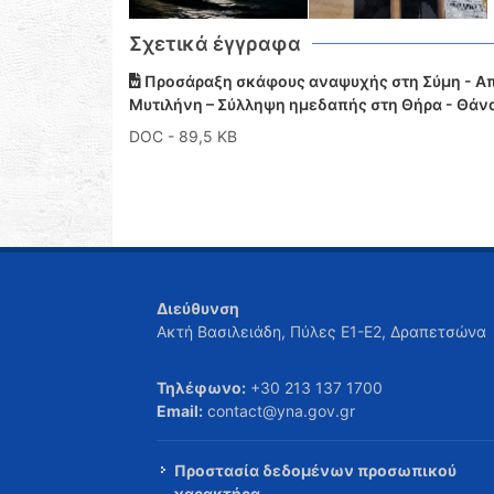
Σχετικά έγγραφα
Προσάραξη σκάφους αναψυχής στη Σύμη - Απ
Μυτιλήνη – Σύλληψη ημεδαπής στη Θήρα - Θάνα
DOC
- 89,5 KB
Διεύθυνση
Ακτή Βασιλειάδη, Πύλες Ε1-Ε2, Δραπετσώνα
Τηλέφωνο:
+30 213 137 1700
Email:
contact@yna.gov.gr
Προστασία δεδομένων προσωπικού
χαρακτήρα