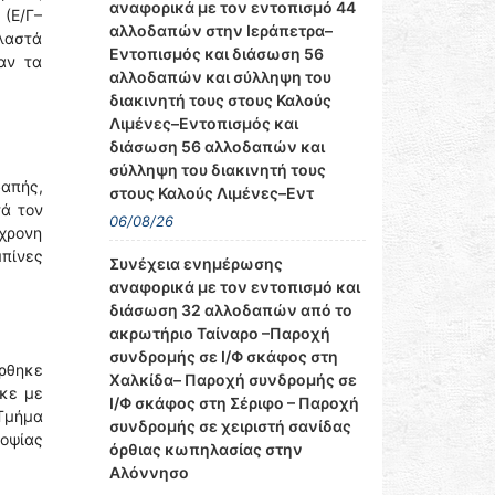
αναφορικά με τον εντοπισμό 44
 (Ε/Γ–
αλλοδαπών στην Ιεράπετρα–
πλαστά
Εντοπισμός και διάσωση 56
αν τα
αλλοδαπών και σύλληψη του
διακινητή τους στους Καλούς
Λιμένες–Εντοπισμός και
διάσωση 56 αλλοδαπών και
σύλληψη του διακινητή τους
δαπής,
στους Καλούς Λιμένες–Εντ
τά τον
06/08/26
χρονη
μπίνες
Συνέχεια ενημέρωσης
αναφορικά με τον εντοπισμό και
διάσωση 32 αλλοδαπών από το
ακρωτήριο Ταίναρο –Παροχή
συνδρομής σε Ι/Φ σκάφος στη
ύρθηκε
Χαλκίδα– Παροχή συνδρομής σε
ηκε με
Ι/Φ σκάφος στη Σέριφο – Παροχή
 Τμήμα
συνδρομής σε χειριστή σανίδας
ροψίας
όρθιας κωπηλασίας στην
Αλόννησο