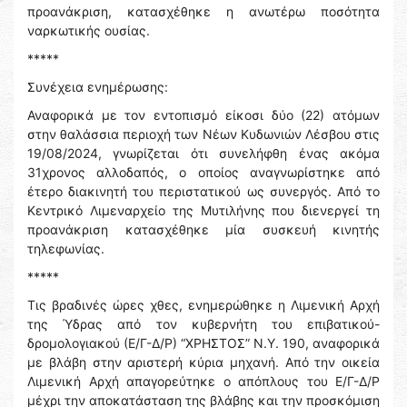
προανάκριση, κατασχέθηκε η ανωτέρω ποσότητα
ναρκωτικής ουσίας.
*****
Συνέχεια ενημέρωσης:
Αναφορικά με τον εντοπισμό είκοσι δύο (22) ατόμων
στην θαλάσσια περιοχή των Νέων Κυδωνιών Λέσβου στις
19/08/2024, γνωρίζεται ότι συνελήφθη ένας ακόμα
31χρονος αλλοδαπός, ο οποίος αναγνωρίστηκε από
έτερο διακινητή του περιστατικού ως συνεργός. Από το
Κεντρικό Λιμεναρχείο της Μυτιλήνης που διενεργεί τη
προανάκριση κατασχέθηκε μία συσκευή κινητής
τηλεφωνίας.
*****
Τις βραδινές ώρες χθες, ενημερώθηκε η Λιμενική Αρχή
της Ύδρας από τον κυβερνήτη του επιβατικού-
δρομολογιακού (Ε/Γ-Δ/Ρ) “ΧΡΗΣΤΟΣ” Ν.Υ. 190, αναφορικά
με βλάβη στην αριστερή κύρια μηχανή. Από την οικεία
Λιμενική Αρχή απαγορεύτηκε ο απόπλους του Ε/Γ-Δ/Ρ
μέχρι την αποκατάσταση της βλάβης και την προσκόμιση