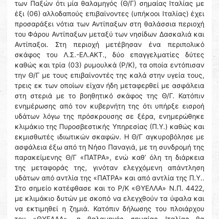
των Παξών ότι μία θαλαμηγός (Θ/Γ) σημαίας Ιταλίας με
έξι (06) αλλοδαπούς επιβαίνοντες (υπήκοοι Ιταλίας) έχει
προσαράξει νότια των Αντίπαξων στη θαλάσσια περιοχή
του Φάρου Αντίπαξων μεταξύ των νησίδων Δασκαλιά και
Αντίπαξοι. Στη περιοχή μετέβησαν ένα περιπολικό
σκάφος του Λ.Σ.-ΕΛ.ΑΚΤ., δύο επαγγελματίες δύτες
καθώς και τρία (03) ρυμουλκά (Ρ/Κ), τα οποία εντόπισαν
την Θ/Γ με τους επιβαίνοντές της καλά στην υγεία τους,
τρεις εκ των οποίων είχαν ήδη μεταφερθεί με ασφάλεια
στη στεριά με το βοηθητικό σκάφος της Θ/Γ. Κατόπιν
ενημέρωσης από τον κυβερνήτη της ότι υπήρξε εισροή
υδάτων λόγω της πρόσκρουσης σε ξέρα, ενημερώθηκε
κλιμάκιο της Πυροσβεστικής Υπηρεσίας (Π.Υ.) καθώς και
εκμισθωτές ιδιωτικών σκαφών. Η Θ/Γ αγκυροβόλησε με
ασφάλεια έξω από τη Νήσο Παναγιά, με τη συνδρομή της
παρακείμενης Θ/Γ «ΠΑΤΡΑ», ενώ καθ’ όλη τη διάρκεια
της μεταφοράς της, γινόταν ελεγχόμενη απάντληση
υδάτων από αντλία της «ΠΑΤΡΑ» και από αντλία της Π.Υ..
Στο σημείο κατέφθασε και το Ρ/Κ «ΘΥΕΛΛΑ» Ν.Π. 4422,
με κλιμάκιο δυτών με σκοπό να ελεγχθούν τα ύφαλα και
να εκτιμηθεί η ζημιά. Κατόπιν δήλωσης του πλοιάρχου
του «ΘΥΕΛΛΑ», η θαλαμηγός σημαίας Ιταλίας θα