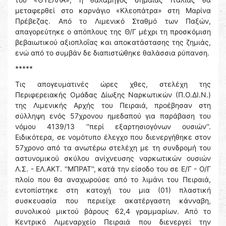
μεταφερθεί στο καρνάγιο «Κλεοπάτρα» στη Μαρίνα
Πρέβεζας. Από το Λιμενικό Σταθμό των Παξών,
απαγορεύτηκε ο απόπλους της Θ/Γ μέχρι τη προσκόμιση
βεβαιωτικού αξιοπλοΐας και αποκατάστασης της ζημιάς,
ενώ από το συμβάν δε διαπιστώθηκε θαλάσσια ρύπανση.
*****
Τις απογευματινές ώρες χθες, στελέχη της
Περιφερειακής Ομάδας Δίωξης Ναρκωτικών (Π.Ο.ΔΙ.Ν.)
της Λιμενικής Αρχής του Πειραιά, προέβησαν στη
σύλληψη ενός 57χρονου ημεδαπού για παράβαση του
νόμου 4139/13 ''περί εξαρτησιογόνων ουσιών''.
Ειδικότερα, σε νομότυπο έλεγχο που διενεργήθηκε στον
57χρονο από τα ανωτέρω στελέχη με τη συνδρομή του
αστυνομικού σκύλου ανίχνευσης ναρκωτικών ουσιών
Λ.Σ. - ΕΛ.ΑΚΤ. ''ΜΠΡΑΤ'', κατά την είσοδο του σε Ε/Γ - Ο/Γ
πλοίο που θα αναχωρούσε από το λιμάνι του Πειραιά,
εντοπίστηκε στη κατοχή του μια (01) πλαστική
συσκευασία που περιείχε ακατέργαστη κάνναβη,
συνολικού μικτού βάρους 62,4 γραμμαρίων. Από το
Κεντρικό Λιμεναρχείο Πειραιά που διενεργεί την