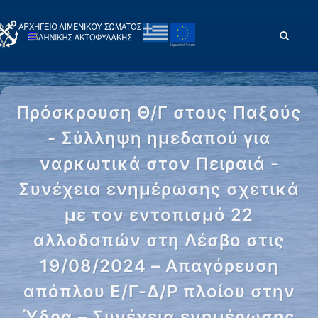
Πρόσκρουση Θ/Γ στους Παξούς
- Σύλληψη ημεδαπού για
ναρκωτικά στον Πειραιά -
Συνέχεια ενημέρωσης σχετικά
με τον εντοπισμό 22
αλλοδαπών στη Λέσβο στις
19/08/2024 – Απαγόρευση
απόπλου Ε/Γ-Δ/Ρ πλοίου στην
Ύδρα – Συνέχεια ενημέρωσης