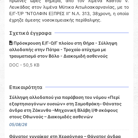
πρωινές ώρες σήμερα, από τον λιμένα Καστού ν.
Λευκάδας στον λιμένα Μύτικα Αιτωλοακαρνανίας, με το
Ε/Γ-Τ/Ρ “ΝΤΟΛΦΙΝ ΕΞΠΡΕΣ ΙΙ” Ν.Λ. 313, 38χρονη, η οποία
έχρηζε άμεσης νοσοκομειακής περίθαλψης.
Σχετικά έγγραφα
Πρόσκρουση Ε/Γ-Ο/Γ πλοίου στη Θήρα - Σύλληψη
αλλοδαπής στην Πάτρα - Τροχαίο ατύχημα με
τραυματισμό στον Βόλο - Διακομιδή ασθενούς
DOC
- 50,5 KB
Επικαιρότητα
Σύλληψη αλλοδαπού για παράβαση του νόμου «Περί
εξαρτησιογόνων ουσιών» στη Σαμοθράκη– Θάνατος
άνδρα στη Ζάκυνθο –Μηχανική Βλάβη Ι/Φ σκάφους
στους Οθωνούς – Διακομιδές ασθενών
05/08/26
Θάνατος γυναίκας στη Χερσόνησο – Θάνατος άνδρα