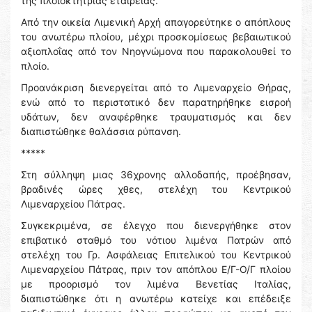
της πλοιοκτήτριας εταιρείας.
Από την οικεία Λιμενική Αρχή απαγορεύτηκε ο απόπλους
του ανωτέρω πλοίου, μέχρι προσκομίσεως βεβαιωτικού
αξιοπλοΐας από τον Νηογνώμονα που παρακολουθεί το
πλοίο.
Προανάκριση διενεργείται από το Λιμεναρχείο Θήρας,
ενώ από το περιστατικό δεν παρατηρήθηκε εισροή
υδάτων, δεν αναφέρθηκε τραυματισμός και δεν
διαπιστώθηκε θαλάσσια ρύπανση.
*****
Στη σύλληψη μιας 36χρονης αλλοδαπής, προέβησαν,
βραδινές ώρες χθες, στελέχη του Κεντρικού
Λιμεναρχείου Πάτρας.
Συγκεκριμένα, σε έλεγχο που διενεργήθηκε στον
επιβατικό σταθμό του νότιου λιμένα Πατρών από
στελέχη του Γρ. Ασφάλειας Επιτελικού του Κεντρικού
Λιμεναρχείου Πάτρας, πριν τον απόπλου Ε/Γ-Ο/Γ πλοίου
με προορισμό τον λιμένα Βενετίας Ιταλίας,
διαπιστώθηκε ότι η ανωτέρω κατείχε και επέδειξε