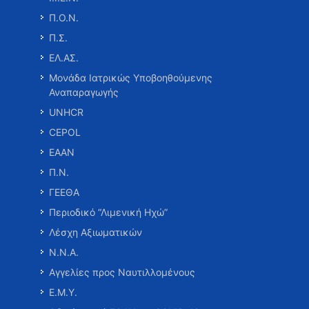
Π.Ο.Ν.
Π.Σ.
ΕΛ.ΑΣ.
Μονάδα Ιατρικώς Υποβοηθούμενης
Αναπαραγωγής
UNHCR
CEPOL
ΕΑΑΝ
Π.Ν.
ΓΕΕΘΑ
Περιοδικό “Λιμενική Ηχώ”
Λέσχη Αξιωματικών
Ν.Ν.Α.
Αγγελίες προς Ναυτιλλομένους
Ε.Μ.Υ.