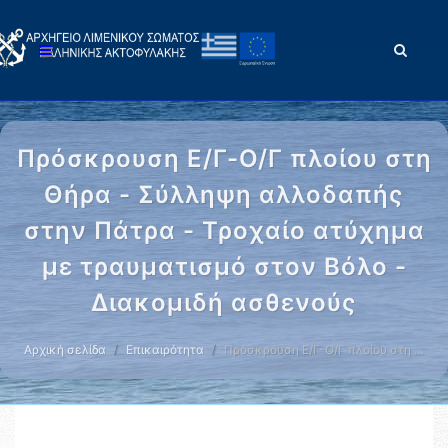
Πρόσκρουση Ε/Γ-Ο/Γ πλοίου στη
Θήρα - Σύλληψη αλλοδαπής
στην Πάτρα - Τροχαίο ατύχημα
με τραυματισμό στον Βόλο -
Διακομιδή ασθενούς
Αρχική σελίδα
Επικαιρότητα
Πρόσκρουση Ε/Γ-Ο/Γ πλοίου στη …