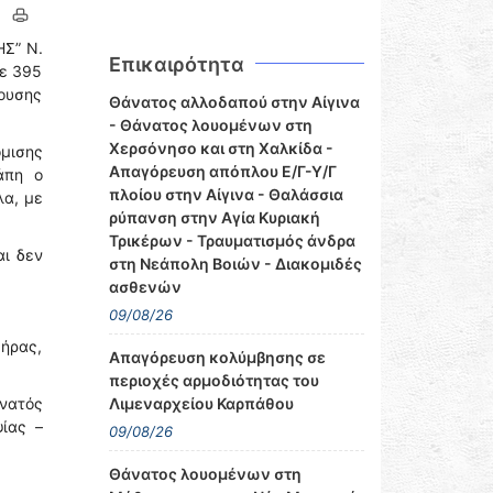
ΗΣ” Ν.
Επικαιρότητα
με 395
ρουσης
Θάνατος αλλοδαπού στην Αίγινα
- Θάνατος λουομένων στη
Χερσόνησο και στη Χαλκίδα -
μισης
Απαγόρευση απόπλου Ε/Γ-Υ/Γ
άπη ο
πλοίου στην Αίγινα - Θαλάσσια
λα, με
ρύπανση στην Αγία Κυριακή
Τρικέρων - Τραυματισμός άνδρα
αι δεν
στη Νεάπολη Βοιών - Διακομιδές
ασθενών
09/08/26
ήρας,
Απαγόρευση κολύμβησης σε
περιοχές αρμοδιότητας του
άνατός
Λιμεναρχείου Καρπάθου
ψίας –
09/08/26
Θάνατος λουομένων στη