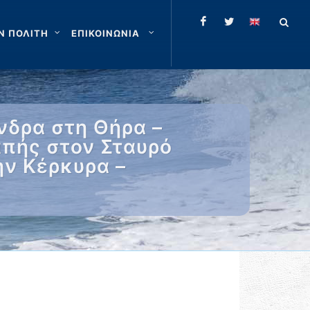
Ν ΠΟΛΙΤΗ
ΕΠΙΚΟΙΝΩΝΙΑ
νδρα στη Θήρα –
απής στον Σταυρό
ην Κέρκυρα –