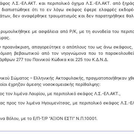
φος Λ.Σ.-ΕΛ.ΑΚΤ. και περιπολικό όχημα Λ.Σ.-ΕΛ.ΑΚΤ. από ξηρά
η, διαπιστώθηκε ότι το εν λόγω σκάφος έφερε ελαφρές εκδορέ
δάτων, δεν αναφέρθηκε τραυματισμός και δεν παρατηρήθηκε θαλ
ρυμουλκήθηκε με ασφάλεια από Ρ/Κ, με τη συνοδεία του περιπ
υρας.
την προανάκριση, απαγορεύτηκε ο απόπλους του ως άνω σκάφους,
όμιση βεβαιωτικού από τον νηογνώμονα που το παρακολουθεί
ρθρων 277 του Ποινικού Κώδικα και 225 του Κ.Δ.Ν.Δ.
νικού Σώματος – Ελληνικής Ακτοφυλακής, πραγματοποιήθηκαν χθ
ποίοι έχρηζαν άμεσης νοσοκομειακής περίθαλψης:
ος τον λιμένα Λαυρίου, με περιπολικό σκάφος Λ.Σ.-ΕΛ.ΑΚΤ.,
ας προς τον λιμένα Ηγουμενίτσας, με περιπολικό σκάφος Λ.Σ.-Ε
να Βόλου, με το Ε/Π-Τ/Ρ “ΑΞΙΟΝ ΕΣΤΙ” Ν.Π.10001.