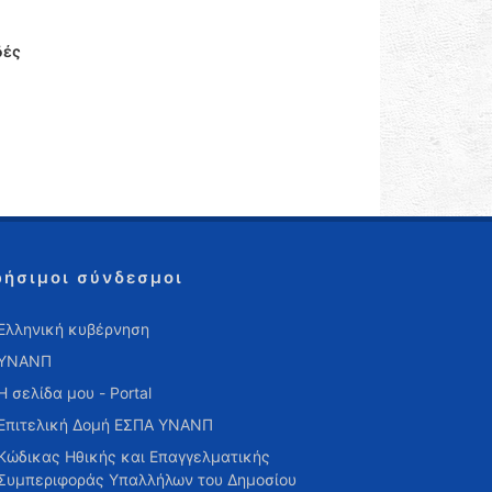
δές
ρήσιμοι σύνδεσμοι
Ελληνική κυβέρνηση
ΥΝΑΝΠ
Η σελίδα μου - Portal
Επιτελική Δομή ΕΣΠΑ ΥΝΑΝΠ
Κώδικας Ηθικής και Επαγγελματικής
Συμπεριφοράς Υπαλλήλων του Δημοσίου