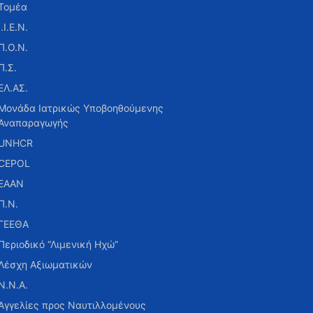
Τομέα
Ι.Ι.Ε.Ν.
Π.Ο.Ν.
Π.Σ.
ΕΛ.ΑΣ.
Μονάδα Ιατρικώς Υποβοηθούμενης
Αναπαραγωγής
UNHCR
CEPOL
ΕΑΑΝ
Π.Ν.
ΓΕΕΘΑ
Περιοδικό “Λιμενική Ηχώ”
Λέσχη Αξιωματικών
Ν.Ν.Α.
Αγγελίες προς Ναυτιλλομένους