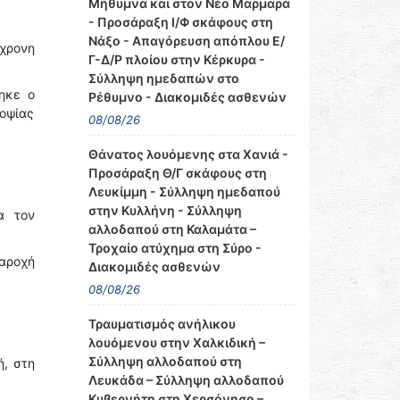
Μήθυμνα και στον Νέο Μαρμαρά
- Προσάραξη Ι/Φ σκάφους στη
Νάξο - Απαγόρευση απόπλου Ε/
9χρονη
Γ-Δ/Ρ πλοίου στην Κέρκυρα -
Σύλληψη ημεδαπών στο
ηκε ο
Ρέθυμνο - Διακομιδές ασθενών
ροψίας
08/08/26
Θάνατος λουόμενης στα Χανιά -
Προσάραξη Θ/Γ σκάφους στη
Λευκίμμη - Σύλληψη ημεδαπού
στην Κυλλήνη - Σύλληψη
α τον
αλλοδαπού στη Καλαμάτα –
Τροχαίο ατύχημα στη Σύρο -
παροχή
Διακομιδές ασθενών
08/08/26
Τραυματισμός ανήλικου
λουόμενου στην Χαλκιδική –
Σύλληψη αλλοδαπού στη
ή, στη
Λευκάδα – Σύλληψη αλλοδαπού
Κυβερνήτη στη Χερσόνησο –