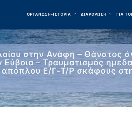
ΟΡΓΑΝΩΣΗ-ΙΣΤΟΡΙΑ
ΔΙΑΡΘΡΩΣΗ
ΓΙΑ ΤΟ
λοίου στην Ανάφη – Θάνατος ά
 Εύβοια – Τραυματισμός ημεδ
 απόπλου Ε/Γ-Τ/Ρ σκάφους στ
υ στην …