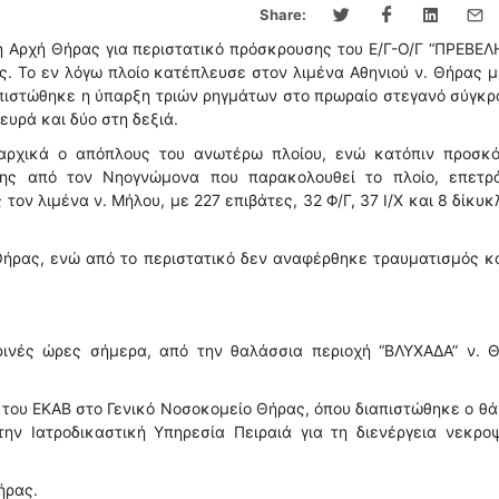
Share:
 Αρχή Θήρας για περιστατικό πρόσκρουσης του Ε/Γ-Ο/Γ “ΠΡΕΒΕΛ
ς. Το εν λόγω πλοίο κατέπλευσε στον λιμένα Αθηνιού ν. Θήρας 
ιαπιστώθηκε η ύπαρξη τριών ρηγμάτων στο πρωραίο στεγανό σύγκ
ευρά και δύο στη δεξιά.
 αρχικά ο απόπλους του ανωτέρω πλοίου, ενώ κατόπιν προσκό
άσης από τον Νηογνώμονα που παρακολουθεί το πλοίο, επετρ
ν λιμένα ν. Μήλου, με 227 επιβάτες, 32 Φ/Γ, 37 Ι/Χ και 8 δίκυκ
Θήρας, ενώ από το περιστατικό δεν αναφέρθηκε τραυματισμός κ
ρινές ώρες σήμερα, από την θαλάσσια περιοχή “ΒΛΥΧΑΔΑ” ν. Θ
ου ΕΚΑΒ στο Γενικό Νοσοκομείο Θήρας, όπου διαπιστώθηκε ο θ
ην Ιατροδικαστική Υπηρεσία Πειραιά για τη διενέργεια νεκρο
ήρας.