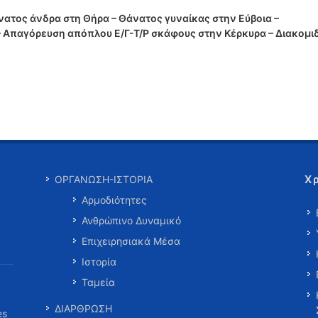
ατος άνδρα στη Θήρα – Θάνατος γυναίκας στην Εύβοια –
– Απαγόρευση απόπλου Ε/Γ-Τ/Ρ σκάφους στην Κέρκυρα – Διακομι
Χ
ΟΡΓΑΝΩΣΗ-ΙΣΤΟΡΙΑ
Αρμοδιότητες
Ανθρώπινο Δυναμικό
Επιχειρησιακά Μέσα
Ιστορία
Ταμεία
ΔΙΑΡΘΡΩΣΗ
es