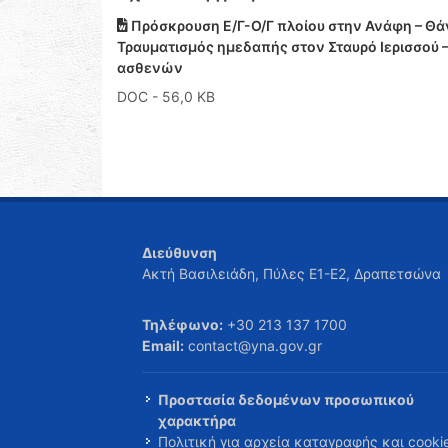
Πρόσκρουση Ε/Γ-Ο/Γ πλοίου στην Ανάφη – Θάν
Τραυματισμός ημεδαπής στον Σταυρό Ιερισσού 
ασθενών
DOC
- 56,0 KB
Διεύθυνση
Ακτή Βασιλειάδη, Πύλες Ε1-Ε2, Δραπετσώνα
Τηλέφωνο:
+30 213 137 1700
Email:
contact@yna.gov.gr
Προστασία δεδομένων προσωπικού
χαρακτήρα
Πολιτική για αρχεία καταγραφής και cooki