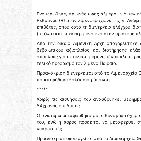
Ενημερώθηκε, πρωινές ώρες σήμερα, η Λιμενική
Ρεθύμνου 06 στον λιμενοβραχίονα της ν. Ανάφη
επιβάτες, όπου κατά τη διενέργεια ελέγχου, δ
(μπάλα) και συγκεκριμένα ένα στην αριστερή πλ
Από την οικεία Λιμενική Αρχή απαγορεύτηκε
βεβαιωτικού αξιοπλοίας και διατήρησης κλ
απόπλους για εκτέλεση μεμονωμένου πλου προς το
τελικό προορισμό τον λιμένα Πειραιά.
Προανάκριση διενεργείται από το Λιμεναρχείο 
παρατηρήθηκε θαλάσσια ρύπανση.
*****
Χωρίς τις αισθήσεις του ανασύρθηκε, μεσημβ
84χρονος ημεδαπός.
Ο ανωτέρω μεταφέρθηκε με ασθενοφόρο όχημα τ
του, ενώ η σορός πρόκειται να μεταφερθεί στ
νεκροτομής.
Προανάκριση διενεργείται από το Λιμεναρχείο Θ