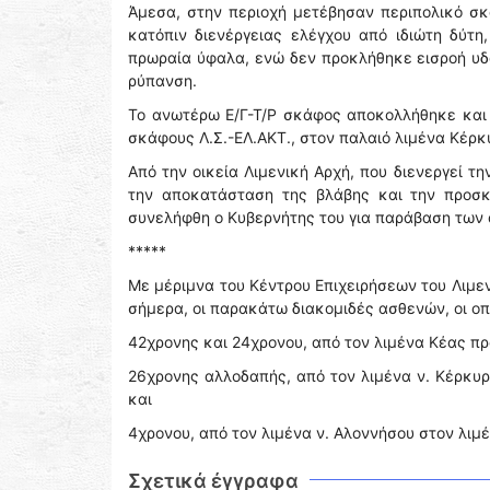
Άμεσα, στην περιοχή μετέβησαν περιπολικό σκά
κατόπιν διενέργειας ελέγχου από ιδιώτη δύτ
πρωραία ύφαλα, ενώ δεν προκλήθηκε εισροή υ
ρύπανση.
Το ανωτέρω Ε/Γ-Τ/Ρ σκάφος αποκολλήθηκε και 
σκάφους Λ.Σ.-ΕΛ.ΑΚΤ., στον παλαιό λιμένα Κέρκ
Από την οικεία Λιμενική Αρχή, που διενεργεί 
την αποκατάσταση της βλάβης και την προσκ
συνελήφθη ο Κυβερνήτης του για παράβαση των ά
*****
Με μέριμνα του Κέντρου Επιχειρήσεων του Λιμε
σήμερα, οι παρακάτω διακομιδές ασθενών, οι ο
42χρονης και 24χρονου, από τον λιμένα Κέας πρ
26χρονης αλλοδαπής, από τον λιμένα ν. Κέρκυρ
και
4χρονου, από τον λιμένα ν. Αλοννήσου στον λιμέ
Σχετικά έγγραφα