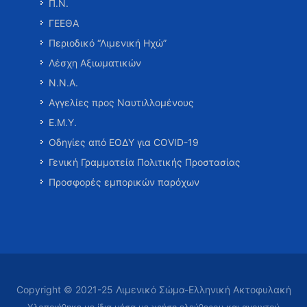
Π.Ν.
ΓΕΕΘΑ
Περιοδικό “Λιμενική Ηχώ”
Λέσχη Αξιωματικών
Ν.Ν.Α.
Αγγελίες προς Ναυτιλλομένους
Ε.Μ.Υ.
Οδηγίες από ΕΟΔΥ για COVID-19
Γενική Γραμματεία Πολιτικής Προστασίας
Προσφορές εμπορικών παρόχων
Copyright © 2021-25 Λιμενικό Σώμα-Ελληνική Ακτοφυλακή