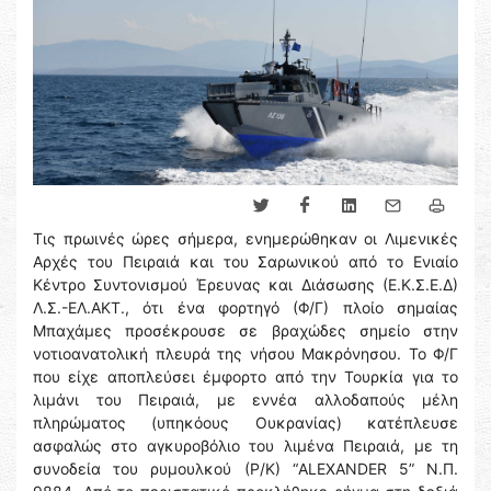
Τις πρωινές ώρες σήμερα, ενημερώθηκαν οι Λιμενικές
Αρχές του Πειραιά και του Σαρωνικού από το Ενιαίο
Κέντρο Συντονισμού Έρευνας και Διάσωσης (Ε.Κ.Σ.Ε.Δ)
Λ.Σ.-ΕΛ.ΑΚΤ., ότι ένα φορτηγό (Φ/Γ) πλοίο σημαίας
Μπαχάμες προσέκρουσε σε βραχώδες σημείο στην
νοτιοανατολική πλευρά της νήσου Μακρόνησου. Το Φ/Γ
που είχε αποπλεύσει έμφορτο από την Τουρκία για το
λιμάνι του Πειραιά, με εννέα αλλοδαπούς μέλη
πληρώματος (υπηκόους Ουκρανίας) κατέπλευσε
ασφαλώς στο αγκυροβόλιο του λιμένα Πειραιά, με τη
συνοδεία του ρυμουλκού (Ρ/Κ) “ALEXANDER 5” Ν.Π.