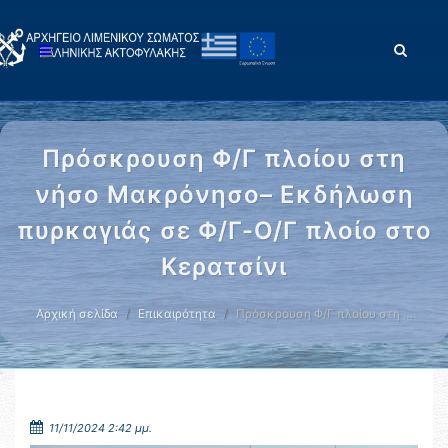
Πρόσκρουση Φ/Γ πλοίου στη
νήσο Μακρόνησο– Εκδήλωση
πυρκαγιάς σε Φ/Γ-Ο/Γ πλοίο στο
Κερατσίνι
Αρχική σελίδα
Επικαιρότητα
Πρόσκρουση Φ/Γ πλοίου στη …
11/11/2024 2:42 μμ.