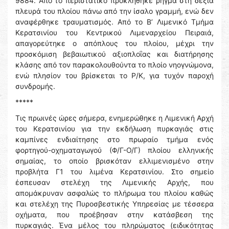
9884. Από το περιστατικό προκλήθηκε ρήγμα στη δεξιά
πλευρά του πλοίου πάνω από την ίσαλο γραμμή, ενώ δεν
αναφέρθηκε τραυματισμός. Από το Β’ Λιμενικό Τμήμα
Κερατσινίου του Κεντρικού Λιμεναρχείου Πειραιά,
απαγορεύτηκε ο απόπλους του πλοίου, μέχρι την
προσκόμιση βεβαιωτικού αξιοπλοΐας και διατήρησης
κλάσης από τον παρακολουθούντα το πλοίο νηογνώμονα,
ενώ πλησίον του βρίσκεται το Ρ/Κ, για τυχόν παροχή
συνδρομής.
*****
Τις πρωινές ώρες σήμερα, ενημερώθηκε η Λιμενική Αρχή
του Κερατσινίου για την εκδήλωση πυρκαγιάς στις
καμπίνες ενδιαίτησης στο πρωραίο τμήμα ενός
φορτηγού-οχηματαγωγού (Φ/Γ-Ο/Γ) πλοίου ελληνικής
σημαίας, το οποίο βρισκόταν ελλιμενισμένο στην
προβλήτα Γ1 του λιμένα Κερατσινίου. Στο σημείο
έσπευσαν στελέχη της Λιμενικής Αρχής, που
απομάκρυναν ασφαλώς το πλήρωμα του πλοίου καθώς
και στελέχη της Πυροσβεστικής Υπηρεσίας με τέσσερα
οχήματα, που προέβησαν στην κατάσβεση της
πυρκαγιάς. Ένα μέλος του πληρώματος (ειδικότητας