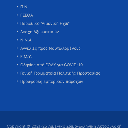
Π.Ν.
ΓΕΕΘΑ
Περιοδικό “Λιμενική Ηχώ”
Λέσχη Αξιωματικών
Ν.Ν.Α.
Αγγελίες προς Ναυτιλλομένους
Ε.Μ.Υ.
Οδηγίες από ΕΟΔΥ για COVID-19
Γενική Γραμματεία Πολιτικής Προστασίας
Προσφορές εμπορικών παρόχων
Copyright © 2021-25 Λιμενικό Σώμα-Ελληνική Ακτοφυλακή