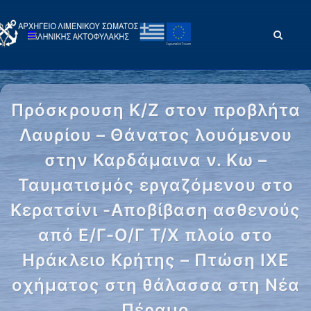
Πρόσκρουση Κ/Ζ στον προβλήτα
Λαυρίου – Θάνατος λουόμενου
στην Καρδάμαινα ν. Κω –
Ταυματισμός εργαζόμενου στο
Κερατσίνι -Αποβίβαση ασθενούς
από Ε/Γ-Ο/Γ Τ/Χ πλοίο στο
Ηράκλειο Κρήτης – Πτώση ΙΧΕ
οχήματος στη θάλασσα στη Νέα
Πέραμο