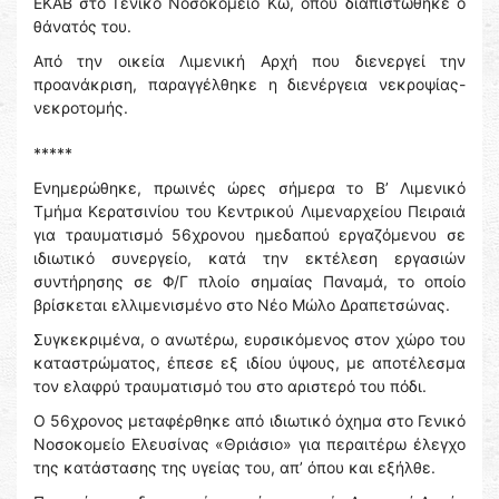
ΕΚΑΒ στο Γενικό Νοσοκομείο Κω, όπου διαπιστώθηκε ο
θάνατός του.
Από την οικεία Λιμενική Αρχή που διενεργεί την
προανάκριση, παραγγέλθηκε η διενέργεια νεκροψίας-
νεκροτομής.
*****
Ενημερώθηκε, πρωινές ώρες σήμερα το Β’ Λιμενικό
Τμήμα Κερατσινίου του Κεντρικού Λιμεναρχείου Πειραιά
για τραυματισμό 56χρονου ημεδαπού εργαζόμενου σε
ιδιωτικό συνεργείο, κατά την εκτέλεση εργασιών
συντήρησης σε Φ/Γ πλοίο σημαίας Παναμά, το οποίο
βρίσκεται ελλιμενισμένο στο Νέο Μώλο Δραπετσώνας.
Συγκεκριμένα, ο ανωτέρω, ευρσικόμενος στον χώρο του
καταστρώματος, έπεσε εξ ιδίου ύψους, με αποτέλεσμα
τον ελαφρύ τραυματισμό του στο αριστερό του πόδι.
Ο 56χρονος μεταφέρθηκε από ιδιωτικό όχημα στο Γενικό
Νοσοκομείο Ελευσίνας «Θριάσιο» για περαιτέρω έλεγχο
της κατάστασης της υγείας του, απ’ όπου και εξήλθε.