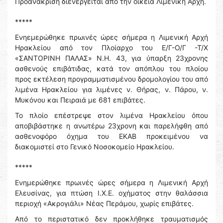
Προανάκριση διενεργείται από την οικεία Λιμενική Αρχή.
*****
Ενηεμερώθηκε πρωινές ώρες σήμερα η Λιμενική Αρχή
Ηρακλείου από τον Πλοίαρχο του Ε/Γ-Ο/Γ -Τ/Χ
«ΣΑΝΤΟΡΙΝΗ ΠΑΛΑΣ» Ν.Η. 43, για ύπαρξη 23χρονης
ασθενούς επιβάτιδας, κατά τον απόπλου του πλοίου
προς εκτέλεση προγραμματισμένου δρομολογίου του από
λιμένα Ηρακλείου για λιμένες ν. Θήρας, ν. Πάρου, ν.
Μυκόνου και Πειραιά με 681 επιβάτες.
Το πλοίο επέστρεψε στον λιμένα Ηρακλείου όπου
αποβιβάστηκε η ανωτέρω 23χρονη και παρελήφθη από
ασθενοφόρο όχημα του ΕΚΑΒ προκειμένου να
διακομιστεί στο Γενικό Νοσοκομείο Ηρακλείου.
*****
Ενημερώθηκε πρωινές ώρες σήμερα η Λιμενική Αρχή
Ελευσίνας, για πτώση Ι.Χ.Ε. οχήματος στην θαλάσσια
περιοχή «Ακρογιάλι» Νέας Περάμου, χωρίς επιβάτες.
Από το περιστατικό δεν προκλήθηκε τραυματισμός