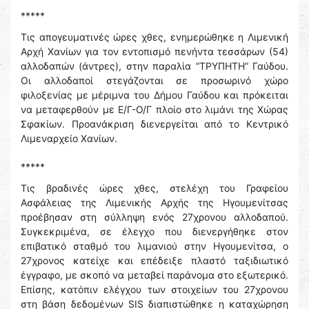
*****
Τις απογευματινές ώρες χθες, ενημερώθηκε η Λιμενική
Αρχή Χανίων για τον εντοπισμό πενήντα τεσσάρων (54)
αλλοδαπών (άντρες), στην παραλία “ΤΡΥΠΗΤΗ” Γαύδου.
Οι αλλοδαποί στεγάζονται σε προσωρινό χώρο
φιλοξενίας με μέριμνα του Δήμου Γαύδου και πρόκειται
να μεταφερθούν με Ε/Γ-Ο/Γ πλοίο στο λιμάνι της Χώρας
Σφακίων. Προανάκριση διενεργείται από το Κεντρικό
Λιμεναρχείο Χανίων.
*****
Τις βραδινές ώρες χθες, στελέχη του Γραφείου
Ασφάλειας της Λιμενικής Αρχής της Ηγουμενίτσας
προέβησαν στη σύλληψη ενός 27χρονου αλλοδαπού.
Συγκεκριμένα, σε έλεγχο που διενεργήθηκε στον
επιβατικό σταθμό του λιμανιού στην Ηγουμενίτσα, ο
27χρονος κατείχε και επέδειξε πλαστό ταξιδιωτικό
έγγραφο, με σκοπό να μεταβεί παράνομα στο εξωτερικό.
Επίσης, κατόπιν ελέγχου των στοιχείων του 27χρονου
στη βάση δεδομένων SIS διαπιστώθηκε η καταχώρηση