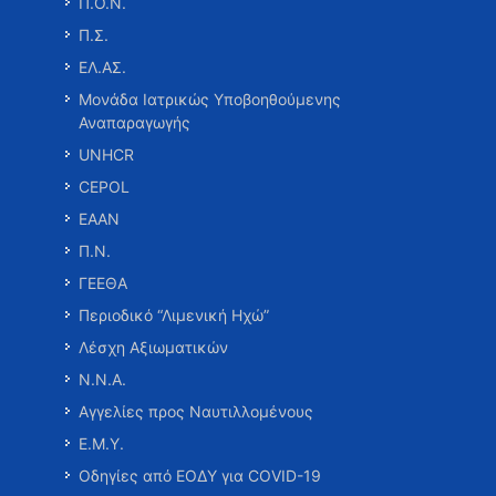
Π.Ο.Ν.
Π.Σ.
ΕΛ.ΑΣ.
Μονάδα Ιατρικώς Υποβοηθούμενης
Αναπαραγωγής
UNHCR
CEPOL
ΕΑΑΝ
Π.Ν.
ΓΕΕΘΑ
Περιοδικό “Λιμενική Ηχώ”
Λέσχη Αξιωματικών
Ν.Ν.Α.
Αγγελίες προς Ναυτιλλομένους
Ε.Μ.Υ.
Οδηγίες από ΕΟΔΥ για COVID-19