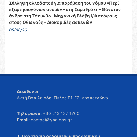
Σύλληψη αλλοδαπού για παράβαση του νόμου «Περί
εξαρτησιογόνων ουσιών» στη Σαμοθράκη– Θάνατος
άνδρα στη Ζάκυνθο –Μηχανική Βλάβη Ι/Φ σκάφους
στους Οθωνούς – Διακομιδές ασθενών
05/08/26
Διεύθυνση
Ακτή Βασιλειάδη, Πύλες Ε1-Ε2, Δραπετσώνα
Τηλέφωνο:
+30 213 137 1700
Email:
contact@yna.gov.gr
Προστασία δεδομένων προσωπικού