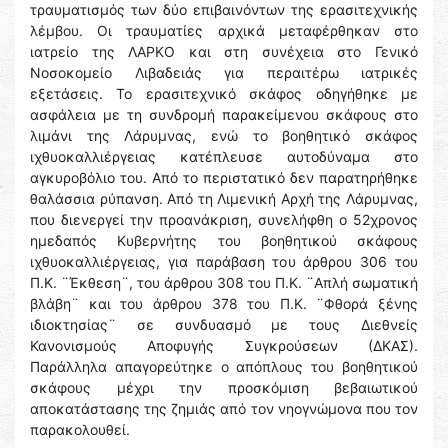
τραυματισμός των δύο επιβαινόντων της ερασιτεχνικής
λέμβου. Οι τραυματίες αρχικά μεταφέρθηκαν στο
ιατρείο της ΛΑΡΚΟ και στη συνέχεια στο Γενικό
Νοσοκομείο Λιβαδειάς για περαιτέρω ιατρικές
εξετάσεις. Το ερασιτεχνικό σκάφος οδηγήθηκε με
ασφάλεια με τη συνδρομή παρακείμενου σκάφους στο
λιμάνι της Λάρυμνας, ενώ το βοηθητικό σκάφος
ιχθυοκαλλιέργειας κατέπλευσε αυτοδύναμα στο
αγκυροβόλιο του. Από το περιστατικό δεν παρατηρήθηκε
θαλάσσια ρύπανση. Από τη Λιμενική Αρχή της Λάρυμνας,
που διενεργεί την προανάκριση, συνελήφθη ο 52χρονος
ημεδαπός Κυβερνήτης του βοηθητικού σκάφους
ιχθυοκαλλιέργειας, για παράβαση του άρθρου 306 του
Π.Κ. ¨Έκθεση¨, του άρθρου 308 του Π.Κ. ¨Απλή σωματική
βλάβη¨ και του άρθρου 378 του Π.Κ. ¨Φθορά ξένης
ιδιοκτησίας¨ σε συνδυασμό με τους Διεθνείς
Κανονισμούς Αποφυγής Συγκρούσεων (ΔΚΑΣ).
Παράλληλα απαγορεύτηκε ο απόπλους του βοηθητικού
σκάφους μέχρι την προσκόμιση βεβαιωτικού
αποκατάστασης της ζημιάς από τον νηογνώμονα που τον
παρακολουθεί.