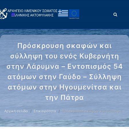
Πρόσκρουση σκαφών και
σύλληψη του ενός Κυβερνήτη
στην Λάρυμνα – Εντοπισμός 54
ατόμων στην Γαύδο – Σύλληψη
ατόμων στην Ηγουμενίτσα και
την Πάτρα
Αρχική σελίδα
Επικαιρότητα
Πρόσκρουση σκαφών και σύλληψη …