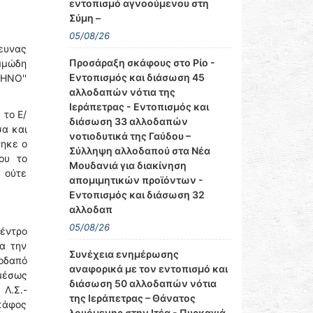
εντοπισμό αγνοούμενου στη
Σύμη –
05/08/26
ρευνας
Προσάραξη σκάφους στο Ρίο -
αμμώδη
Εντοπισμός και διάσωση 45
ΚΗΝΟ''
αλλοδαπών νότια της
Ιεράπετρας - Εντοπισμός και
 το Ε/
διάσωση 33 αλλοδαπών
σα και
νοτιοδυτικά της Γαύδου –
τηκε ο
Σύλληψη αλλοδαπού στα Νέα
ου το
Μουδανιά για διακίνηση
 ούτε
απομιμητικών προϊόντων -
Εντοπισμός και διάσωση 32
αλλοδαπ
05/08/26
Κέντρο
ια την
Συνέχεια ενημέρωσης
οδαπό
αναφορικά με τον εντοπισμό και
μέσως
διάσωση 50 αλλοδαπών νότια
 Λ.Σ.-
της Ιεράπετρας – Θάνατος
σκάφος
λουόμενης στην Ιτέα - Πυρκαγιά