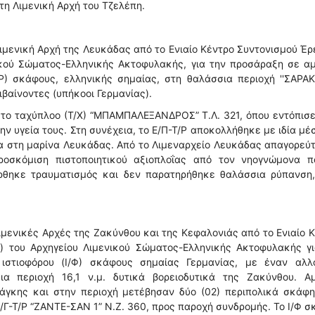
τη Λιμενική Αρχή του Τζελέπη.
ιμενική Αρχή της Λευκάδας από το Ενιαίο Κέντρο Συντονισμού Έ
ενικού Σώματος-Ελληνικής Ακτοφυλακής, για την προσάραξη σε 
/Ρ) σκάφους, ελληνικής σημαίας, στη θαλάσσια περιοχή ''ΣΑΡΑ
βαίνοντες (υπήκοοι Γερμανίας).
το ταχύπλοο (Τ/Χ) “ΜΠΑΜΠΑΛΕΞΑΝΔΡΟΣ” Τ.Λ. 321, όπου εντόπισε
ν υγεία τους. Στη συνέχεια, το Ε/Π-Τ/Ρ αποκολλήθηκε με ιδία μέ
α στη μαρίνα Λευκάδας. Από το Λιμεναρχείο Λευκάδας απαγορεύ
ροσκόμιση πιστοποιητικού αξιοπλοΐας από τον νηογνώμονα π
ρθηκε τραυματισμός και δεν παρατηρήθηκε θαλάσσια ρύπανση,
ιμενικές Αρχές της Ζακύνθου και της Κεφαλονιάς από το Ενιαίο 
.) του Αρχηγείου Λιμενικού Σώματος-Ελληνικής Ακτοφυλακής γ
 ιστιοφόρου (Ι/Φ) σκάφους σημαίας Γερμανίας, με έναν αλλ
ια περιοχή 16,1 ν.μ. δυτικά βορειοδυτικά της Ζακύνθου. Α
άγκης και στην περιοχή μετέβησαν δύο (02) περιπολικά σκάφη
Ε/Γ-Τ/Ρ “ΖΑΝΤΕ-ΣΑΝ 1” Ν.Ζ. 360, προς παροχή συνδρομής. Το Ι/Φ 