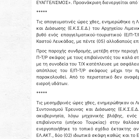
ΕΥΑΓΓΕΛΙΣΜΟΣ». Προανάκριση διενεργείται από 
*****
Τις απογευματινές ώρες χθες, ενημερώθηκε η Λ
και Διάσωσης (Ε.Κ.Σ.Ε.Δ.) του Αρχηγείου Λιμ
βυθό ενός επαγγελματικού-τουριστικού (Ε/Π-Τ
Καστού Λευκάδας, με πέντε (05) αλλοδαπούς επι
Προς παροχής συνδρομής, μετέβη στην περιοχή 
Π-Τ/Ρ σκάφος με τους επιβαίνοντές του καλά στη
με τη συνοδεία του Τ/Χ κατέπλευσε με ασφάλει
απόπλους του Ε/Π-Τ/Ρ σκάφους μέχρι την π
παρακολουθεί. Από το περιστατικό δεν αναφέ
εισροή υδάτων.
*****
Τις μεσημβρινές ώρες χθες, ενημερώθηκαν οι Λ
Συντονισμού Έρευνας και Διάσωσης (Ε.Κ.Σ.Ε.Δ
ακυβερνησία, λόγω μηχανικής βλάβης, ενός
επιβαίνοντα (υπήκοο Τουρκίας) στην θαλάσσ
ενεργοποιήθηκε το τοπικό σχέδιο έκτακτης αν
ΕΛ.ΑΚΤ., δύο (02) ιδιωτικά σκάφη καθώς και το 