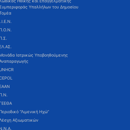
Κώδικας Ηθικής και Επαγγελματικής
Συμπεριφοράς Υπαλλήλων του Δημοσίου
Τομέα
Ι.Ι.Ε.Ν.
Π.Ο.Ν.
Π.Σ.
ΕΛ.ΑΣ.
Μονάδα Ιατρικώς Υποβοηθούμενης
Αναπαραγωγής
UNHCR
CEPOL
ΕΑΑΝ
Π.Ν.
ΓΕΕΘΑ
Περιοδικό “Λιμενική Ηχώ”
Λέσχη Αξιωματικών
Ν.Ν.Α.