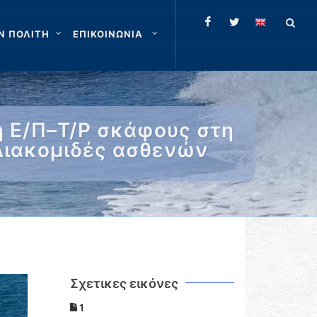
Ν ΠΟΛΙΤΗ
ΕΠΙΚΟΙΝΩΝΙΑ
η Ε/Π–Τ/Ρ σκάφους στη
Διακομιδές ασθενών
Σχετικες εικόνες
1