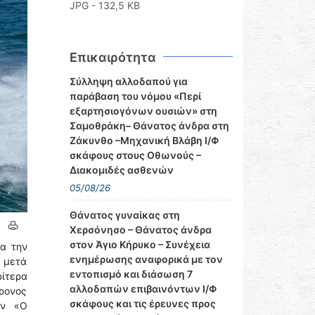
JPG - 132,5 KB
Επικαιρότητα
Σύλληψη αλλοδαπού για
παράβαση του νόμου «Περί
εξαρτησιογόνων ουσιών» στη
Σαμοθράκη– Θάνατος άνδρα στη
Ζάκυνθο –Μηχανική Βλάβη Ι/Φ
σκάφους στους Οθωνούς –
Διακομιδές ασθενών
05/08/26
Θάνατος γυναίκας στη
Χερσόνησο – Θάνατος άνδρα
στον Άγιο Κήρυκο – Συνέχεια
ια την
ενημέρωσης αναφορικά με τον
, μετά
εντοπισμό και διάσωση 7
ρίτερα
αλλοδαπών επιβαινόντων Ι/Φ
χρονος
σκάφους και τις έρευνες προς
ών «Ο