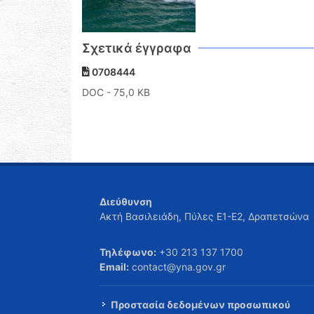
Σχετικά έγγραφα
0708444
DOC
- 75,0 KB
Διεύθυνση
Ακτή Βασιλειάδη, Πύλες Ε1-Ε2, Δραπετσώνα
Τηλέφωνο:
+30 213 137 1700
Email:
contact@yna.gov.gr
Προστασία δεδομένων προσωπικού