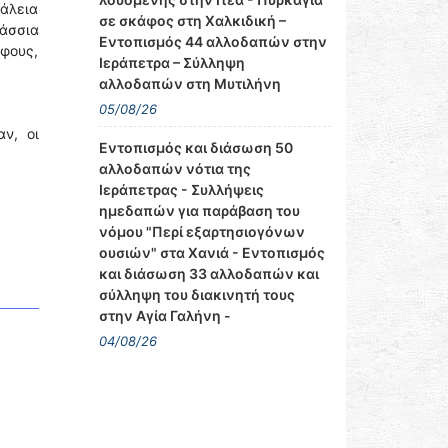
φάλεια
σε σκάφος στη Χαλκιδική –
άσσια
Εντοπισμός 44 αλλοδαπών στην
φους,
Ιεράπετρα – Σύλληψη
αλλοδαπών στη Μυτιλήνη
05/08/26
ν, οι
Εντοπισμός και διάσωση 50
αλλοδαπών νότια της
Ιεράπετρας - Συλλήψεις
ημεδαπών για παράβαση του
νόμου "Περί εξαρτησιογόνων
ουσιών" στα Χανιά - Εντοπισμός
και διάσωση 33 αλλοδαπών και
σύλληψη του διακινητή τους
στην Αγία Γαλήνη -
04/08/26