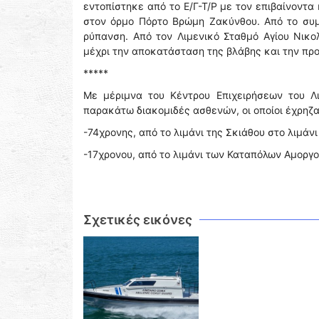
εντοπίστηκε από το Ε/Γ-Τ/Ρ με τον επιβαίνοντ
στον όρμο Πόρτο Βρώμη Ζακύνθου. Από το συ
ρύπανση. Από τον Λιμενικό Σταθμό Αγίου Νικ
μέχρι την αποκατάσταση της βλάβης και την πρ
*****
Με μέριμνα του Κέντρου Επιχειρήσεων του Λ
παρακάτω διακομιδές ασθενών, οι οποίοι έχρηζ
-74χρονης, από το λιμάνι της Σκιάθου στο λιμάν
-17χρονου, από το λιμάνι των Καταπόλων Αμοργο
Σχετικές εικόνες