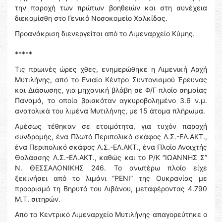
την παροχή των πρώτων βοηθειών και στη συνέχεια
διεκομίσθη στο Γενικό Νοσοκομείο Χαλκίδας.
Προανάκριση διενεργείται από το Λιμεναρχείο Κύμης.
*****
Τις πρωινές ώρες χθες, ενημερώθηκε η Λιμενική Αρχή
Μυτιλήνης, από το Ενιαίο Κέντρο Συντονισμού Έρευνας
και Διάσωσης, για μηχανική βλάβη σε Φ/Γ πλοίο σημαίας
Παναμά, το οποίο βρισκόταν αγκυροβολημένο 3.6 ν.μ.
ανατολικά του λιμένα Μυτιλήνης, με 15 άτομα πλήρωμα.
Αμέσως τέθηκαν σε ετοιμότητα, για τυχόν παροχή
συνδρομής, ένα Πλωτό Περιπολικό σκάφος Λ.Σ.-ΕΛ.ΑΚΤ.,
ένα Περιπολικό σκάφος Λ.Σ.-ΕΛ.ΑΚΤ., ένα Πλοίο Ανοιχτής
Θαλάσσης Λ.Σ.-ΕΛ.ΑΚΤ., καθώς και το Ρ/Κ “ΙΩΑΝΝΗΣ Σ”
Ν. ΘΕΣΣΑΛΟΝΙΚΗΣ 246. Το ανωτέρω πλοίο είχε
ξεκινήσει από το λιμάνι “ΡΕΝΙ” της Ουκρανίας με
προορισμό τη Βηρυτό του Λιβάνου, μεταφέροντας 4.790
Μ.Τ. σιτηρών.
Από το Κεντρικό Λιμεναρχείο Μυτιλήνης απαγορεύτηκε ο