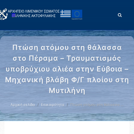
Πτώση ατόμου στη θάλασσα
στο Πέραμα – Τραυματισμός
υποβρύχιου αλιέα στην Εύβοια –
Μηχανική βλάβη Φ/Γ πλοίου στη
Μυτιλήνη
Αρχική σελίδα
Επικαιρότητα
Πτώση ατόμου στη θάλασσα …