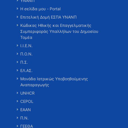
ΥΝΑΝΠ
Η σελίδα μου - Portal
Επιτελική Δομή ΕΣΠΑ ΥΝΑΝΠ
Κώδικας Ηθικής και Επαγγελματικής
Συμπεριφοράς Υπαλλήλων του Δημοσίου
Τομέα
Ι.Ι.Ε.Ν.
Π.Ο.Ν.
Π.Σ.
ΕΛ.ΑΣ.
Μονάδα Ιατρικώς Υποβοηθούμενης
Αναπαραγωγής
UNHCR
CEPOL
ΕΑΑΝ
Π.Ν.
ΓΕΕΘΑ