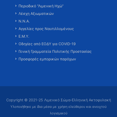
Περιοδικό “Λιμενική Ηχώ”
Λέσχη Αξιωματικών
Ν.Ν.Α.
Αγγελίες προς Ναυτιλλομένους
Ε.Μ.Υ.
Οδηγίες από ΕΟΔΥ για COVID-19
Γενική Γραμματεία Πολιτικής Προστασίας
Προσφορές εμπορικών παρόχων
Copyright © 2021-25 Λιμενικό Σώμα-Ελληνική Ακτοφυλακή
Υλοποιήθηκε με ίδια μέσα με χρήση ελεύθερου και ανοιχτού
λογισμικού