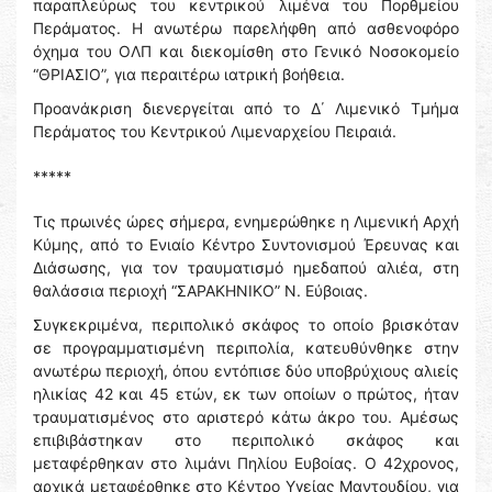
παραπλεύρως του κεντρικού λιμένα του Πορθμείου
Περάματος. Η ανωτέρω παρελήφθη από ασθενοφόρο
όχημα του ΟΛΠ και διεκομίσθη στο Γενικό Νοσοκομείο
“ΘΡΙΑΣΙΟ”, για περαιτέρω ιατρική βοήθεια.
Προανάκριση διενεργείται από το Δ΄ Λιμενικό Τμήμα
Περάματος του Κεντρικού Λιμεναρχείου Πειραιά.
*****
Τις πρωινές ώρες σήμερα, ενημερώθηκε η Λιμενική Αρχή
Κύμης, από το Ενιαίο Κέντρο Συντονισμού Έρευνας και
Διάσωσης, για τον τραυματισμό ημεδαπού αλιέα, στη
θαλάσσια περιοχή “ΣΑΡΑΚΗΝΙΚΟ” Ν. Εύβοιας.
Συγκεκριμένα, περιπολικό σκάφος το οποίο βρισκόταν
σε προγραμματισμένη περιπολία, κατευθύνθηκε στην
ανωτέρω περιοχή, όπου εντόπισε δύο υποβρύχιους αλιείς
ηλικίας 42 και 45 ετών, εκ των οποίων ο πρώτος, ήταν
τραυματισμένος στο αριστερό κάτω άκρο του. Αμέσως
επιβιβάστηκαν στο περιπολικό σκάφος και
μεταφέρθηκαν στο λιμάνι Πηλίου Ευβοίας. Ο 42χρονος,
αρχικά μεταφέρθηκε στο Κέντρο Υγείας Μαντουδίου, για