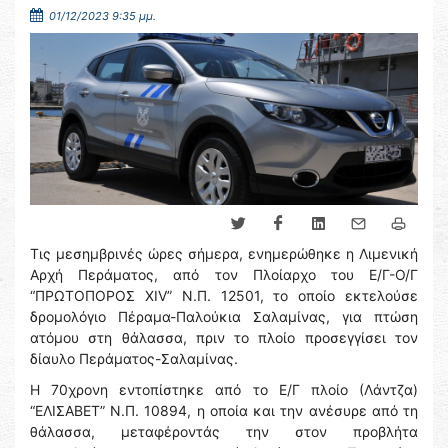
01/12/2023 9:35 μμ.
Τις μεσημβρινές ώρες σήμερα, ενημερώθηκε η Λιμενική
Αρχή Περάματος, από τον Πλοίαρχο του Ε/Γ-Ο/Γ
“ΠΡΩΤΟΠΟΡΟΣ XIV” Ν.Π. 12501, το οποίο εκτελούσε
δρομολόγιο Πέραμα-Παλούκια Σαλαμίνας, για πτώση
ατόμου στη θάλασσα, πριν το πλοίο προσεγγίσει τον
δίαυλο Περάματος-Σαλαμίνας.
Η 70χρονη εντοπίστηκε από το Ε/Γ πλοίο (Λάντζα)
“ΕΛΙΣΑΒΕΤ” Ν.Π. 10894, η οποία και την ανέσυρε από τη
θάλασσα, μεταφέροντάς την στον προβλήτα