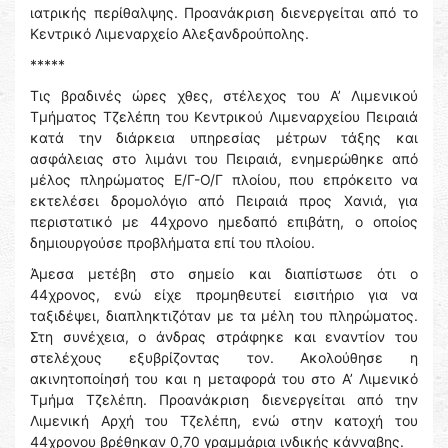
ιατρικής περίθαλψης. Προανάκριση διενεργείται από το
Κεντρικό Λιμεναρχείο Αλεξανδρούπολης.
*****
Τις βραδινές ώρες χθες, στέλεχος του Α’ Λιμενικού
Τμήματος Τζελέπη του Κεντρικού Λιμεναρχείου Πειραιά
κατά την διάρκεια υπηρεσίας μέτρων τάξης και
ασφάλειας στο λιμάνι του Πειραιά, ενημερώθηκε από
μέλος πληρώματος Ε/Γ-Ο/Γ πλοίου, που επρόκειτο να
εκτελέσει δρομολόγιο από Πειραιά προς Χανιά, για
περιστατικό με 44χρονο ημεδαπό επιβάτη, ο οποίος
δημιουργούσε προβλήματα επί του πλοίου.
Άμεσα μετέβη στο σημείο και διαπίστωσε ότι ο
44χρονος, ενώ είχε προμηθευτεί εισιτήριο για να
ταξιδέψει, διαπληκτιζόταν με τα μέλη του πληρώματος.
Στη συνέχεια, ο άνδρας στράφηκε και εναντίον του
στελέχους εξυβρίζοντας τον. Ακολούθησε η
ακινητοποίησή του και η μεταφορά του στο Α’ Λιμενικό
Τμήμα Τζελέπη. Προανάκριση διενεργείται από την
Λιμενική Αρχή του Τζελέπη, ενώ στην κατοχή του
44χρονου βρέθηκαν 0,70 γραμμάρια ινδικής κάνναβης.