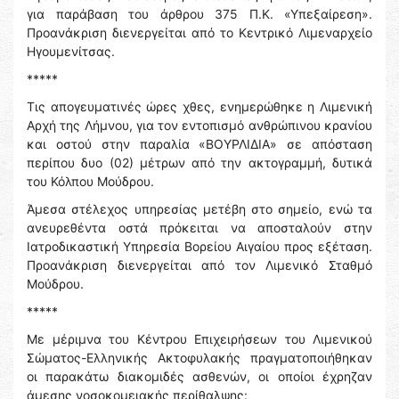
για παράβαση του άρθρου 375 Π.Κ. «Υπεξαίρεση».
Προανάκριση διενεργείται από το Κεντρικό Λιμεναρχείο
Ηγουμενίτσας.
*****
Τις απογευματινές ώρες χθες, ενημερώθηκε η Λιμενική
Αρχή της Λήμνου, για τον εντοπισμό ανθρώπινου κρανίου
και οστού στην παραλία «ΒΟΥΡΛΙΔΙΑ» σε απόσταση
περίπου δυο (02) μέτρων από την ακτογραμμή, δυτικά
του Κόλπου Μούδρου.
Άμεσα στέλεχος υπηρεσίας μετέβη στο σημείο, ενώ τα
ανευρεθέντα οστά πρόκειται να αποσταλούν στην
Ιατροδικαστική Υπηρεσία Βορείου Αιγαίου προς εξέταση.
Προανάκριση διενεργείται από τον Λιμενικό Σταθμό
Μούδρου.
*****
Με μέριμνα του Κέντρου Επιχειρήσεων του Λιμενικού
Σώματος-Ελληνικής Ακτοφυλακής πραγματοποιήθηκαν
οι παρακάτω διακομιδές ασθενών, οι οποίοι έχρηζαν
άμεσης νοσοκομειακής περίθαλψης: