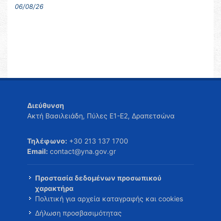
06/08/26
Διεύθυνση
Ακτή Βασιλειάδη, Πύλες Ε1-Ε2, Δραπετσώνα
Τηλέφωνο:
+30 213 137 1700
Email:
contact@yna.gov.gr
Προστασία δεδομένων προσωπικού
χαρακτήρα
Πολιτική για αρχεία καταγραφής και cookies
Δήλωση προσβασιμότητας