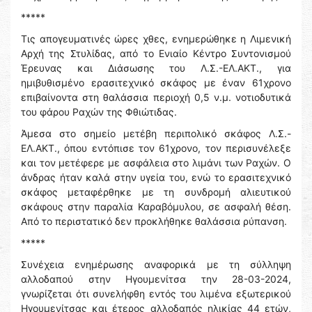
*****
Τις απογευματινές ώρες χθες, ενημερώθηκε η Λιμενική
Αρχή της Στυλίδας, από το Ενιαίο Κέντρο Συντονισμού
Έρευνας και Διάσωσης του Λ.Σ.-ΕΛ.ΑΚΤ., για
ημιβυθισμένο ερασιτεχνικό σκάφος με έναν 61χρονο
επιβαίνοντα στη θαλάσσια περιοχή 0,5 ν.μ. νοτιοδυτικά
του φάρου Ραχών της Φθιώτιδας.
Άμεσα στο σημείο μετέβη περιπολικό σκάφος Λ.Σ.-
ΕΛ.ΑΚΤ., όπου εντόπισε τον 61χρονο, τον περισυνέλεξε
και τον μετέφερε με ασφάλεια στο λιμάνι των Ραχών. Ο
άνδρας ήταν καλά στην υγεία του, ενώ το ερασιτεχνικό
σκάφος μεταφέρθηκε με τη συνδρομή αλιευτικού
σκάφους στην παραλία Καραβόμυλου, σε ασφαλή θέση.
Από το περιστατικό δεν προκλήθηκε θαλάσσια ρύπανση.
*****
Συνέχεια ενημέρωσης αναφορικά με τη σύλληψη
αλλοδαπού στην Ηγουμενίτσα την 28-03-2024,
γνωρίζεται ότι συνελήφθη εντός του λιμένα εξωτερικού
Ηγουμενίτσας και έτερος αλλοδαπός ηλικίας 44 ετών,