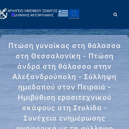
Πτώση γυναίκας στη θάλασσα
στη Θεσσαλονίκη - Πτώση
άνδρα στη θάλασσα στην
Αλεξανδρούπολη - Σύλληψη
ημεδαπού στον Πειραιά -
Ημιβύθιση ερασιτεχνικού
σκάφους στη Στυλίδα -
Συνέχεια ενημέρωσης
αναφορικά με τη σύλληψη