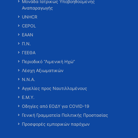
Μονάδα Ιατρικώς Υποβοηθούμενης
Αναπαραγωγής
UNHCR
CEPOL
ΕΑΑΝ
Π.Ν.
ΓΕΕΘΑ
Περιοδικό “Λιμενική Ηχώ”
Λέσχη Αξιωματικών
Ν.Ν.Α.
Αγγελίες προς Ναυτιλλομένους
Ε.Μ.Υ.
Οδηγίες από ΕΟΔΥ για COVID-19
Γενική Γραμματεία Πολιτικής Προστασίας
Προσφορές εμπορικών παρόχων