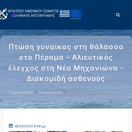
Πτώση γυναίκας στη θάλασσα
στο Πέραμα – Αλιευτικός
έλεγχος στη Νέα Μηχανιώνα -
Διακομιδή ασθενούς
Αρχική σελίδα
Επικαιρότητα
Πτώση γυναίκας στη θάλασσα …
18/03/2024 9:49 μμ.