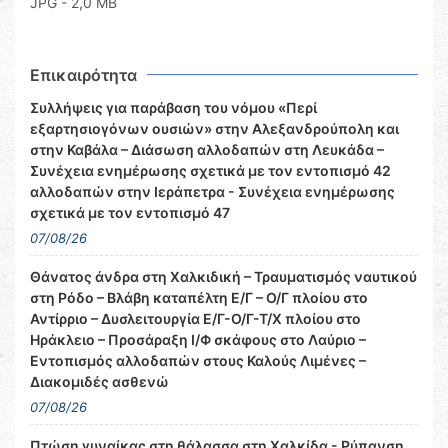
JPG - 2,0 MB
Επικαιρότητα
Συλλήψεις για παράβαση του νόμου «Περί
εξαρτησιογόνων ουσιών» στην Αλεξανδρούπολη και
στην Καβάλα – Διάσωση αλλοδαπών στη Λευκάδα –
Συνέχεια ενημέρωσης σχετικά με τον εντοπισμό 42
αλλοδαπών στην Ιεράπετρα - Συνέχεια ενημέρωσης
σχετικά με τον εντοπισμό 47
07/08/26
Θάνατος άνδρα στη Χαλκιδική – Τραυματισμός ναυτικού
στη Ρόδο – Βλάβη καταπέλτη Ε/Γ – Ο/Γ πλοίου στο
Αντίρριο – Δυσλειτουργία Ε/Γ-Ο/Γ-Τ/Χ πλοίου στο
Ηράκλειο – Προσάραξη Ι/Φ σκάφους στο Λαύριο –
Εντοπισμός αλλοδαπών στους Καλούς Λιμένες –
Διακομιδές ασθενώ
07/08/26
Πτώση γυναίκας στη θάλασσα στη Χαλκίδα - Ρύπανση