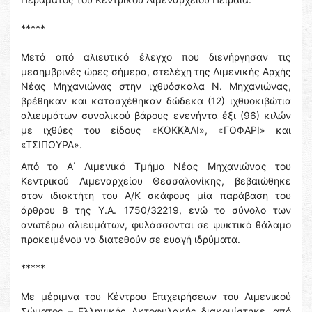
*****
Μετά από αλιευτικό έλεγχο που διενήργησαν τις
μεσημβρινές ώρες σήμερα, στελέχη της Λιμενικής Αρχής
Νέας Μηχανιώνας στην ιχθυόσκαλα Ν. Μηχανιώνας,
βρέθηκαν και κατασχέθηκαν δώδεκα (12) ιχθυοκιβώτια
αλιευμάτων συνολικού βάρους ενενήντα έξι (96) κιλών
με ιχθύες του είδους «ΚΟΚΚΆΛΙ», «ΓΟΦΑΡΙ» και
«ΤΣΙΠΟΥΡΑ».
Από το Α΄ Λιμενικό Τμήμα Νέας Μηχανιώνας του
Κεντρικού Λιμεναρχείου Θεσσαλονίκης, βεβαιώθηκε
στον ιδιοκτήτη του Α/Κ σκάφους μία παράβαση του
άρθρου 8 της Υ.Α. 1750/32219, ενώ το σύνολο των
ανωτέρω αλιευμάτων, φυλάσσονται σε ψυκτικό θάλαμο
προκειμένου να διατεθούν σε ευαγή ιδρύματα.
*****
Με μέριμνα του Κέντρου Επιχειρήσεων του Λιμενικού
Σώματος – Ελληνικής Ακτοφυλακής διακομίστηκε, από