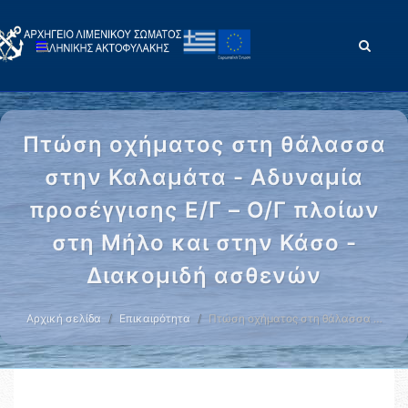
Πτώση οχήματος στη θάλασσα
στην Καλαμάτα - Αδυναμία
προσέγγισης Ε/Γ – Ο/Γ πλοίων
στη Μήλο και στην Κάσο -
Διακομιδή ασθενών
Αρχική σελίδα
Επικαιρότητα
Πτώση οχήματος στη θάλασσα …