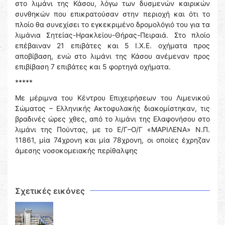
στο λιμάνι της Κάσου, λόγω των δυσμενών καιρικών
συνθηκών που επικρατούσαν στην περιοχή και ότι το
πλοίο θα συνεχίσει το εγκεκριμένο δρομολόγιό του για τα
λιμάνια Σητείας-Ηρακλείου-Θήρας-Πειραιά. Στο πλοίο
επέβαιναν 21 επιβάτες και 5 Ι.Χ.Ε. οχήματα προς
αποβίβαση, ενώ στο λιμάνι της Κάσου ανέμεναν προς
επιβίβαση 7 επιβάτες και 5 φορτηγά οχήματα.
*****
Με μέριμνα του Κέντρου Επιχειρήσεων του Λιμενικού
Σώματος – Ελληνικής Ακτοφυλακής διακομίστηκαν, τις
βραδινές ώρες χθες, από το λιμάνι της Ελαφονήσου στο
λιμάνι της Πούντας, με το Ε/Γ–Ο/Γ «ΜΑΡΙΛΕΝΑ» Ν.Π.
11861, μία 74χρονη και μία 78χρονη, οι οποίες έχρηζαν
άμεσης νοσοκομειακής περίθαλψης
Σχετικές εικόνες