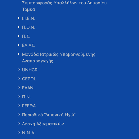
Συμπεριφοράς Υπαλλήλων του Δημοσίου
Τομέα
Ι.Ι.Ε.Ν.
Π.Ο.Ν.
Π.Σ.
ΕΛ.ΑΣ.
Μονάδα Ιατρικώς Υποβοηθούμενης
Αναπαραγωγής
UNHCR
CEPOL
ΕΑΑΝ
Π.Ν.
ΓΕΕΘΑ
Περιοδικό “Λιμενική Ηχώ”
Λέσχη Αξιωματικών
Ν.Ν.Α.