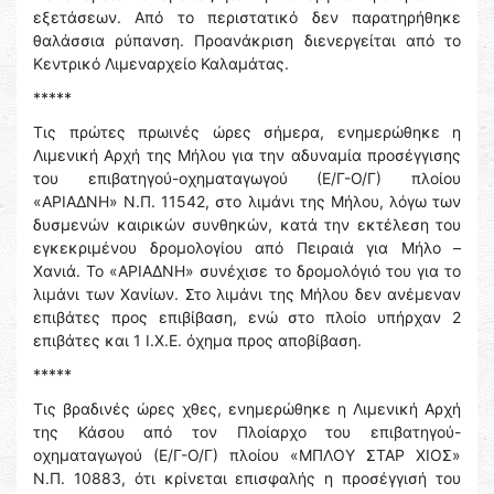
εξετάσεων. Από το περιστατικό δεν παρατηρήθηκε
θαλάσσια ρύπανση. Προανάκριση διενεργείται από το
Κεντρικό Λιμεναρχείο Καλαμάτας.
*****
Τις πρώτες πρωινές ώρες σήμερα, ενημερώθηκε η
Λιμενική Αρχή της Μήλου για την αδυναμία προσέγγισης
του επιβατηγού-οχηματαγωγού (Ε/Γ-Ο/Γ) πλοίου
«ΑΡΙΑΔΝΗ» Ν.Π. 11542, στο λιμάνι της Μήλου, λόγω των
δυσμενών καιρικών συνθηκών, κατά την εκτέλεση του
εγκεκριμένου δρομολογίου από Πειραιά για Μήλο –
Χανιά. Το «ΑΡΙΑΔΝΗ» συνέχισε το δρομολόγιό του για το
λιμάνι των Χανίων. Στο λιμάνι της Μήλου δεν ανέμεναν
επιβάτες προς επιβίβαση, ενώ στο πλοίο υπήρχαν 2
επιβάτες και 1 Ι.Χ.Ε. όχημα προς αποβίβαση.
*****
Τις βραδινές ώρες χθες, ενημερώθηκε η Λιμενική Αρχή
της Κάσου από τον Πλοίαρχο του επιβατηγού-
οχηματαγωγού (Ε/Γ-Ο/Γ) πλοίου «ΜΠΛΟΥ ΣΤΑΡ ΧΙΟΣ»
Ν.Π. 10883, ότι κρίνεται επισφαλής η προσέγγισή του