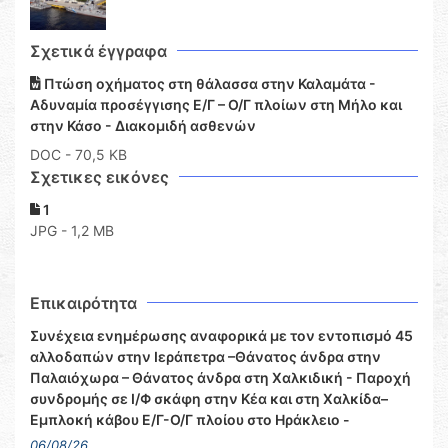
Σχετικά έγγραφα
Πτώση οχήματος στη θάλασσα στην Καλαμάτα -
Αδυναμία προσέγγισης Ε/Γ – Ο/Γ πλοίων στη Μήλο και
στην Κάσο - Διακομιδή ασθενών
DOC
- 70,5 KB
Σχετικες εικόνες
1
JPG - 1,2 MB
Επικαιρότητα
Συνέχεια ενημέρωσης αναφορικά με τον εντοπισμό 45
αλλοδαπών στην Ιεράπετρα –Θάνατος άνδρα στην
Παλαιόχωρα – Θάνατος άνδρα στη Χαλκιδική - Παροχή
συνδρομής σε Ι/Φ σκάφη στην Κέα και στη Χαλκίδα–
Εμπλοκή κάβου Ε/Γ-Ο/Γ πλοίου στο Ηράκλειο -
06/08/26