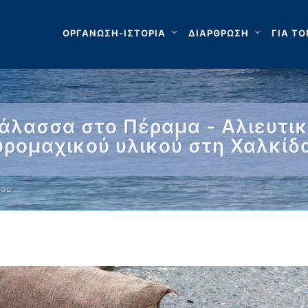
ΟΡΓΑΝΩΣΗ-ΙΣΤΟΡΙΑ
ΔΙΑΡΘΡΩΣΗ
ΓΙΑ ΤΟ
άλασσα στο Πέραμα - Αλιευτικ
υρομαχικού υλικού στη Χαλκίδ
σσα …