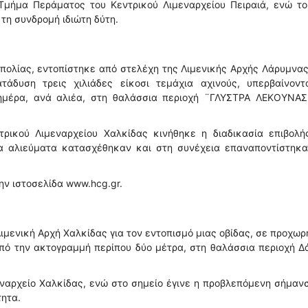
Τμήμα Περάματος του Κεντρικού Λιμεναρχείου Πειραιά, ενώ το 
τη συνδρομή ιδιώτη δύτη.
ιπολίας, εντοπίστηκε από στελέχη της Λιμενικής Αρχής Λάρυμνα
τάδυση τρεις χιλιάδες είκοσι τεμάχια αχινούς, υπερβαίνοντ
 ημέρα, ανά αλιέα, στη θαλάσσια περιοχή ¨ΓΛΥΣΤΡΑ ΛΕΚΟΥΝΑΣ
ρικού Λιμεναρχείου Χαλκίδας κινήθηκε η διαδικασία επιβολή
α αλιεύματα κατασχέθηκαν και στη συνέχεια επαναποντίστηκα
ην ιστοσελίδα www.hcg.gr.
ιμενική Αρχή Χαλκίδας για τον εντοπισμό μιας οβίδας, σε προχω
πό την ακτογραμμή περίπου δύο μέτρα, στη θαλάσσια περιοχή 
εναρχείο Χαλκίδας, ενώ στο σημείο έγινε η προβλεπόμενη σήμαν
ητα.