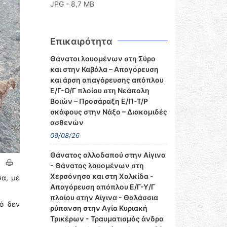
JPG - 8,7 MB
Επικαιρότητα
Θάνατοι λουομένων στη Σύρο
και στην Καβάλα – Απαγόρευση
και άρση απαγόρευσης απόπλου
Ε/Γ-Ο/Γ πλοίου στη Νεάπολη
Βοιών – Προσάραξη Ε/Π-Τ/Ρ
σκάφους στην Νάξο – Διακομιδές
ασθενών
09/08/26
Θάνατος αλλοδαπού στην Αίγινα
- Θάνατος λουομένων στη
Χερσόνησο και στη Χαλκίδα -
σα, με
Απαγόρευση απόπλου Ε/Γ-Υ/Γ
πλοίου στην Αίγινα - Θαλάσσια
ό δεν
ρύπανση στην Αγία Κυριακή
Τρικέρων - Τραυματισμός άνδρα