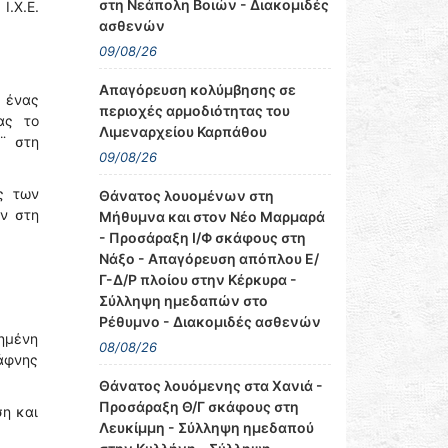
στη Νεάπολη Βοιών - Διακομιδές
Ι.Χ.Ε.
ασθενών
09/08/26
Απαγόρευση κολύμβησης σε
ς ένας
περιοχές αρμοδιότητας του
ας το
Λιμεναρχείου Καρπάθου
¨ στη
09/08/26
ς των
Θάνατος λουομένων στη
ν στη
Μήθυμνα και στον Νέο Μαρμαρά
- Προσάραξη Ι/Φ σκάφους στη
Νάξο - Απαγόρευση απόπλου Ε/
Γ-Δ/Ρ πλοίου στην Κέρκυρα -
Σύλληψη ημεδαπών στο
Ρέθυμνο - Διακομιδές ασθενών
ρημένη
08/08/26
Δάφνης
Θάνατος λουόμενης στα Χανιά -
Προσάραξη Θ/Γ σκάφους στη
ση και
Λευκίμμη - Σύλληψη ημεδαπού