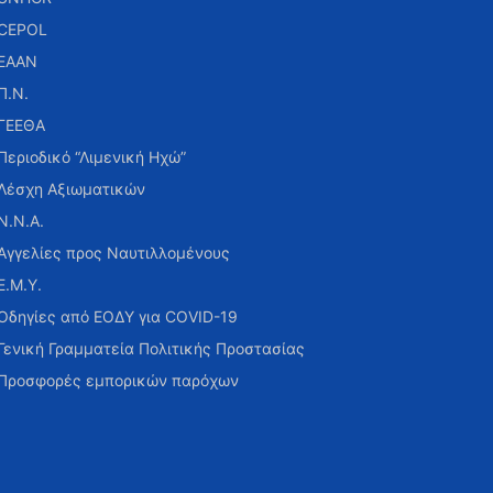
CEPOL
ΕΑΑΝ
Π.Ν.
ΓΕΕΘΑ
Περιοδικό “Λιμενική Ηχώ”
Λέσχη Αξιωματικών
Ν.Ν.Α.
Αγγελίες προς Ναυτιλλομένους
Ε.Μ.Υ.
Οδηγίες από ΕΟΔΥ για COVID-19
Γενική Γραμματεία Πολιτικής Προστασίας
Προσφορές εμπορικών παρόχων