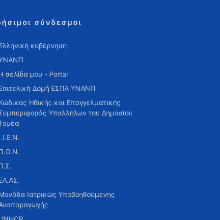
ρήσιμοι σύνδεσμοι
Ελληνική κυβέρνηση
ΥΝΑΝΠ
Η σελίδα μου - Portal
Επιτελική Δομή ΕΣΠΑ ΥΝΑΝΠ
Κώδικας Ηθικής και Επαγγελματικής
Συμπεριφοράς Υπαλλήλων του Δημοσίου
Τομέα
Ι.Ι.Ε.Ν.
Π.Ο.Ν.
Π.Σ.
ΕΛ.ΑΣ.
Μονάδα Ιατρικώς Υποβοηθούμενης
Αναπαραγωγής
UNHCR