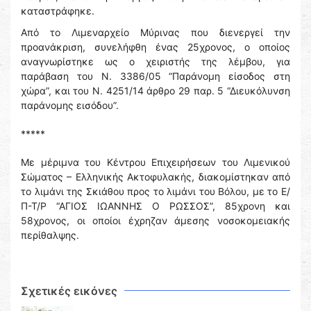
καταστράφηκε.
Από το Λιμεναρχείο Μύρινας που διενεργεί την
προανάκριση, συνελήφθη ένας 25χρονος, ο οποίος
αναγνωρίστηκε ως ο χειριστής της λέμβου, για
παράβαση του Ν. 3386/05 “Παράνομη είσοδος στη
χώρα”, και του Ν. 4251/14 άρθρο 29 παρ. 5 “Διευκόλυνση
παράνομης εισόδου”.
*****
Με μέριμνα του Κέντρου Επιχειρήσεων του Λιμενικού
Σώματος – Ελληνικής Ακτοφυλακής, διακομίστηκαν από
το λιμάνι της Σκιάθου προς το λιμάνι του Βόλου, με το Ε/
Π-Τ/Ρ “ΑΓΙΟΣ ΙΩΑΝΝΗΣ Ο ΡΩΣΣΟΣ”, 85χρονη και
58χρονος, οι οποίοι έχρηζαν άμεσης νοσοκομειακής
περίθαλψης.
Σχετικές εικόνες