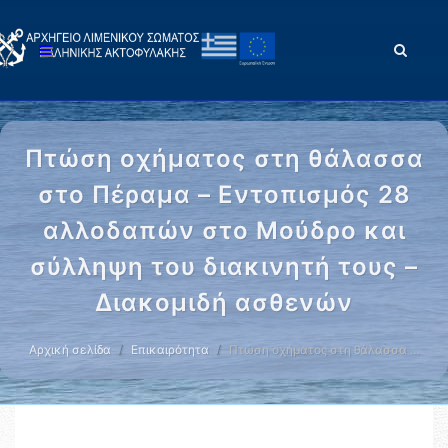
Πτώση οχήματος στη θάλασσα
στο Πέραμα – Εντοπισμός 28
αλλοδαπών στο Μούδρο και
σύλληψη του διακινητή τους –
Διακομιδή ασθενών
Αρχική σελίδα
Επικαιρότητα
Πτώση οχήματος στη θάλασσα …