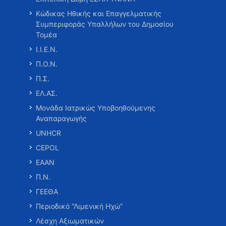
Κώδικας Ηθικής και Επαγγελματικής
Συμπεριφοράς Υπαλλήλων του Δημοσίου
Τομέα
Ι.Ι.Ε.Ν.
Π.Ο.Ν.
Π.Σ.
ΕΛ.ΑΣ.
Μονάδα Ιατρικώς Υποβοηθούμενης
Αναπαραγωγής
UNHCR
CEPOL
ΕΑΑΝ
Π.Ν.
ΓΕΕΘΑ
Περιοδικό “Λιμενική Ηχώ”
Λέσχη Αξιωματικών