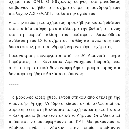
όχημα του ΟΛΠ. Ο 86χρονος οδηγός και μοναδικός
επιβαίνων, εξήλθε του οχήματος με τη συνδρομή των
στελεχών Λ.Σ.-ΕΛ.ΑΚΤ., καλά στην υγεία του.
Από την πτώση του οχήματος προκλήθηκε εισροή υδάτων
και στα δύο σκάφη, με αποτέλεσμα την βύθισή του ενός
και τη μερική κλίση του δεύτερου. Ακολούθησε
ανέλκυση του Ι.Χ.Ε. οχήματος καθώς και ανέλκυση των
δύο σκαφών, με τη συνδρομή γερανοφόρου οχήματος,
Προανάκριση διενεργείται από το Δ΄ Λιμενικό Τμήμα
Περάματος του Κεντρικού Λιμεναρχείου Πειραιά, ενώ
από το περιστατικό δεν αναφέρθηκε τραυματισμός και
δεν παρατηρήθηκε θαλάσσια ρύπανση.
*****
Τις βραδινές ώρες χθες, εντοπίστηκαν από στελέχη της
Λιμενικής Αρχής Μούδρου, είκοσι οκτώ αλλοδαποί σε
αμμώδη ακτή στη θαλάσσια περιοχή ακρωτηρίου Πετσιά
– Καλαμουδιά βορειοανατολικά ν. Λήμνου. Οι αλλοδαποί
πρόκειται να μεταφερθούνε σε ΚΥΤ Μαυροβουνίου ν.
Λέσβου, ενώ η λέμβος στην οποία επέβαιναν