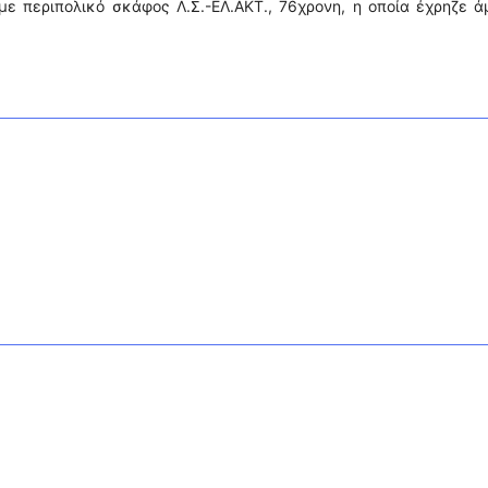
με περιπολικό σκάφος Λ.Σ.-ΕΛ.ΑΚΤ., 76χρονη, η οποία έχρηζε 