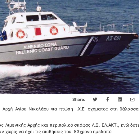
Share:
ή Αρχή Αγίου Νικολάου για πτώση Ι.Χ.Ε. οχήματος στη θάλασσα
ς Λιμενικής Αρχής και περιπολικό σκάφος Λ.Σ.-ΕΛ.ΑΚΤ., ενώ δύτ
 χωρίς να έχει τις αισθήσεις του, 83χρονο ημεδαπό.