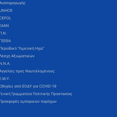
Αναπαραγωγής
UNHCR
CEPOL
ΕΑΑΝ
Π.Ν.
ΓΕΕΘΑ
Περιοδικό “Λιμενική Ηχώ”
Λέσχη Αξιωματικών
Ν.Ν.Α.
Αγγελίες προς Ναυτιλλομένους
Ε.Μ.Υ.
Οδηγίες από ΕΟΔΥ για COVID-19
Γενική Γραμματεία Πολιτικής Προστασίας
Προσφορές εμπορικών παρόχων