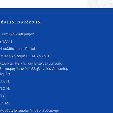
ρήσιμοι σύνδεσμοι
Ελληνική κυβέρνηση
ΥΝΑΝΠ
Η σελίδα μου - Portal
Επιτελική Δομή ΕΣΠΑ ΥΝΑΝΠ
Κώδικας Ηθικής και Επαγγελματικής
Συμπεριφοράς Υπαλλήλων του Δημοσίου
Τομέα
Ι.Ι.Ε.Ν.
Π.Ο.Ν.
Π.Σ.
ΕΛ.ΑΣ.
Μονάδα Ιατρικώς Υποβοηθούμενης