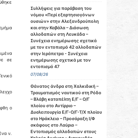
τώθηκε
Συλλήψεις για παράβαση του
νόμου «Περί εξαρτησιογόνων
ουσιών» στην Αλεξανδρούπολη
και στην Καβάλα – Διάσωση
 τμήμα
αλλοδαπών στη Λευκάδα –
Συνέχεια ενημέρωσης σχετικά
με τον εντοπισμό 42 αλλοδαπών
ιμένα
στην Ιεράπετρα - Συνέχεια
σε σε
ενημέρωσης σχετικά με τον
εντοπισμό 47
07/08/26
ενικό
Θάνατος άνδρα στη Χαλκιδική –
λεγχο
Τραυματισμός ναυτικού στη Ρόδο
– Βλάβη καταπέλτη Ε/Γ – Ο/Γ
πλοίου στο Αντίρριο –
ήφθη ο
Δυσλειτουργία Ε/Γ-Ο/Γ-Τ/Χ πλοίου
στο Ηράκλειο – Προσάραξη Ι/Φ
σκάφους στο Λαύριο –
Εντοπισμός αλλοδαπών στους
ένα ν.
Καλούς Λιμένες – Διακομιδές