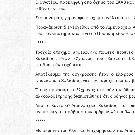
Ο ανωτέρω παρελήφθη από όχημα του ΕΚΑΒ και δ
ο θάνατος του.
Στη συνέχεια, γερανοφόρο όχημα ανέλκυσε το Ι.
Προανάκριση διενεργείται από το Λιμεναρχείο 
του Πανεπιστημιακού Γενικού Νοσοκομείου Ηρακλ
*****
Τροχαίο ατύχημα σημειώθηκε πρώτες πρωινές 
Χαλκίδας,, όταν 22χρονος που οδηγούσε Ι.
σταθμευμένα οχήματα.
Αποτέλεσμα της σύγκρουσης ήταν ο ελαφρύς 
Νοσοκομείο Χαλκίδας, για την παροχή πρώτων β
Όπως προέκυψε ο 22χρονος στερούνταν άδειας
αλκοολομέτρησης διαπιστώθηκε ότι ο οδηγός βρ
Από το Κεντρικό Λιμεναρχείο Χαλκίδας, που δ
ανωτέρω για παράβαση των άρθρων 42 και 94 του
*****
Με μέριμνα του Κέντρου Επιχειρήσεων του Λιμε