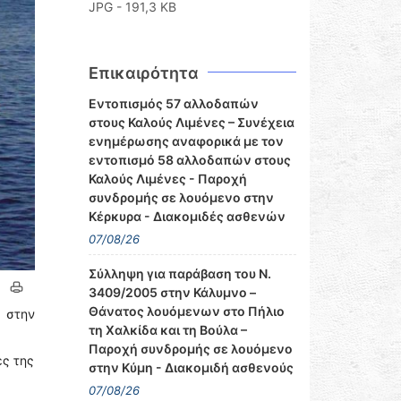
JPG - 191,3 KB
Επικαιρότητα
Εντοπισμός 57 αλλοδαπών
στους Καλούς Λιμένες – Συνέχεια
ενημέρωσης αναφορικά με τον
εντοπισμό 58 αλλοδαπών στους
Καλούς Λιμένες - Παροχή
συνδρομής σε λουόμενο στην
Κέρκυρα - Διακομιδές ασθενών
07/08/26
Σύλληψη για παράβαση του Ν.
3409/2005 στην Κάλυμνο –
Θάνατος λουόμενων στο Πήλιο
 στην
τη Χαλκίδα και τη Βούλα –
Παροχή συνδρομής σε λουόμενο
ες της
στην Κύμη - Διακομιδή ασθενούς
07/08/26