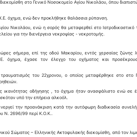
ιεκομίσθη στο Γενικό Νοσοκομείο Αγίου Νικολάου, όπου διαπισ
Χ.Ε. όχημα, ενώ δεν προκλήθηκε θαλάσσια ρύπανση.
Αγίου Νικολάου, ενώ η σορός θα μεταφερθεί στο Ιατροδικαστικό
είου για την διενέργεια νεκροψίας - νεκροτομής.
ώρες σήμερα, επί της οδού Μακαρίου, εντός χερσαίας ζώνης λ
Χ.Ε. όχημα, έχασε τον έλεγχο του οχήματος και προσέκρου
τραυματισμός του 22χρονου, ο οποίος μεταφέρθηκε στο στο Γ
οηθειών.
 ικανότητας οδήγησης , το όχημα ήταν ανασφάλιστο ενώ σε έ
ισκόταν υπό την επήρεια αλκοόλ.
ιενεργεί την προανάκριση κατά την αυτόφωρη διαδικασία συνελ
 Ν. 2696/99 περί Κ.Ο.Κ..
νικού Σώματος – Ελληνικής Ακτοφυλακής διεκομίσθη, από τον λιμ