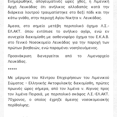
Ενημερώθηκε, απογευματινές ώρες χθες, η Λιμενική
Αρχή Λευκάδας ότι ανήλικος αλλοδαπός κατά την
διάρκεια λουτρού τραυματίστηκε στο δεξί πόδι και την
κάτω γνάθο, στην περιοχή Αγίου Νικήτα ν. Λευκάδας.
Άμεσα, στο σημείο μετέβη περιπολικό όχημα Λ.Σ.-
ΕΛ.ΑΚΤ. όπου εντόπισε το ανήλικο αγόρι, ενώ εν
συνεχεία διεκομίσθη με ασθενοφόρο όχημα του Ε.Κ.Α.Β.
στο Γενικό Νοσοκομείο Λευκάδας για την παροχή των
πρώτων βοηθειών, ενώ παραμένει νοσηλευόμενος.
Προανάκριση διενεργείται από το Λιμεναρχείο
Λευκάδας.
*****
Με μέριμνα του Κέντρου Επιχειρήσεων του Λιμενικού
Σώματος - Ελληνικής Ακτοφυλακής διεκομίσθη, πρώτες
πρωινές ώρες σήμερα, από τον λιμένα ν. Αίγινας προς
τον λιμένα Πειραιά, με περιπολικό σκάφος Λ.Σ.-ΕΛ.ΑΚΤ.
70χρονος, ο οποίος έχρηζε άμεσης νοσοκομειακής
περίθαλψης.