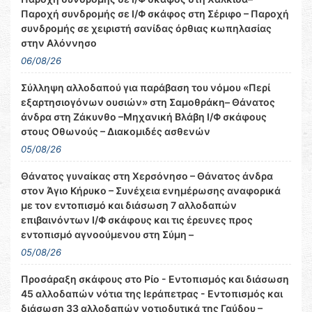
Παροχή συνδρομής σε Ι/Φ σκάφος στη Σέριφο – Παροχή
συνδρομής σε χειριστή σανίδας όρθιας κωπηλασίας
στην Αλόννησο
06/08/26
Σύλληψη αλλοδαπού για παράβαση του νόμου «Περί
εξαρτησιογόνων ουσιών» στη Σαμοθράκη– Θάνατος
άνδρα στη Ζάκυνθο –Μηχανική Βλάβη Ι/Φ σκάφους
στους Οθωνούς – Διακομιδές ασθενών
05/08/26
Θάνατος γυναίκας στη Χερσόνησο – Θάνατος άνδρα
στον Άγιο Κήρυκο – Συνέχεια ενημέρωσης αναφορικά
με τον εντοπισμό και διάσωση 7 αλλοδαπών
επιβαινόντων Ι/Φ σκάφους και τις έρευνες προς
εντοπισμό αγνοούμενου στη Σύμη –
05/08/26
Προσάραξη σκάφους στο Ρίο - Εντοπισμός και διάσωση
45 αλλοδαπών νότια της Ιεράπετρας - Εντοπισμός και
διάσωση 33 αλλοδαπών νοτιοδυτικά της Γαύδου –