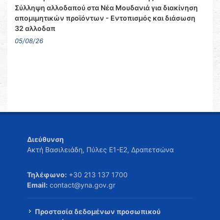
Σύλληψη αλλοδαπού στα Νέα Μουδανιά για διακίνηση
απομιμητικών προϊόντων - Εντοπισμός και διάσωση
32 αλλοδαπ
05/08/26
Διεύθυνση
Ακτή Βασιλειάδη, Πύλες Ε1-Ε2, Δραπετσώνα
Τηλέφωνο:
+30 213 137 1700
Email:
contact@yna.gov.gr
Προστασία δεδομένων προσωπικού