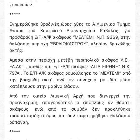
κυρώσεων.
*****
Ενημερώθηκε βραδινές ώρες χθες το Ά Λιμενικό Τμήμα
Θάσου του Κεντρικού Λιμεναρχείου Καβάλας, για
προσάραξη Ε/Π-Α/Ψ σκάφους “ΜΕΛΤΕΜΙ” Ν.Π. 9369, στην
θαλάσσια περιοχή ἙΒΡΑΙΟΚΑΣΤΡΟΥ”, πλησίον βραχώδης
ακτής.
Άμεσα στην περιοχή μετέβη περιπολικό σκάφος Λ.Σ.-
ΕΛ.ΑΚΤ., καθώς και Ε/Π-Α/Κ σκάφος “ΑΓΙΑ ΕΙΡΗΝΗ” Ν.Κ.
797Α᾿. Το Ε/Π-Α/Κ σκάφος ρυμούλκησε το “ΜΕΛΤΕΜΙ” από
την βραχώδη ακτή, ενώ εν συνεχεία με ιδία μέσα
κατέπλευσε στην μαρίνα Θάσου.
Από την οικεία Λιμενική Αρχή που διενεργεί την
προανάκριση, απαγορεύτηκε ο απόπλους εν θέματι
σκάφους, ενώ από το συμβάν δεν προκλήθηκε
τραυματισμός ατόμου και δεν παρατηρήθηκε θαλάσσια
ρύπανση.
*****