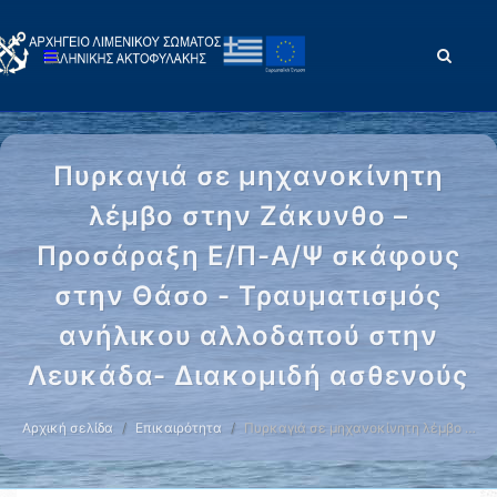
Πυρκαγιά σε μηχανοκίνητη
λέμβο στην Ζάκυνθο –
Προσάραξη Ε/Π-Α/Ψ σκάφους
στην Θάσο - Τραυματισμός
ανήλικου αλλοδαπού στην
Λευκάδα- Διακομιδή ασθενούς
Αρχική σελίδα
Επικαιρότητα
Πυρκαγιά σε μηχανοκίνητη λέμβο …