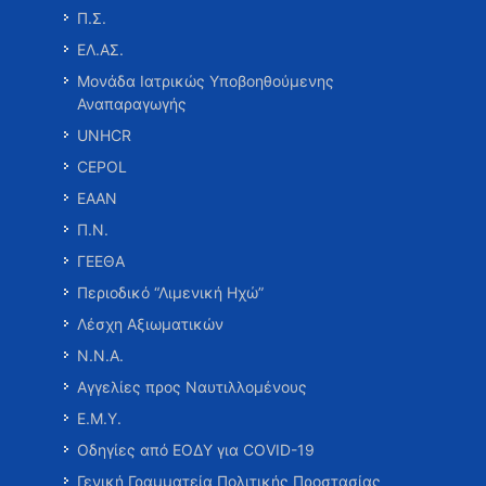
Π.Σ.
ΕΛ.ΑΣ.
Μονάδα Ιατρικώς Υποβοηθούμενης
Αναπαραγωγής
UNHCR
CEPOL
ΕΑΑΝ
Π.Ν.
ΓΕΕΘΑ
Περιοδικό “Λιμενική Ηχώ”
Λέσχη Αξιωματικών
Ν.Ν.Α.
Αγγελίες προς Ναυτιλλομένους
Ε.Μ.Υ.
Οδηγίες από ΕΟΔΥ για COVID-19
Γενική Γραμματεία Πολιτικής Προστασίας