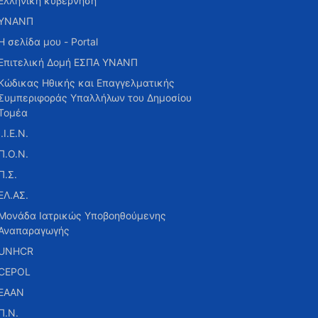
Ελληνική κυβέρνηση
ΥΝΑΝΠ
Η σελίδα μου - Portal
Επιτελική Δομή ΕΣΠΑ ΥΝΑΝΠ
Κώδικας Ηθικής και Επαγγελματικής
Συμπεριφοράς Υπαλλήλων του Δημοσίου
Τομέα
Ι.Ι.Ε.Ν.
Π.Ο.Ν.
Π.Σ.
ΕΛ.ΑΣ.
Μονάδα Ιατρικώς Υποβοηθούμενης
Αναπαραγωγής
UNHCR
CEPOL
ΕΑΑΝ
Π.Ν.