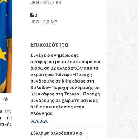
JPG - 315,7 KB
2
JPG - 2,6 MB
Επικαιρότητα
Συνέχεια ενημέρωσης
αναφορικά με τον εντοπισμό και
διάσωση 32 αλλοδαπών από το
ακρωτήριο Ταίναρο –Παροχή
συνδρομής σε Ι/Φ σκάφος στη
Χαλκίδα– Παροχή συνδρομής σε
Ι/Φ σκάφος στη Σέριφο – Παροχή
συνδρομής σε χειριστή σανίδας
όρθιας κωπηλασίας στην
ι της
Αλόννησο
η της
06/08/26
τικής
Σύλληψη αλλοδαπού για