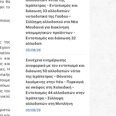
τα θα
Ιεράπετρας - Εντοπισμός και
εί το
διάσωση 33 αλλοδαπών
νοτιοδυτικά της Γαύδου –
ποίος
Σύλληψη αλλοδαπού στα Νέα
Μουδανιά για διακίνηση
απομιμητικών προϊόντων -
Εντοπισμός και διάσωση 32
ς της
αλλοδαπ
έχουν
05/08/26
ργείου
ν και
Συνέχεια ενημέρωσης
ας και
αναφορικά με τον εντοπισμό και
ιες. Η
διάσωση 50 αλλοδαπών νότια
οτικής
της Ιεράπετρας – Θάνατος
ίσουμε
λουόμενης στην Ιτέα - Πυρκαγιά
όπλων
σε σκάφος στη Χαλκιδική –
ας του
Εντοπισμός 44 αλλοδαπών στην
ενικού
Ιεράπετρα – Σύλληψη
αλλοδαπών στη Μυτιλήνη
αριστώ
05/08/26
ία και