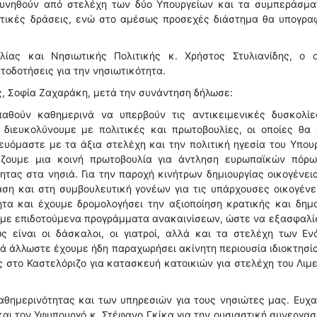
ευνηθούν από στελέχη των δύο Υπουργείων και τα συμπεράσμα
ετικές δράσεις, ενώ στο αμέσως προσεχές διάστημα θα υπογραφ
ίας και Νησιωτικής Πολιτικής κ. Χρήστος Στυλιανίδης, ο ο
οδοτήσεις για την νησιωτικότητα.
ς, Σοφία Ζαχαράκη, μετά την συνάντηση δήλωσε:
παθούν καθημερινά να υπερβούν τις αντικειμενικές δυσκολίε
 διευκολύνουμε με πολιτικές και πρωτοβουλίες, οι οποίες θα 
ευόμαστε με τα άξια στελέχη και την πολιτική ηγεσία του Υπου
ιάζουμε μια κοινή πρωτοβουλία για άντληση ευρωπαϊκών πόρω
ητας στα νησιά. Για την παροχή κινήτρων δημιουργίας οικογένει
η και στη συμβουλευτική γονέων για τις υπάρχουσες οικογένε
ητα και έχουμε δρομολογήσει την αξιοποίηση κρατικής και δημ
ουμε επιδοτούμενα προγράμματα ανακαινίσεων, ώστε να εξασφαλ
 είναι οι δάσκαλοι, οι γιατροί, αλλά και τα στελέχη των Εν
 άλλωστε έχουμε ήδη παραχωρήσει ακίνητη περιουσία ιδιοκτησί
ς στο Καστελόριζο για κατασκευή κατοικιών για στελέχη του Λιμ
αθημερινότητας και των υπηρεσιών για τους νησιώτες μας. Ευχ
και τον Υφυπουργό κ. Στέφανο Γκίκα για την ουσιαστική συνεργασ