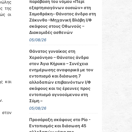
παράβαση του νόμου «Περί
ανώλης
εξαρτησιογόνων ουσιών» στη
ς της
Σαμοθράκη– Θάνατος άνδρα στη
ώς οι
Ζάκυνθο –Μηχανική Βλάβη Ι/Φ
σκάφους στους Οθωνούς –
Διακομιδές ασθενών
05/08/26
Θάνατος γυναίκας στη
Χερσόνησο – Θάνατος άνδρα
στον Άγιο Κήρυκο – Συνέχεια
ενημέρωσης αναφορικά με τον
εντοπισμό και διάσωση 7
ς και
αλλοδαπών επιβαινόντων Ι/Φ
σκάφους και τις έρευνες προς
εντοπισμό αγνοούμενου στη
ν.
Σύμη –
05/08/26
ν στον
Προσάραξη σκάφους στο Ρίο -
Εντοπισμός και διάσωση 45
αλλοδαπών νότια της