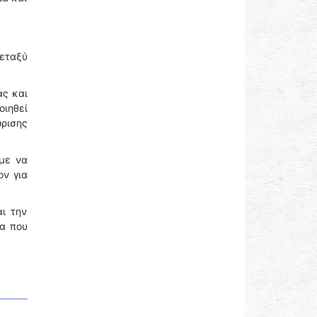
μεταξύ
ας και
οιηθεί
ώρισης
με να
ον για
ι την
τα που