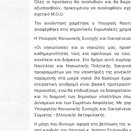
Όλες οι προτάσεις θα αναλυθούν και θα διερ
αξιοποιηθούν, προκειμένου να αναληφθούν σχ
σχετικό Μ.O.U.
Την συνάντηση χαιρέτησε ο Υπουργός Ναυτιλ
αναφέρθηκε στις σημαντικές Ευρωπαϊκές χρηματ
Η Υπουργός Κοινωνικής Συνοχής και Οικογένεια
«Οι νησιώτισσες και οι νησιώτες μας, προσ
καθημερινότητάς τους και οφείλουμε να τους
συνέπεια και διάρκεια. Στο δρόμο αυτό συμπορ
Ναυτιλίας και Νησιωτικής Πολιτικής. Εγκαιν
προγραμμάτων για την υποστήριξη της γονεϊκότ
παραμονής στα μικρά νησιά. Θα δώσουμε έμφασ
στεγαστική συνδρομή είναι βασική προτεραιότ
περιουσίας, ενώ θα επιδιώξουμε να διασφαλίσ
και τη διαμονή των δημοσίων υπαλλήλων όπως
Δυνάμεων και των Σωμάτων Ασφαλείας. Με χαρά
Υπουργείου Κοινωνικής Συνοχής και Οικογένεια
Σώματος - Ελληνικής Ακτοφυλακής.
Η μάχη που δίνουμε αφορά στη βελτίωση της κ
από καρδιάς τον Υπουργό κ. Χρήστο Στυλιανίδη 