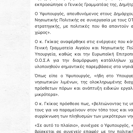
εκπροσώπησε ο Γενικός Γραμματέας της, Δημήτ
Ο Υφυπουργός, απευθυνόμενος στους Δημάρχους
Νησιωτικής Πολιτικής σε συνεργασία με τους Ο
στρατηγικής, με πολιτικές που θα απαντούν 
χώρος».
Ο κ. Γκίκας αναφέρθηκε στις ενέργειες που κάν
Γενική Γραμματεία Αιγαίου και Νησιωτικής Πο
Υπουργεία, καθώς και την Ευρωπαϊκή Επιτρο
Ο.Ο.Σ.Α για την διαμόρφωση κατάλληλων χρ
υλοποιηθούν σημαντικές παρεμβάσεις στα νησιά
Όπως είπε ο Υφυπουργός, «ήδη στο Υπουργε
νησιωτικών λιμένων, της ολοκληρωμένης διαχ
πρόσθετων πόρων και ανάπτυξη ειδικών εργαλ
μικρότερα».
Ο κ. Γκίκας πρόσθεσε πως, «βελτιώνοντας τις 
τους για να παραμείνουν στον τόπο τους και να
συρρίκνωση των πληθυσμών των μικρότερων νη
«Σε αυτό το πλαίσιο», συνέχισε ο Υφυπουργός, 
βρίσκεται σε συνεχείς επαφές με την πολιτική