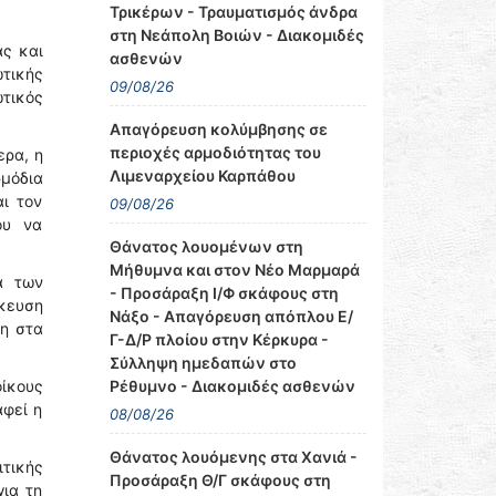
Τρικέρων - Τραυματισμός άνδρα
στη Νεάπολη Βοιών - Διακομιδές
ας και
ασθενών
ωτικής
09/08/26
τικός
Απαγόρευση κολύμβησης σε
περιοχές αρμοδιότητας του
ερα, η
Λιμεναρχείου Καρπάθου
ρμόδια
ι τον
09/08/26
ου να
Θάνατος λουομένων στη
Μήθυμνα και στον Νέο Μαρμαρά
α των
- Προσάραξη Ι/Φ σκάφους στη
κευση
Νάξο - Απαγόρευση απόπλου Ε/
η στα
Γ-Δ/Ρ πλοίου στην Κέρκυρα -
Σύλληψη ημεδαπών στο
Ρέθυμνο - Διακομιδές ασθενών
οίκους
αφεί η
08/08/26
Θάνατος λουόμενης στα Χανιά -
ιτικής
Προσάραξη Θ/Γ σκάφους στη
για τη