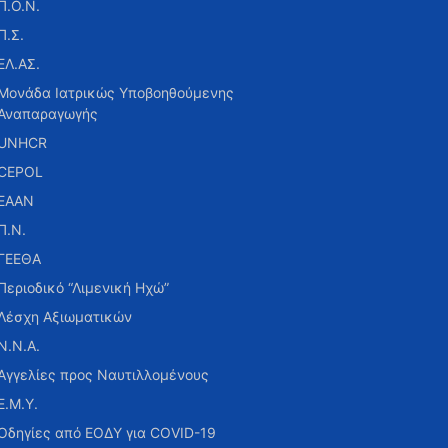
Π.Ο.Ν.
Π.Σ.
ΕΛ.ΑΣ.
Μονάδα Ιατρικώς Υποβοηθούμενης
Αναπαραγωγής
UNHCR
CEPOL
ΕΑΑΝ
Π.Ν.
ΓΕΕΘΑ
Περιοδικό “Λιμενική Ηχώ”
Λέσχη Αξιωματικών
Ν.Ν.Α.
Αγγελίες προς Ναυτιλλομένους
Ε.Μ.Υ.
Οδηγίες από ΕΟΔΥ για COVID-19