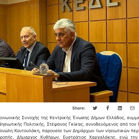
Share:
Κοινωνικής Συνοχής της Κεντρικής Ένωσης Δήμων Ελλάδος, συμμ
Νησιωτικής Πολιτικής, Στέφανος Γκίκας, συνοδευόμενος από τον 
 Μανώλη Κουτουλάκη, παρουσία των Δημάρχων των νησιωτικών πε
τροπής, Δήμαρχος Κυθήρων, Ευστράτιος Χαρχαλάκης, ενώ την