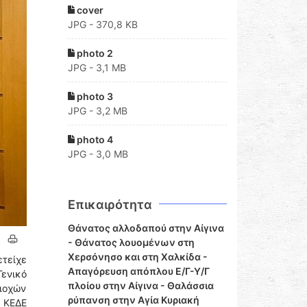
cover
JPG - 370,8 KB
photo 2
JPG - 3,1 MB
photo 3
JPG - 3,2 MB
photo 4
JPG - 3,0 MB
Επικαιρότητα
Θάνατος αλλοδαπού στην Αίγινα
- Θάνατος λουομένων στη
Χερσόνησο και στη Χαλκίδα -
ετείχε
Απαγόρευση απόπλου Ε/Γ-Υ/Γ
Γενικό
πλοίου στην Αίγινα - Θαλάσσια
ριοχών
ρύπανση στην Αγία Κυριακή
 ΚΕΔΕ