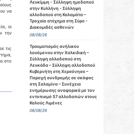
Λευκίμμη - Σύλληψη ημεδαπού
οσίους
στην Κυλλήνη - Σύλληψη
νου να
αλλοδαπού στη Καλαμάτα –
Τροχαίο ατύχημα στη Σύρο -
ία, οι
Διακομιδές ασθενών
ν την
08/08/26
Τραυματισμός ανήλικου
σε τις
λουόμενου στην Χαλκιδική –
στημα,
Σύλληψη αλλοδαπού στη
ία στο
Λευκάδα – Σύλληψη αλλοδαπού
Κυβερνήτη στη Χερσόνησο –
Παροχή συνδρομής σε σκάφος
στη Σαλαμίνα – Συνέχεια
ενημέρωσης αναφορικά με τον
εντοπισμό 57 αλλοδαπών στους
Καλούς Λιμένες
08/08/26