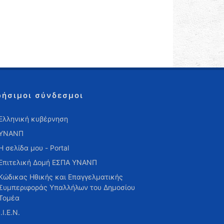
ρήσιμοι σύνδεσμοι
Ελληνική κυβέρνηση
ΥΝΑΝΠ
Η σελίδα μου - Portal
Επιτελική Δομή ΕΣΠΑ ΥΝΑΝΠ
Κώδικας Ηθικής και Επαγγελματικής
Συμπεριφοράς Υπαλλήλων του Δημοσίου
Τομέα
Ι.Ι.Ε.Ν.