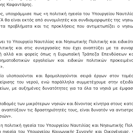
ρης Καφαντάρης.
, υπογράμμισε πως «η πολιτική ηγεσία του Υπουργείου Ναυτιλί
ΤΑ θα είναι εκτός από συνομιλητές και συνδιαμορφωτές της νησι
στα προβλήματα και τις προκλήσεις που αντιμετωπίζει ο νησιω
ει το Υπουργείο Ναυτιλίας και Νησιωτικής Πολιτικής και ειδικότ
λιτικής και στις συνεργασίες που έχει αναπτύξει με τα συνα
πή αλλά και φορείς όπως η Ευρωπαϊκή Τράπεζα Επενδύσεων κα
ηματοδοτικών εργαλείων και ειδικών πολιτικών προκειμέν
».
ίο υλοποιούνται και δρομολογούνται σειρά έργων στον τομέ
είρισης του νερού, ενώ παράλληλα συμμετέχουμε στην εξειδί
είων, με αυξημένες δυνατότητες για τα όλα τα νησιά με έμφασ
υποδομές των μικρότερων νησιών και δίνοντας κίνητρα στους κατ
 αναπτύξουν τις δραστηριότητές τους, είναι δυνατόν να αντιστρ
σιών».
«η πολιτική ηγεσία του Υπουργείου Ναυτιλίας και Νησιωτικής Πολ
 ηγεσία του Υπουργείου Κοινωνικής Συνοχής και Οικογένειας, 