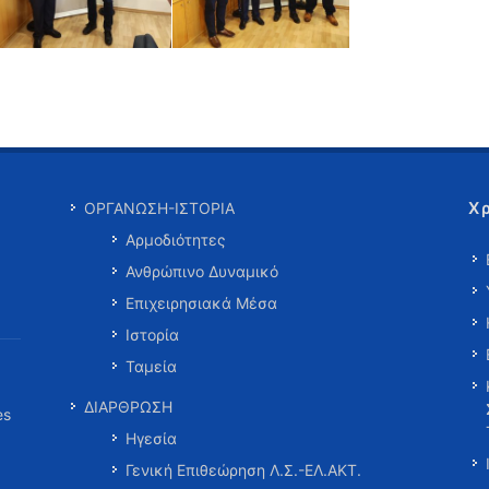
Χ
ΟΡΓΑΝΩΣΗ-ΙΣΤΟΡΙΑ
Αρμοδιότητες
Ανθρώπινο Δυναμικό
Επιχειρησιακά Μέσα
Ιστορία
Ταμεία
ΔΙΑΡΘΡΩΣΗ
es
Ηγεσία
Γενική Επιθεώρηση Λ.Σ.-ΕΛ.ΑΚΤ.