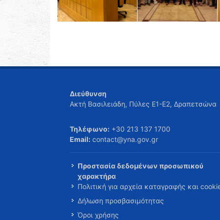
Διεύθυνση
Ακτή Βασιλειάδη, Πύλες Ε1-Ε2, Δραπετσώνα
Τηλέφωνο:
+30 213 137 1700
Email:
contact@yna.gov.gr
Προστασία δεδομένων προσωπικού
χαρακτήρα
Πολιτική για αρχεία καταγραφής και cooki
Δήλωση προσβασιμότητας
Όροι χρήσης