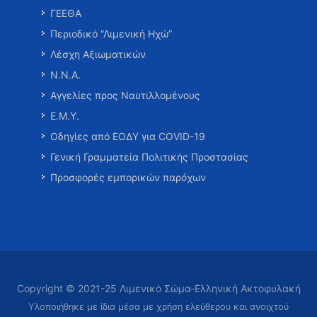
ΓΕΕΘΑ
Περιοδικό “Λιμενική Ηχώ”
Λέσχη Αξιωματικών
Ν.Ν.Α.
Αγγελίες προς Ναυτιλλομένους
Ε.Μ.Υ.
Οδηγίες από ΕΟΔΥ για COVID-19
Γενική Γραμματεία Πολιτικής Προστασίας
Προσφορές εμπορικών παρόχων
Copyright © 2021-25 Λιμενικό Σώμα-Ελληνική Ακτοφυλακή
Υλοποιήθηκε με ίδια μέσα με χρήση ελεύθερου και ανοιχτού