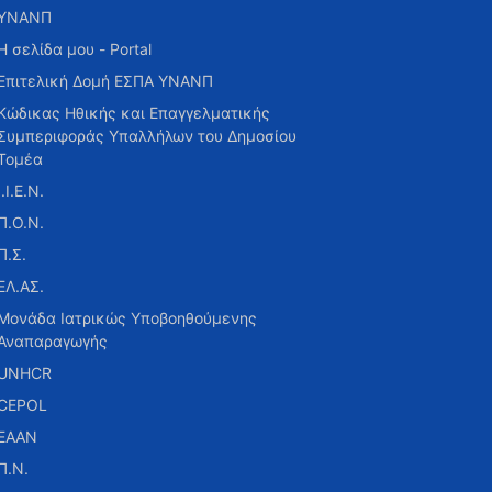
ΥΝΑΝΠ
Η σελίδα μου - Portal
Επιτελική Δομή ΕΣΠΑ ΥΝΑΝΠ
Κώδικας Ηθικής και Επαγγελματικής
Συμπεριφοράς Υπαλλήλων του Δημοσίου
Τομέα
Ι.Ι.Ε.Ν.
Π.Ο.Ν.
Π.Σ.
ΕΛ.ΑΣ.
Μονάδα Ιατρικώς Υποβοηθούμενης
Αναπαραγωγής
UNHCR
CEPOL
ΕΑΑΝ
Π.Ν.