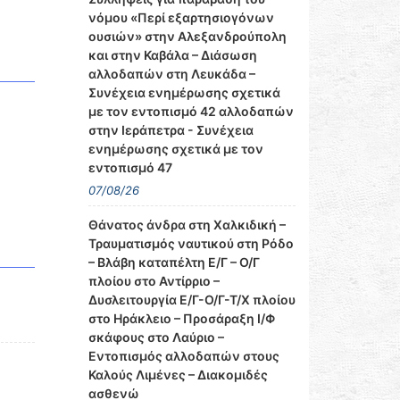
νόμου «Περί εξαρτησιογόνων
ουσιών» στην Αλεξανδρούπολη
και στην Καβάλα – Διάσωση
αλλοδαπών στη Λευκάδα –
Συνέχεια ενημέρωσης σχετικά
με τον εντοπισμό 42 αλλοδαπών
στην Ιεράπετρα - Συνέχεια
ενημέρωσης σχετικά με τον
εντοπισμό 47
07/08/26
Θάνατος άνδρα στη Χαλκιδική –
Τραυματισμός ναυτικού στη Ρόδο
– Βλάβη καταπέλτη Ε/Γ – Ο/Γ
πλοίου στο Αντίρριο –
Δυσλειτουργία Ε/Γ-Ο/Γ-Τ/Χ πλοίου
στο Ηράκλειο – Προσάραξη Ι/Φ
σκάφους στο Λαύριο –
Εντοπισμός αλλοδαπών στους
Καλούς Λιμένες – Διακομιδές
ασθενώ