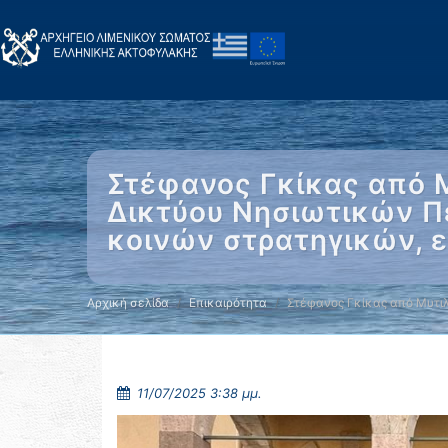
Στέφανος Γκίκας από Μ
Δικτύου Νησιωτικών Πε
κοινών στρατηγικών, 
Αρχική σελίδα
Επικαιρότητα
Στέφανος Γκίκας από Μυτι
11/07/2025 3:38 μμ.