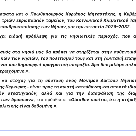
σφατα και ο Πρωθυπουργός Κυριάκος Μητσοτάκης, η Κυβέ
η τριών ευρωπαϊκών ταμείων, του Κοινωνικού Κλιματικού Ταμ
 Απανθρακοποίησης των Νήσων, για την επταετία 2026–2032.
χει ειδική πρόβλεψη για τις νησιωτικές περιοχές, που 
σμός στα νησιά μας θα πρέπει να στηρίζεται στην αυθεντικό
κών των νησιών, του πολιτισμού τους και στη ζωντανή επαφ
ίναι που δημιουργεί πραγματική υπεραξία. Άρα δεν μιλάμε απλ
περιεχόμενο.».
ι
«ο στόχος για τη σύσταση ενός Μόνιμου Δικτύου Νησιω
ς Κέρκυρας - είναι προς τη σωστή κατεύθυνση και αποκτά ιδι
ών στρατηγικών, αλλά και για την διασφάλιση της δια
ς των δράσεων»
, και πρόσθεσε:
«Οίκοθεν νοείται, ότι η στήρι
ολιτικής είναι δεδομένη.».