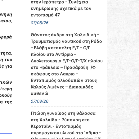
στην Ιεράπετρα - Συνέχεια
ενημέρωσης σχετικά με τον
ρνηση
εντοπισμό 47
είου,
07/08/26
Θάνατος άνδρα στη Χαλκιδική –
αφορά
Τραυματισμός ναυτικού στη Ρόδο
– Βλάβη καταπέλτη Ε/Γ – Ο/Γ
τητα,
πλοίου στο Αντίρριο –
ή του
Δυσλειτουργία Ε/Γ-Ο/Γ-Τ/Χ πλοίου
ώς για
στο Ηράκλειο – Προσάραξη Ι/Φ
σκάφους στο Λαύριο –
Εντοπισμός αλλοδαπών στους
τικών
Καλούς Λιμένες – Διακομιδές
αίτερη
ασθενώ
ρκούς
07/08/26
ξη της
Πτώση γυναίκας στη θάλασσα
στη Χαλκίδα - Ρύπανση στο
Κερατσίνι - Εντοπισμός
πυρομαχικού υλικού στα Ίσθμια -