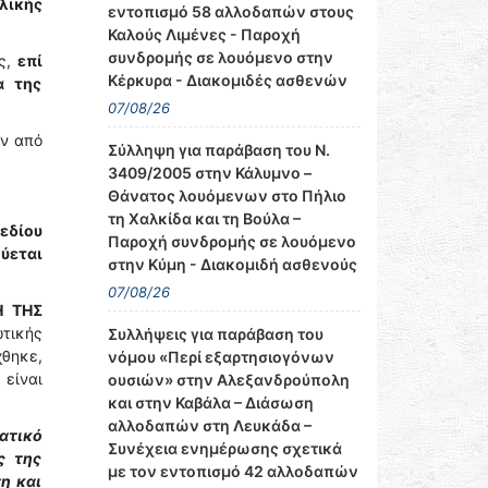
λικής
εντοπισμό 58 αλλοδαπών στους
Καλούς Λιμένες - Παροχή
συνδρομής σε λουόμενο στην
ής,
επί
Κέρκυρα - Διακομιδές ασθενών
α της
07/08/26
αν από
Σύλληψη για παράβαση του Ν.
3409/2005 στην Κάλυμνο –
Θάνατος λουόμενων στο Πήλιο
τη Χαλκίδα και τη Βούλα –
εδίου
Παροχή συνδρομής σε λουόμενο
ύεται
στην Κύμη - Διακομιδή ασθενούς
07/08/26
Η ΤΗΣ
ωτικής
Συλλήψεις για παράβαση του
χθηκε,
νόμου «Περί εξαρτησιογόνων
είναι
ουσιών» στην Αλεξανδρούπολη
και στην Καβάλα – Διάσωση
αλλοδαπών στη Λευκάδα –
ατικό
Συνέχεια ενημέρωσης σχετικά
ς της
με τον εντοπισμό 42 αλλοδαπών
η και