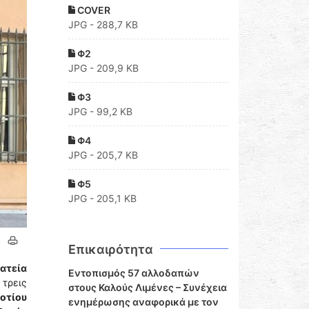
COVER
JPG - 288,7 KB
Φ2
JPG - 209,9 KB
Φ3
JPG - 99,2 KB
Φ4
JPG - 205,7 KB
Φ5
JPG - 205,1 KB
Επικαιρότητα
ατεία
Εντοπισμός 57 αλλοδαπών
 τρεις
στους Καλούς Λιμένες – Συνέχεια
οτίου
ενημέρωσης αναφορικά με τον