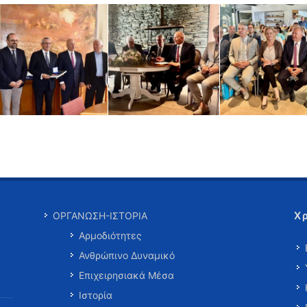
Χ
ΟΡΓΑΝΩΣΗ-ΙΣΤΟΡΙΑ
Αρμοδιότητες
Ανθρώπινο Δυναμικό
Επιχειρησιακά Μέσα
Ιστορία