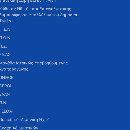
Επιτελική Δομή ΕΣΠΑ ΥΝΑΝΠ
Κώδικας Ηθικής και Επαγγελματικής
Συμπεριφοράς Υπαλλήλων του Δημοσίου
Τομέα
Ι.Ι.Ε.Ν.
Π.Ο.Ν.
Π.Σ.
ΕΛ.ΑΣ.
Μονάδα Ιατρικώς Υποβοηθούμενης
Αναπαραγωγής
UNHCR
CEPOL
ΕΑΑΝ
Π.Ν.
ΓΕΕΘΑ
Περιοδικό “Λιμενική Ηχώ”
Λέσχη Αξιωματικών