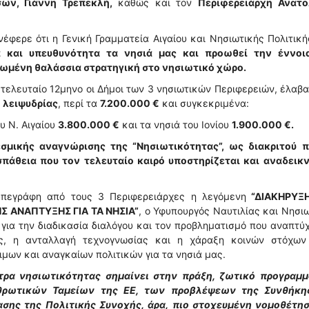
σων, Γιάννη Τρεπεκλή,
καθώς και τον
Περιφερειάρχη Ανατο
νέφερε ότι η Γενική Γραμματεία Αιγαίου και Νησιωτικής Πολιτικ
α και υπευθυνότητα τα νησιά μας και προωθεί την έννοι
ρωμένη θαλάσσια στρατηγική στο νησιωτικό χώρο.
 τελευταίο 12μηνο οι Δήμοι των 3 νησιωτικών Περιφερειών, έλαβ
ς
λειψυδρίας
, περί τα
7.200.000 €
και συγκεκριμένα:
υ Ν. Αιγαίου
3.800.000 €
και τα νησιά του Ιονίου
1.900.000 €.
σμικής αναγνώρισης της “Νησιωτικότητας”, ως διακριτού π
πάθεια που τον τελευταίο καιρό υποστηρίζεται και αναδεικν
πεγράφη από τους 3 Περιφερειάρχες η λεγόμενη
“ΔΙAΚΗΡΥΞ
Σ ΑΝΑΠΤΥΞΗΣ ΓΙΑ ΤΑ ΝΗΣΙΑ”
, ο Υφυπουργός Ναυτιλίας και Νησι
 για την διαδικασία διαλόγου και τον προβληματισμό που αναπτύ
ός, η ανταλλαγή τεχνογνωσίας και η χάραξη κοινών στόχων 
ιμων και αναγκαίων πολιτικών για τα νησιά μας.
τρα νησιωτικότητας σημαίνει στην πράξη, ζωτικό προγραμμ
ρθρωτικών Ταμείων της ΕΕ, των προβλέψεων της Συνθήκη
σης της Πολιτικής Συνοχής, άρα, πιο στοχευμένη νομοθέτησ