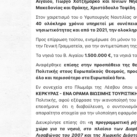
Αιγαίου, Γιώργο Χατζημάρκο και Ιονίων Νή
Μακεδονίας και Θράκης, Χριστόδουλο Τοψίδη
.
Στον χαιρετισμό του ο Υφυπουργός Ναυτιλίας α
40 ολόκληρα χρόνια υπηρετεί με συνέπει
νησιωτικότητας και από το 2021, την ολοκλη
Προς επίρρωση τούτου, ενημέρωσε ότι μόνον το
την Γενική Γραμματεία, για την αντιμετώπιση τη
Τα νησιά του Β. Αιγαίου
1.500.000 €,
τα νησιά το
Αναφέρθηκε
επίσης στην προσπάθεια της θε
Πολιτικής στους Ευρωπαϊκούς Θεσμούς, προσ
όλο και περισσότερο στα Ευρωπαϊκά fora.
Εν συνεχεία στο Πλωμάρι της Λέσβου όπου υ
ΚΕΡΚΥΡΑΣ - ΕΝΑ ΟΡΑΜA ΒΙΩΣΙΜΗΣ ΤΟΥΡΙΣΤΙΚΗ
Πολιτικής, αφού εξέφρασε την ικανοποίησή του
επεσήμανε ότι η διαβούλευση, ο συντονισμ
απαραίτητα στοιχεία για την υλοποίηση εφαρμόσ
Διευκρίνησε επίσης ότι «
η
προγραμματική ρή
χώρο για τα νησιά, στο πλαίσιο των Δια
Λισαβώνας του 2007 και της Χωρικής Διάστα