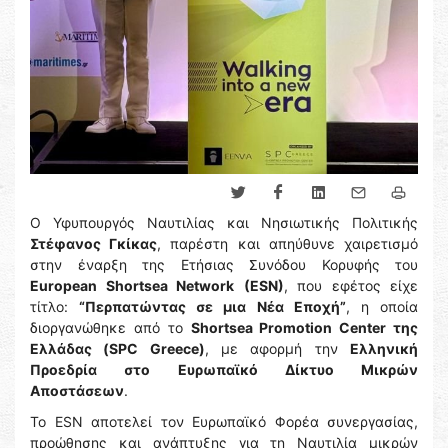
Ο Υφυπουργός Ναυτιλίας και Νησιωτικής Πολιτικής
Στέφανος Γκίκας
, παρέστη και απηύθυνε χαιρετισμό
στην έναρξη της Ετήσιας Συνόδου Κορυφής του
European Shortsea Network
(ESN)
, που εφέτος είχε
τίτλο:
“Περπατώντας σε μια Νέα Εποχή”
, η οποία
διοργανώθηκε από το
Shortsea Promotion Center της
Ελλάδας (SPC Greece)
, με αφορμή την
Ελληνική
Προεδρία στο Ευρωπαϊκό Δίκτυο Μικρών
Αποστάσεων
.
Το ESN αποτελεί τον Ευρωπαϊκό Φορέα συνεργασίας,
προώθησης και ανάπτυξης για τη Ναυτιλία μικρών