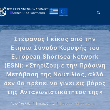
Στέφανος Γκίκας από την
Ετήσια Σύνοδο Κορυφής του
European Shortsea Network
(ESN): «Στηρίζουμε την Πράσινη
Μετάβαση της Ναυτιλίας, αλλά
δεν θα πρέπει να γίνει εις βάρος
της Ανταγωνιστικότητας της»
Αρχική σελίδα
Επικαιρότητα
Στέφανος Γκίκας από την …