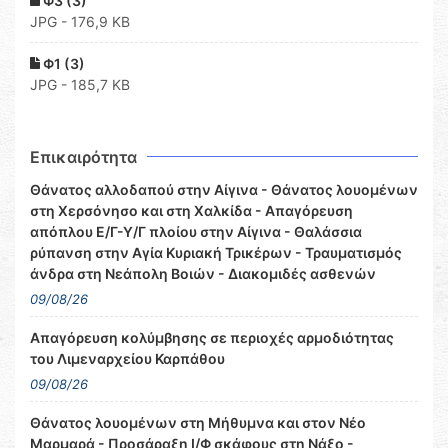
Φ3 (3)
JPG - 176,9 KB
Φ1 (3)
JPG - 185,7 KB
Επικαιρότητα
Θάνατος αλλοδαπού στην Αίγινα - Θάνατος λουομένων
στη Χερσόνησο και στη Χαλκίδα - Απαγόρευση
απόπλου Ε/Γ-Υ/Γ πλοίου στην Αίγινα - Θαλάσσια
ρύπανση στην Αγία Κυριακή Τρικέρων - Τραυματισμός
άνδρα στη Νεάπολη Βοιών - Διακομιδές ασθενών
09/08/26
Απαγόρευση κολύμβησης σε περιοχές αρμοδιότητας
του Λιμεναρχείου Καρπάθου
09/08/26
Θάνατος λουομένων στη Μήθυμνα και στον Νέο
Μαρμαρά - Προσάραξη Ι/Φ σκάφους στη Νάξο -