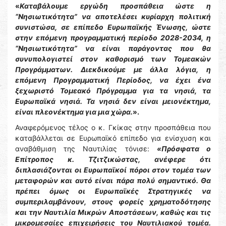
«
Καταβάλουμε εργώδη προσπάθεια ώστε η
“Νησιωτικότητα” να αποτελέσει κυρίαρχη πολιτική
συνιστώσα, σε επίπεδο Ευρωπαϊκής Ένωσης, ώστε
στην επόμενη προγραμματική περίοδο 2028-2034, η
“Νησιωτικότητα” να είναι παράγοντας
που θα
συνυπολογιστεί στον καθορισμό των Τομεακών
Προγράμματων. Διεκδικούμε με άλλα λόγια, η
επόμενη Προγραμματική Περίοδος, να έχει ένα
ξεχωριστό Τομεακό Πρόγραμμα για τα νησιά, τα
Ευρωπαϊκά νησιά. Τα νησιά δεν είναι μειονέκτημα,
είναι πλεονέκτημα για μια χώρα.
».
Αναφερόμενος τέλος ο κ. Γκίκας στην προσπάθεια που
καταβάλλεται σε Ευρωπαϊκό επίπεδο για ενίσχυση και
αναβάθμιση της Ναυτιλίας τόνισε:
«Πρόσφατα ο
Επίτροπος κ. Τζιτζικώστας, ανέφερε ότι
διπλασιάζονται οι Ευρωπαϊκοί πόροι στον τομέα των
μεταφορών και αυτό είναι πάρα πολύ σημαντικό. Θα
πρέπει όμως οι Ευρωπαϊκές Στρατηγικές να
συμπεριλαμβάνουν, στους φορείς χρηματοδότησης
και την Ναυτιλία Μικρών Αποστάσεων, καθώς και τις
μικρομεσαίες επιχειρήσεις του Ναυτιλιακού τομέα.