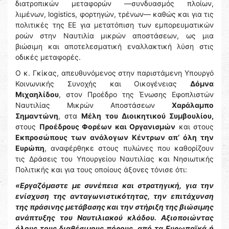
διατροπικών μεταφορών ―συνδυασμός πλοίων,
λιμένων, logistics, φορτηγών, τρένων― καθώς και για τις
πολιτικές της ΕΕ για μετατόπιση των εμπορευματικών
ροών στην Ναυτιλία μικρών αποστάσεων, ως μια
βιώσιμη και αποτελεσματική εναλλακτική λύση στις
οδικές μεταφορές.
O κ. Γκίκας, απευθυνόμενος στην παριστάμενη Υπουργό
Κοινωνικής Συνοχής και Οικογένειας
Δόμνα
Μιχαηλίδου
, στον Προέδρο της Ένωσης Εφοπλιστών
Ναυτιλίας Μικρών Αποστάσεων
Χαράλαμπο
Σημαντώνη
, στα
Μέλη του Διοικητικού Συμβουλίου,
στους
Προέδρους Φορέων και Οργανισμών
και στους
Εκπροσώπους των ανάλογων Κέντρων απ’ όλη την
Ευρώπη
, αναφέρθηκε στους πυλώνες που καθορίζουν
τις Δράσεις του Υπουργείου Ναυτιλίας και Νησιωτικής
Πολιτικής και για τους οποίους άξονες τόνισε ότι:
«Εργαζόμαστε με συνέπεια και στρατηγική, για την
ενίσχυση της ανταγωνιστικότητας, την επιτάχυνση
της πράσινης μετάβασης και την στήριξη της βιώσιμης
ανάπτυξης του Ναυτιλιακού κλάδου. Αξιοποιώντας
όλους τους διαθέσιμους πόρους, από τα
Ευρωπαϊκά ή