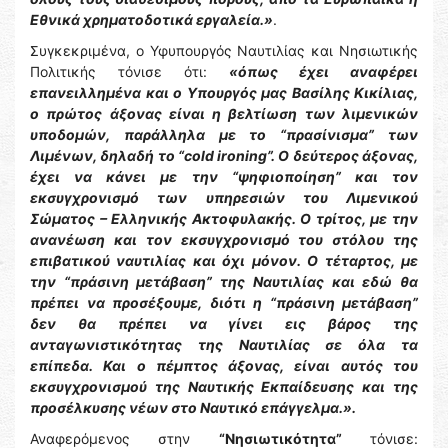
Εθνικά χρηματοδοτικά εργαλεία.»
.
Συγκεκριμένα, ο Υφυπουργός Ναυτιλίας και Νησιωτικής
Πολιτικής τόνισε ότι:
«όπως έχει αναφέρει
επανειλλημένα και ο Υπουργός μας Βασίλης Κικίλιας,
ο πρώτος άξονας είναι η βελτίωση των λιμενικών
υποδομών, παράλληλα με το “πρασίνισμα” των
Λιμένων, δηλαδή το “cold ironing”. Ο δεύτερος άξονας,
έχει να κάνει με την “ψηφιοποίηση” και τον
εκσυγχρονισμό των υπηρεσιών του Λιμενικού
Σώματος – Ελληνικής Ακτοφυλακής. Ο τρίτος, με την
ανανέωση και τον εκσυγχρονισμό του στόλου της
επιβατικού ναυτιλίας και όχι μόνον. Ο τέταρτος, με
την “πράσινη μετάβαση” της Ναυτιλίας και εδώ θα
πρέπει να προσέξουμε, διότι η “πράσινη μετάβαση”
δεν θα πρέπει να γίνει εις βάρος της
ανταγωνιστικότητας της Nαυτιλίας σε όλα τα
επίπεδα. Και ο πέμπτος άξονας, είναι αυτός του
εκσυγχρονισμού της Ναυτικής Εκπαίδευσης και της
προσέλκυσης νέων στο Ναυτικό επάγγελμα.».
Αναφερόμενος στην
“Νησιωτικότητα”
τόνισε: