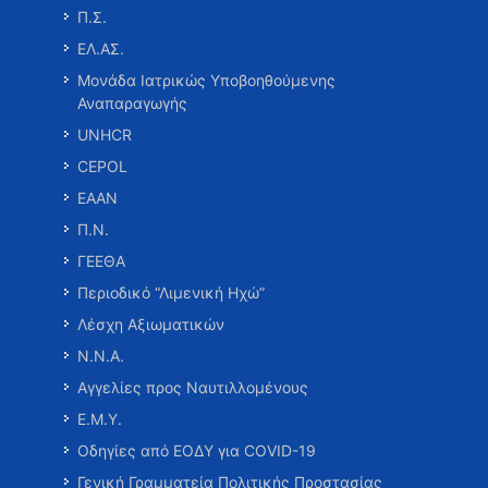
Π.Σ.
ΕΛ.ΑΣ.
Μονάδα Ιατρικώς Υποβοηθούμενης
Αναπαραγωγής
UNHCR
CEPOL
ΕΑΑΝ
Π.Ν.
ΓΕΕΘΑ
Περιοδικό “Λιμενική Ηχώ”
Λέσχη Αξιωματικών
Ν.Ν.Α.
Αγγελίες προς Ναυτιλλομένους
Ε.Μ.Υ.
Οδηγίες από ΕΟΔΥ για COVID-19
Γενική Γραμματεία Πολιτικής Προστασίας