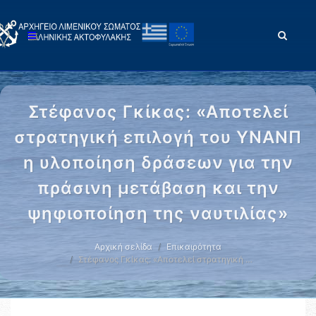
Στέφανος Γκίκας: «Αποτελεί
στρατηγική επιλογή του ΥΝΑΝΠ
η υλοποίηση δράσεων για την
πράσινη μετάβαση και την
ψηφιοποίηση της ναυτιλίας»
Αρχική σελίδα
Επικαιρότητα
Στέφανος Γκίκας: «Αποτελεί στρατηγική …