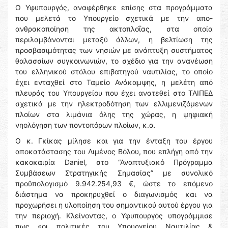
Ο Υφυπουργός, αναφέρθηκε επίσης στα προγράμματα
που μελετά το Υπουργείο σχετικά με την απο-
ανθρακοποίηση της ακτοπλοΐας, στα οποία
περιλαμβάνονται μεταξύ άλλων, η βελτίωση της
προσβασιμότητας των νησιών με ανάπτυξη συστήματος
θαλασσίων συγκοινωνιών, το σχέδιο για την ανανέωση
του ελληνικού στόλου επιβατηγού ναυτιλίας, το οποίο
έχει ενταχθεί στο Ταμείο Ανάκαμψης, η μελέτη από
πλευράς του Υπουργείου που έχει ανατεθεί στο ΤΑΙΠΕΔ
σχετικά με την ηλεκτροδότηση των ελλιμενιζόμενων
πλοίων στα λιμάνια όλης της χώρας, η ψηφιακή
νηολόγηση των ποντοπόρων πλοίων, κ.α.
Ο κ. Γκίκας μίλησε και για την ένταξη του έργου
αποκατάστασης του Λιμένος Βόλου, που επλήγη από την
κακοκαιρία Daniel, στο “Αναπτυξιακό Πρόγραμμα
Συμβάσεων Στρατηγικής Σημασίας” με συνολικό
προϋπολογισμό 9.942.254,93 €, ώστε το επόμενο
διάστημα να προκηρυχθεί ο διαγωνισμός και να
προχωρήσει η υλοποίηση του σημαντικού αυτού έργου για
την περιοχή. Κλείνοντας, ο Υφυπουργός υπογράμμισε
πως «οι πολιτικές του Υπουργείου Ναυτιλίας &