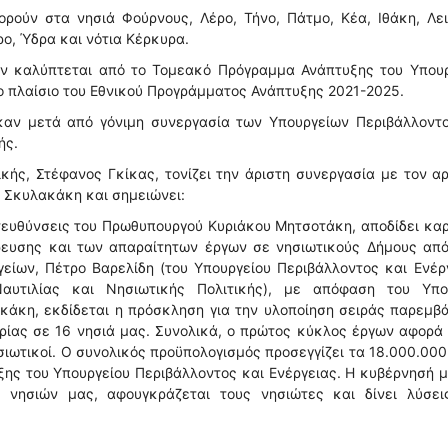
ορούν στα νησιά Φούρνους, Λέρο, Τήνο, Πάτμο, Κέα, Ιθάκη, Λε
ο, Ύδρα και νότια Κέρκυρα.
ν καλύπτεται από το Τομεακό Πρόγραμμα Ανάπτυξης του Υπουρ
το πλαίσιο του Εθνικού Προγράμματος Ανάπτυξης 2021-2025.
καν μετά από γόνιμη συνεργασία των Υπουργείων Περιβάλλοντο
ής.
κής, Στέφανος Γκίκας, τονίζει την άριστη συνεργασία με τον α
 Σκυλακάκη και σημειώνει:
τευθύνσεις του Πρωθυπουργού Κυριάκου Μητσοτάκη, αποδίδει κα
ευσης και των απαραίτητων έργων σε νησιωτικούς Δήμους από
είων, Πέτρο Βαρελίδη (του Υπουργείου Περιβάλλοντος και Ενέρ
αυτιλίας και Νησιωτικής Πολιτικής), με απόφαση του Υπο
κάκη, εκδίδεται η πρόσκληση για την υλοποίηση σειράς παρεμ
ρίας σε 16 νησιά μας. Συνολικά, ο πρώτος κύκλος έργων αφορά
σιωτικοί. Ο συνολικός προϋπολογισμός προσεγγίζει τα 18.000.000
ης του Υπουργείου Περιβάλλοντος και Ενέργειας. Η κυβέρνησή 
 νησιών μας, αφουγκράζεται τους νησιώτες και δίνει λύσει