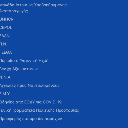
Μονάδα Ιατρικώς Υποβοηθούμενης
Αναπαραγωγής
UNHCR
CEPOL
ΕΑΑΝ
Π.Ν.
ΓΕΕΘΑ
Περιοδικό “Λιμενική Ηχώ”
Λέσχη Αξιωματικών
Ν.Ν.Α.
Αγγελίες προς Ναυτιλλομένους
Ε.Μ.Υ.
Οδηγίες από ΕΟΔΥ για COVID-19
Γενική Γραμματεία Πολιτικής Προστασίας
Προσφορές εμπορικών παρόχων