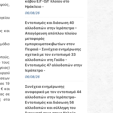
κάβου Ε/Γ-Ο/Γ πλοίου στο
ιψούς,
Ηράκλειο -
06/08/26
γείου
Εντοπισμός και διάσωση 40
αλλοδαπών στην Ιεράπετρα –
ς και
Απαγόρευση απόπλου πλοίου
μεταφοράς
εμπορευματοκιβωτίων στον
ρμόδιο
Πειραιά – Συνέχεια ενημέρωσης
σχετικά με τον εντοπισμό 33
ρπούς.
αλλοδαπών στη Γαύδο -
 τους
Εντοπισμός 47 αλλοδαπών στην
γειας)
Ιεράπετρα -
υργού
06/08/26
βάσεων
 σε 19
Συνέχεια ενημέρωσης
 € και
αναφορικά με τον εντοπισμό 44
μας σε
αλλοδαπών στην Ιεράπετρα–
ς στα
Εντοπισμός και διάσωση 56
αλλοδαπών και σύλληψη του
διακινητή τους στους Καλούς