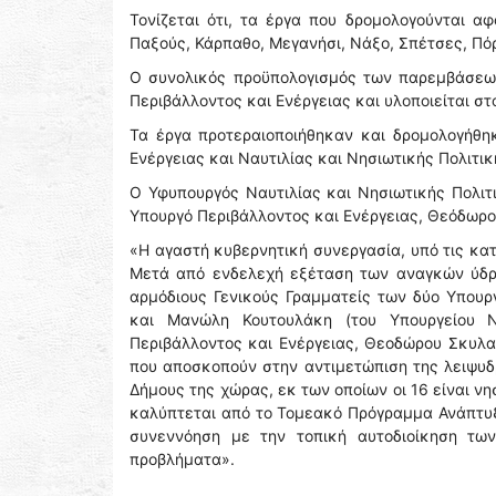
Τονίζεται ότι, τα έργα που δρομολογούνται αφ
Παξούς, Κάρπαθο, Μεγανήσι, Νάξο, Σπέτσες, Πόρ
Ο συνολικός προϋπολογισμός των παρεμβάσεω
Περιβάλλοντος και Ενέργειας και υλοποιείται σ
Τα έργα προτεραιοποιήθηκαν και δρομολογήθη
Ενέργειας και Ναυτιλίας και Νησιωτικής Πολιτικ
Ο Υφυπουργός Ναυτιλίας και Νησιωτικής Πολιτι
Υπουργό Περιβάλλοντος και Ενέργειας, Θεόδωρο
«Η αγαστή κυβερνητική συνεργασία, υπό τις κα
Μετά από ενδελεχή εξέταση των αναγκών ύδρ
αρμόδιους Γενικούς Γραμματείς των δύο Υπουργ
και Μανώλη Κουτουλάκη (του Υπουργείου Ν
Περιβάλλοντος και Ενέργειας, Θεοδώρου Σκυλα
που αποσκοπούν στην αντιμετώπιση της λειψυδ
Δήμους της χώρας, εκ των οποίων οι 16 είναι νη
καλύπτεται από το Τομεακό Πρόγραμμα Ανάπτυξ
συνεννόηση με την τοπική αυτοδιοίκηση των
προβλήματα».