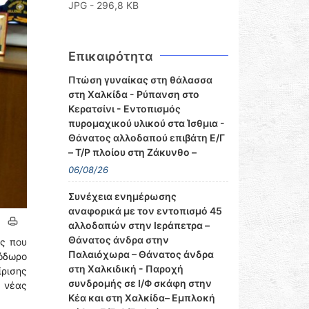
JPG - 296,8 KB
Επικαιρότητα
Πτώση γυναίκας στη θάλασσα
στη Χαλκίδα - Ρύπανση στο
Κερατσίνι - Εντοπισμός
πυρομαχικού υλικού στα Ίσθμια -
Θάνατος αλλοδαπού επιβάτη Ε/Γ
– Τ/Ρ πλοίου στη Ζάκυνθο –
06/08/26
Συνέχεια ενημέρωσης
αναφορικά με τον εντοπισμό 45
αλλοδαπών στην Ιεράπετρα –
Θάνατος άνδρα στην
ς που
Παλαιόχωρα – Θάνατος άνδρα
όδωρο
στη Χαλκιδική - Παροχή
ίρισης
συνδρομής σε Ι/Φ σκάφη στην
ς νέας
Κέα και στη Χαλκίδα– Εμπλοκή