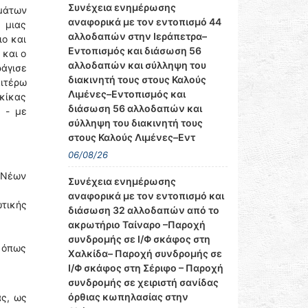
Συνέχεια ενημέρωσης
ημάτων
αναφορικά με τον εντοπισμό 44
 μιας
αλλοδαπών στην Ιεράπετρα–
ιο και
Εντοπισμός και διάσωση 56
 και ο
αλλοδαπών και σύλληψη του
ράγισε
διακινητή τους στους Καλούς
αιτέρω
Λιμένες–Εντοπισμός και
κίκας
διάσωση 56 αλλοδαπών και
. - με
σύλληψη του διακινητή τους
στους Καλούς Λιμένες–Εντ
06/08/26
 Νέων
Συνέχεια ενημέρωσης
αναφορικά με τον εντοπισμό και
τικής
διάσωση 32 αλλοδαπών από το
ακρωτήριο Ταίναρο –Παροχή
συνδρομής σε Ι/Φ σκάφος στη
, όπως
Χαλκίδα– Παροχή συνδρομής σε
Ι/Φ σκάφος στη Σέριφο – Παροχή
συνδρομής σε χειριστή σανίδας
όρθιας κωπηλασίας στην
ας, ως