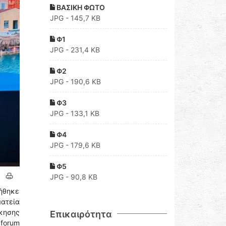
ΒΑΣΙΚΗ ΦΩΤΟ
JPG - 145,7 KB
Φ1
JPG - 231,4 KB
Φ2
JPG - 190,6 KB
Φ3
JPG - 133,1 KB
Φ4
JPG - 179,6 KB
Φ5
JPG - 90,8 KB
ιήθηκε
ματεία
κησης
Επικαιρότητα
 forum