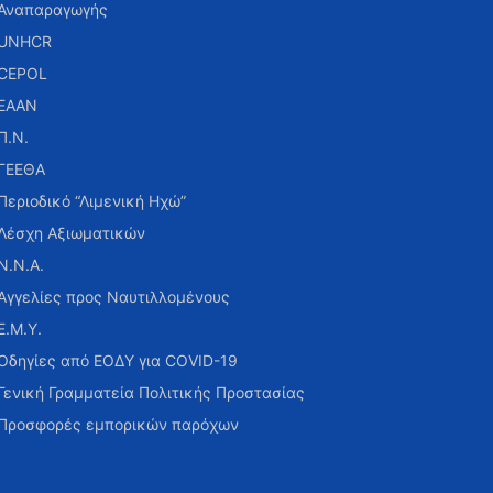
Αναπαραγωγής
UNHCR
CEPOL
ΕΑΑΝ
Π.Ν.
ΓΕΕΘΑ
Περιοδικό “Λιμενική Ηχώ”
Λέσχη Αξιωματικών
Ν.Ν.Α.
Αγγελίες προς Ναυτιλλομένους
Ε.Μ.Υ.
Οδηγίες από ΕΟΔΥ για COVID-19
Γενική Γραμματεία Πολιτικής Προστασίας
Προσφορές εμπορικών παρόχων