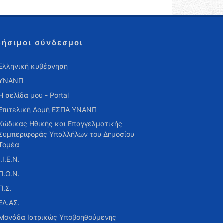
ρήσιμοι σύνδεσμοι
Ελληνική κυβέρνηση
ΥΝΑΝΠ
Η σελίδα μου - Portal
Επιτελική Δομή ΕΣΠΑ ΥΝΑΝΠ
Κώδικας Ηθικής και Επαγγελματικής
Συμπεριφοράς Υπαλλήλων του Δημοσίου
Τομέα
Ι.Ι.Ε.Ν.
Π.Ο.Ν.
Π.Σ.
ΕΛ.ΑΣ.
Μονάδα Ιατρικώς Υποβοηθούμενης