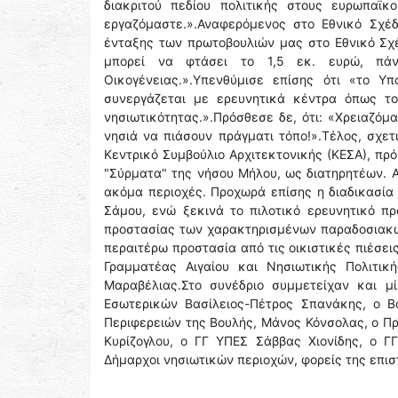
διακριτού πεδίου πολιτικής στους ευρωπαϊκ
εργαζόμαστε.».Αναφερόμενος στο Εθνικό Σχέδ
ένταξης των πρωτοβουλιών μας στο Εθνικό Σχ
μπορεί να φτάσει το 1,5 εκ. ευρώ, πάν
Οικογένειας.».Υπενθύμισε επίσης ότι «το Υπ
συνεργάζεται με ερευνητικά κέντρα όπως τ
νησιωτικότητας.».Πρόσθεσε δε, ότι: «Χρειαζόμ
νησιά να πιάσουν πράγματι τόπο!».Τέλος, σχετ
Κεντρικό Συμβούλιο Αρχιτεκτονικής (ΚΕΣΑ), πρ
"Σύρματα" της νήσου Μήλου, ως διατηρητέων. Α
ακόμα περιοχές. Προχωρά επίσης η διαδικασία
Σάμου, ενώ ξεκινά το πιλοτικό ερευνητικό πρ
προστασίας των χαρακτηρισμένων παραδοσιακών
περαιτέρω προστασία από τις οικιστικές πιέσεις
Γραμματέας Αιγαίου και Νησιωτικής Πολιτικ
Μαραβέλιας.Στο συνέδριο συμμετείχαν και μ
Εσωτερικών Βασίλειος-Πέτρος Σπανάκης, ο Β
Περιφερειών της Βουλής, Μάνος Κόνσολας, ο Π
Κυρίζογλου, ο ΓΓ ΥΠΕΣ Σάββας Χιονίδης, ο 
Δήμαρχοι νησιωτικών περιοχών, φορείς της επισ