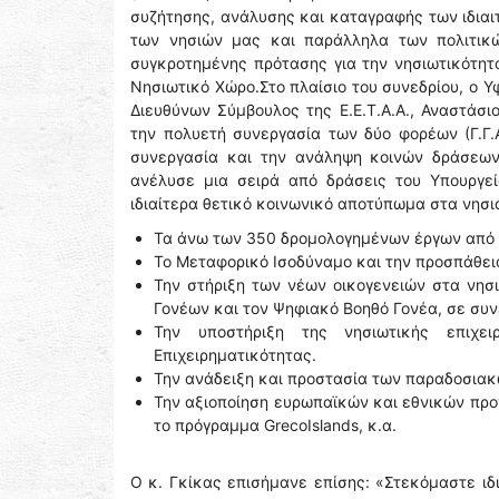
συζήτησης, ανάλυσης και καταγραφής των ιδια
των νησιών μας και παράλληλα των πολιτικώ
συγκροτημένης πρότασης για την νησιωτικότητ
Νησιωτικό Χώρο.Στο πλαίσιο του συνεδρίου, ο Υ
Διευθύνων Σύμβουλος της Ε.Ε.Τ.Α.Α., Αναστάσ
την πολυετή συνεργασία των δύο φορέων (Γ.Γ.ΑΙ
συνεργασία και την ανάληψη κοινών δράσεων 
ανέλυσε μια σειρά από δράσεις του Υπουργείο
ιδιαίτερα θετικό κοινωνικό αποτύπωμα στα νησιά
Τα άνω των 350 δρομολογημένων έργων από την
Το Μεταφορικό Ισοδύναμο και την προσπάθει
Την στήριξη των νέων οικογενειών στα νη
Γονέων και τον Ψηφιακό Βοηθό Γονέα, σε συν
Την υποστήριξη της νησιωτικής επιχει
Επιχειρηματικότητας.
Την ανάδειξη και προστασία των παραδοσιακ
Την αξιοποίηση ευρωπαϊκών και εθνικών προ
το πρόγραμμα GrecoIslands, κ.α.
Ο κ. Γκίκας επισήμανε επίσης: «Στεκόμαστε ιδ