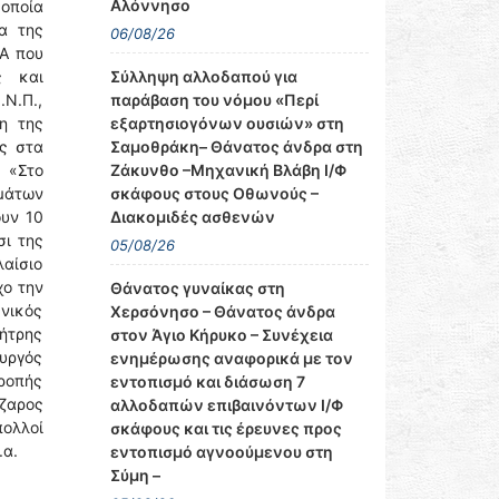
Αλόννησο
οποία
α της
06/08/26
Α που
Σύλληψη αλλοδαπού για
ς και
παράβαση του νόμου «Περί
Ν.Π.,
εξαρτησιογόνων ουσιών» στη
η της
Σαμοθράκη– Θάνατος άνδρα στη
ας στα
Ζάκυνθο –Μηχανική Βλάβη Ι/Φ
: «Στο
σκάφους στους Οθωνούς –
σμάτων
Διακομιδές ασθενών
ουν 10
σι της
05/08/26
λαίσιο
χο την
Θάνατος γυναίκας στη
ενικός
Χερσόνησο – Θάνατος άνδρα
ήτρης
στον Άγιο Κήρυκο – Συνέχεια
υργός
ενημέρωσης αναφορικά με τον
ροπής
εντοπισμό και διάσωση 7
άζαρος
αλλοδαπών επιβαινόντων Ι/Φ
ολλοί
σκάφους και τις έρευνες προς
.α.
εντοπισμό αγνοούμενου στη
Σύμη –