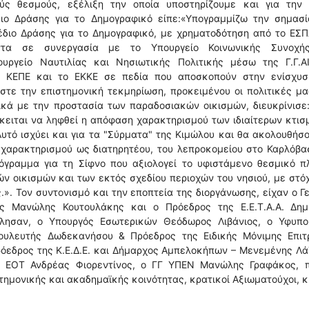
ούς θεσμούς, εξέλιξη την οποία υποστηρίζουμε και για την 
ιο Δράσης για το Δημογραφικό είπε:«Υπογραμμίζω την σημασί
έδιο Δράσης για το Δημογραφικό, με χρηματοδότηση από το ΕΣΠ
τα σε συνεργασία με το Υπουργείο Κοινωνικής Συνοχή
ουργείο Ναυτιλίας και Νησιωτικής Πολιτικής μέσω της Γ.Γ.ΑΙ.
ο ΚΕΠΕ και το ΕΚΚΕ σε πεδία που αποσκοπούν στην ενίσχυσ
αστε την επιστημονική τεκμηρίωση, προκειμένου οι πολιτικές μ
ικά με την προστασία των παραδοσιακών οικισμών, διευκρίνισε
όκειται να ληφθεί η απόφαση χαρακτηρισμού των ιδιαίτερων κτι
υτό ισχύει και για τα "Σύρματα" της Κιμώλου και θα ακολουθήσ
 χαρακτηρισμού ως διατηρητέου, του λεπροκομείου στο Καρλόβα
όγραμμα για τη Σίφνο που αξιολογεί το υφιστάμενο θεσμικό π
 οικισμών και των εκτός σχεδίου περιοχών του νησιού, με στό
.». Τον συντονισμό και την εποπτεία της διοργάνωσης, είχαν ο Γ
ής Μανώλης Κουτουλάκης και ο Πρόεδρος της Ε.Ε.Τ.Α.Α. Δημ
ίλησαν, ο Υπουργός Εσωτερικών Θεόδωρος Λιβάνιος, ο Υφυπο
ουλευτής Δωδεκανήσου & Πρόεδρος της Ειδικής Μόνιμης Επιτ
ρόεδρος της Κ.Ε.Δ.Ε. και Δήμαρχος Αμπελοκήπων – Μενεμένης Λ
ΓΓ ΕΟΤ Ανδρέας Φιορεντίνος, ο ΓΓ ΥΠΕΝ Μανώλης Γραφάκος, π
τημονικής και ακαδημαϊκής κοινότητας, κρατικοί Αξιωματούχοι, κ