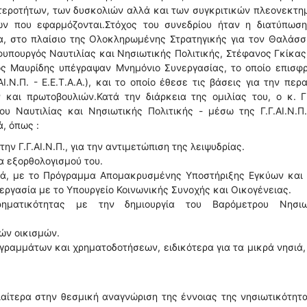
ιτεροτήτων, των δυσκολιών αλλά και των συγκριτικών πλεονεκτ
ν που εφαρμόζονται.Στόχος του συνεδρίου ήταν η διατύπωση
α, στο πλαίσιο της Ολοκληρωμένης Στρατηγικής για τον Θαλάσσ
φυπουργός Ναυτιλίας και Νησιωτικής Πολιτικής, Στέφανος Γκίκας
ιος Μαυρίδης υπέγραψαν Μνημόνιο Συνεργασίας, το οποίο επισφ
.Ν.Π. - Ε.Ε.Τ.Α.Α.), και το οποίο έθεσε τις βάσεις για την περ
και πρωτοβουλιών.Κατά την διάρκεια της ομιλίας του, ο κ. Γ
υ Ναυτιλίας και Νησιωτικής Πολιτικής - μέσω της Γ.Γ.ΑΙ.Ν.Π
, όπως :
 Γ.Γ.ΑΙ.Ν.Π., για την αντιμετώπιση της λειψυδρίας.
α εξορθολογισμού του.
σιά, με το Πρόγραμμα Απομακρυσμένης Υποστήριξης Εγκύων και
εργασία με το Υπουργείο Κοινωνικής Συνοχής και Οικογένειας.
ρηματικότητας με την δημιουργία του Βαρόμετρου Νησιω
ών οικισμών.
γραμμάτων και χρηματοδοτήσεων, ειδικότερα για τα μικρά νησιά
ιαίτερα στην θεσμική αναγνώριση της έννοιας της νησιωτικότητ