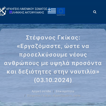
Στέφανος Γκίκας:
«Εργαζόμαστε, ώστε να
προσελκύσουμε νέους
ανθρώπους με υψηλά προσόντα
και δεξιότητες στην ναυτιλία»
(03.10.2024)
Αρχική σελίδα
Επικαιρότητα
Στέφανος Γκίκας: «Εργαζόμαστε, ώστε …