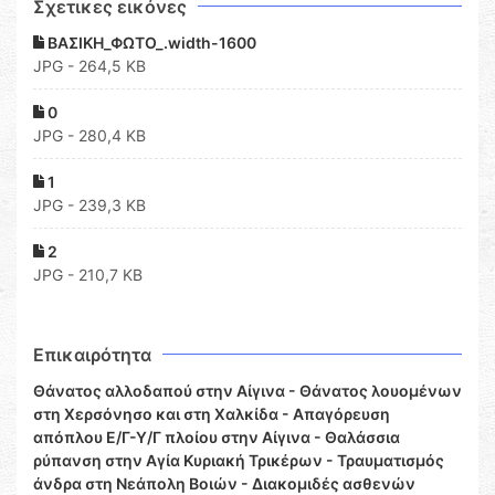
Σχετικες εικόνες
ΒΑΣΙΚΗ_ΦΩΤΟ_.width-1600
JPG - 264,5 KB
0
JPG - 280,4 KB
1
JPG - 239,3 KB
2
JPG - 210,7 KB
Επικαιρότητα
Θάνατος αλλοδαπού στην Αίγινα - Θάνατος λουομένων
στη Χερσόνησο και στη Χαλκίδα - Απαγόρευση
απόπλου Ε/Γ-Υ/Γ πλοίου στην Αίγινα - Θαλάσσια
ρύπανση στην Αγία Κυριακή Τρικέρων - Τραυματισμός
άνδρα στη Νεάπολη Βοιών - Διακομιδές ασθενών