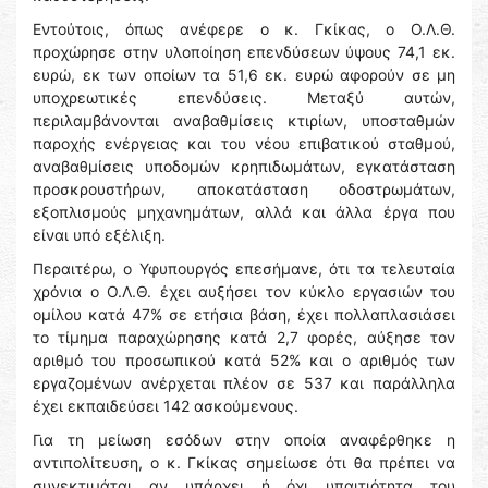
Εντούτοις, όπως ανέφερε ο κ. Γκίκας, ο Ο.Λ.Θ.
προχώρησε στην υλοποίηση επενδύσεων ύψους 74,1 εκ.
ευρώ, εκ των οποίων τα 51,6 εκ. ευρώ αφορούν σε μη
υποχρεωτικές επενδύσεις. Μεταξύ αυτών,
περιλαμβάνονται αναβαθμίσεις κτιρίων, υποσταθμών
παροχής ενέργειας και του νέου επιβατικού σταθμού,
αναβαθμίσεις υποδομών κρηπιδωμάτων, εγκατάσταση
προσκρουστήρων, αποκατάσταση οδοστρωμάτων,
εξοπλισμούς μηχανημάτων, αλλά και άλλα έργα που
είναι υπό εξέλιξη.
Περαιτέρω, ο Υφυπουργός επεσήμανε, ότι τα τελευταία
χρόνια ο Ο.Λ.Θ. έχει αυξήσει τον κύκλο εργασιών του
ομίλου κατά 47% σε ετήσια βάση, έχει πολλαπλασιάσει
το τίμημα παραχώρησης κατά 2,7 φορές, αύξησε τον
αριθμό του προσωπικού κατά 52% και ο αριθμός των
εργαζομένων ανέρχεται πλέον σε 537 και παράλληλα
έχει εκπαιδεύσει 142 ασκούμενους.
Για τη μείωση εσόδων στην οποία αναφέρθηκε η
αντιπολίτευση, ο κ. Γκίκας σημείωσε ότι θα πρέπει να
συνεκτιμάται αν υπάρχει ή όχι υπαιτιότητα του