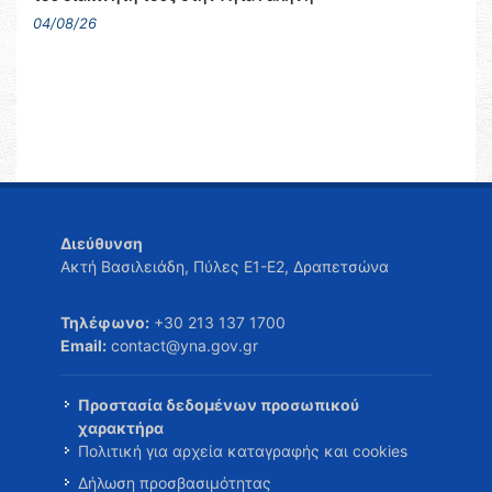
04/08/26
Διεύθυνση
Ακτή Βασιλειάδη, Πύλες Ε1-Ε2, Δραπετσώνα
Τηλέφωνο:
+30 213 137 1700
Email:
contact@yna.gov.gr
Προστασία δεδομένων προσωπικού
χαρακτήρα
Πολιτική για αρχεία καταγραφής και cookies
Δήλωση προσβασιμότητας