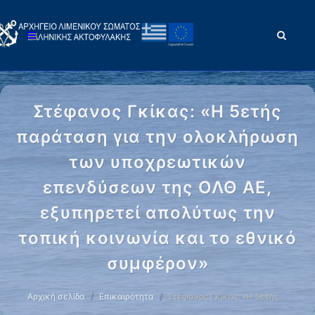
Στέφανος Γκίκας: «Η 5ετής
παράταση για την ολοκλήρωση
των υποχρεωτικών
επενδύσεων της ΟΛΘ ΑΕ,
εξυπηρετεί απολύτως την
τοπική κοινωνία και το εθνικό
συμφέρον»
Αρχική σελίδα
Επικαιρότητα
Στέφανος Γκίκας: «Η 5ετής …