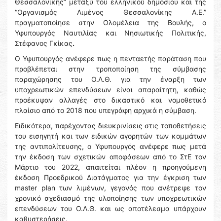
Θεσσαλονίκης” μεταξύ του ελληνικού δημοσίου και της
“Οργανισμός Λιμένος Θεσσαλονίκης Α.Ε.”
πραγματοποίησε στην Ολομέλεια της Βουλής, ο
Υφυπουργός Ναυτιλίας και Νησιωτικής Πολιτικής,
Στέφανος Γκίκας
.
Ο Υφυπουργός ανέφερε πως η πενταετής παράταση που
προβλέπεται στην τροποποίηση της σύμβασης
παραχώρησης του Ο.Λ.Θ. για την έναρξη των
υποχρεωτικών επενδύσεων είναι απαραίτητη, καθώς
προέκυψαν αλλαγές στο δικαστικό και νομοθετικό
πλαίσιο από το 2018 που υπεγράφη αρχικά η σύμβαση.
Ειδικότερα, παρέχοντας διευκρινίσεις στις τοποθετήσεις
του εισηγητή και των ειδικών αγορητών των κομμάτων
της αντιπολίτευσης, ο Υφυπουργός ανέφερε πως μετά
την έκδοση των σχετικών αποφάσεων από το ΣτΕ τον
Μάρτιο του 2022, απαιτείται πλέον η προηγούμενη
έκδοση Προεδρικού Διατάγματος για την έγκριση των
master plan των λιμένων, γεγονός που ανέτρεψε τον
χρονικό σχεδιασμό της υλοποίησης των υποχρεωτικών
επενδύσεων του Ο.Λ.Θ. και ως αποτέλεσμα υπάρχουν
καθυστερήσεις.