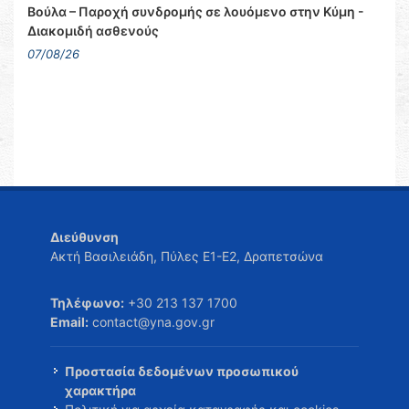
Βούλα – Παροχή συνδρομής σε λουόμενο στην Κύμη -
Διακομιδή ασθενούς
07/08/26
Διεύθυνση
Ακτή Βασιλειάδη, Πύλες Ε1-Ε2, Δραπετσώνα
Τηλέφωνο:
+30 213 137 1700
Email:
contact@yna.gov.gr
Προστασία δεδομένων προσωπικού
χαρακτήρα