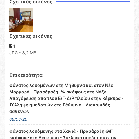
Σχετικές εικόνες
Σχετικες εικόνες
1
JPG - 3,2 MB
Επικαιρότητα
Θάνατος λουομένων στη Μήθυμνα και στον Νέο
Μαρμαρά - Προσάραξη Ι/Φ σκάφους στη Νάξο -
Απαγόρευση απόπλου Ε/Γ-Δ/Ρ πλοίου στην Κέρκυρα -
Σύλληψη ημεδαπών στο Ρέθυμνο - Διακομιδές
ασθενών
08/08/26
Θάνατος λουόμενης στα Χανιά - Προσάραξη Θ/Γ
σκάφους στη Λευκίμμη - Σύλληψη ημεδαπού στην