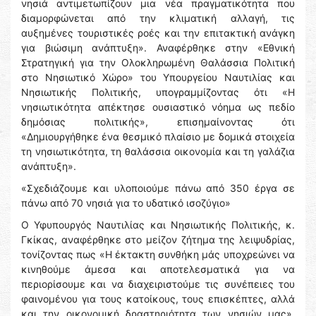
νησιά αντιμετωπίζουν μια νέα πραγματικότητα που
διαμορφώνεται από την κλιματική αλλαγή, τις
αυξημένες τουριστικές ροές και την επιτακτική ανάγκη
για βιώσιμη ανάπτυξη». Αναφέρθηκε στην «Εθνική
Στρατηγική για την Ολοκληρωμένη Θαλάσσια Πολιτική
στο Νησιωτικό Χώρο» του Υπουργείου Ναυτιλίας και
Νησιωτικής Πολιτικής, υπογραμμίζοντας ότι «Η
νησιωτικότητα απέκτησε ουσιαστικό νόημα ως πεδίο
δημόσιας πολιτικής», επισημαίνοντας ότι
«Δημιουργήθηκε ένα θεσμικό πλαίσιο με δομικά στοιχεία
τη νησιωτικότητα, τη θαλάσσια οικονομία και τη γαλάζια
ανάπτυξη».
«Σχεδιάζουμε και υλοποιούμε πάνω από 350 έργα σε
πάνω από 70 νησιά για το υδατικό ισοζύγιο»
Ο Υφυπουργός Ναυτιλίας και Νησιωτικής Πολιτικής, κ.
Γκίκας, αναφέρθηκε στο μείζον ζήτημα της λειψυδρίας,
τονίζοντας πως «Η έκτακτη συνθήκη μάς υποχρεώνει να
κινηθούμε άμεσα και αποτελεσματικά για να
περιορίσουμε και να διαχειριστούμε τις συνέπειες του
φαινομένου για τους κατοίκους, τους επισκέπτες, αλλά
και την οικονομική δραστηριότητα των νησιών μας».