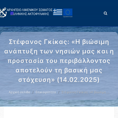
Στέφανος Γκίκας: «Η βιώσιμη
ανάπτυξη των νησιών μας και η
προστασία του περιβάλλοντος
αποτελούν τη βασική μας
στόχευση» (14.02.2025)
Αρχική σελίδα
Επικαιρότητα
Στέφανος Γκίκας: «Η βιώσιμη …