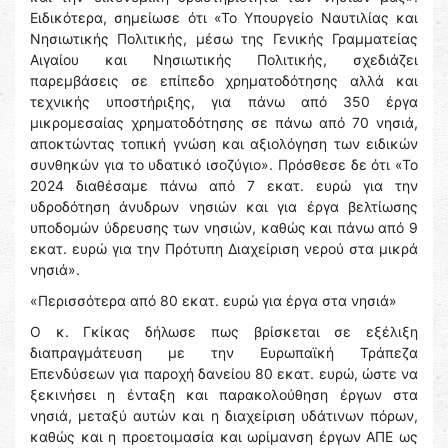
Ειδικότερα, σημείωσε ότι «Το Υπουργείο Ναυτιλίας και
Νησιωτικής Πολιτικής, μέσω της Γενικής Γραμματείας
Αιγαίου και Νησιωτικής Πολιτικής, σχεδιάζει
παρεμβάσεις σε επίπεδο χρηματοδότησης αλλά και
τεχνικής υποστήριξης, για πάνω από 350 έργα
μικρομεσαίας χρηματοδότησης σε πάνω από 70 νησιά,
αποκτώντας τοπική γνώση και αξιολόγηση των ειδικών
συνθηκών για το υδατικό ισοζύγιο». Πρόσθεσε δε ότι «Το
2024 διαθέσαμε πάνω από 7 εκατ. ευρώ για την
υδροδότηση άνυδρων νησιών και για έργα βελτίωσης
υποδομών ύδρευσης των νησιών, καθώς και πάνω από 9
εκατ. ευρώ για την Πρότυπη Διαχείριση νερού στα μικρά
νησιά».
«Περισσότερα από 80 εκατ. ευρώ για έργα στα νησιά»
Ο κ. Γκίκας δήλωσε πως βρίσκεται σε εξέλιξη
διαπραγμάτευση με την Ευρωπαϊκή Τράπεζα
Επενδύσεων για παροχή δανείου 80 εκατ. ευρώ, ώστε να
ξεκινήσει η ένταξη και παρακολούθηση έργων στα
νησιά, μεταξύ αυτών και η διαχείριση υδάτινων πόρων,
καθώς και η προετοιμασία και ωρίμανση έργων ΑΠΕ ως