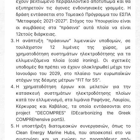
έχουν βελτιωμένο περιβαλλοντικό αποτύπωμα και θα
εξυπηρετούν τις άγονες ενδονησιακές γραμμές. Η
δράση εντάσσεται στο Τομεακό Πρόγραμμα του ΕΣΠΑ
“Μεταφορές 2021-2027”. Στόχος του Υπουργείου είναι
οι συμβάσεις στα “πράσινα” αυτά πλοία να είναι
12ετούς διάρκειας.
Η ανάπτυξη "πράσινων" λιμενικών υποδομών, σε
τουλάχιστον 12 λιμένες της χώρας, με
χρηματοδότηση συστημάτων ηλεκτροδότησης για τα
ελλιμενιζόμενα πλοία (cold ironing). Οι σχετικές
υποδομές θα πρέπει να έχουν ολοκληρωθεί μέχρι τον
Ιανουάριο του 2029, στο πλαίσιο των ευρωπαϊκών
στόχων της δέσμης μέτρων "FIT for 55".
Η χρηματοδότηση έργων και μελετών για την
κατασκευή συστημάτων ηλεκτροδότησης πλοίων
κατά τον ελλιμενισμό, στα λιμάνια Ραφήνας, Λαυρίου,
Κέρκυρας και Καβάλας, τα οποία εντάσσονται στο
project "DECOMPRES" (DEcarbonizing the Greek
COMPREhensive portS).
Η υποστήριξη διατομεακών συνεργασιών, όπως το
Clean Energy Marine Hubs, που αποσκοπεί στο να
συντονίσει και να ενώσει τις προσπάθειες από-