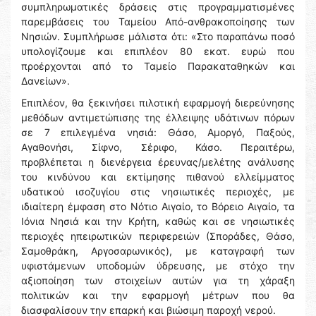
συμπληρωματικές δράσεις στις προγραμματισμένες
παρεμβάσεις του Ταμείου Από-ανθρακοποίησης των
Νησιών. Συμπλήρωσε μάλιστα ότι: «Στο παραπάνω ποσό
υπολογίζουμε και επιπλέον 80 εκατ. ευρώ που
προέρχονται από το Ταμείο Παρακαταθηκών και
Δανείων».
Επιπλέον, θα ξεκινήσει πιλοτική εφαρμογή διερεύνησης
μεθόδων αντιμετώπισης της έλλειψης υδάτινων πόρων
σε 7 επιλεγμένα νησιά: Θάσο, Αμοργό, Παξούς,
Αγαθονήσι, Σίφνο, Σέριφο, Κάσο. Περαιτέρω,
προβλέπεται η διενέργεια έρευνας/μελέτης ανάλυσης
του κινδύνου και εκτίμησης πιθανού ελλείμματος
υδατικού ισοζυγίου στις νησιωτικές περιοχές, με
ιδιαίτερη έμφαση στο Νότιο Αιγαίο, το Βόρειο Αιγαίο, τα
Ιόνια Νησιά και την Κρήτη, καθώς και σε νησιωτικές
περιοχές ηπειρωτικών περιφερειών (Σποράδες, Θάσο,
Σαμοθράκη, Αργοσαρωνικός), με καταγραφή των
υφιστάμενων υποδομών ύδρευσης, με στόχο την
αξιοποίηση των στοιχείων αυτών για τη χάραξη
πολιτικών και την εφαρμογή μέτρων που θα
διασφαλίσουν την επαρκή και βιώσιμη παροχή νερού.