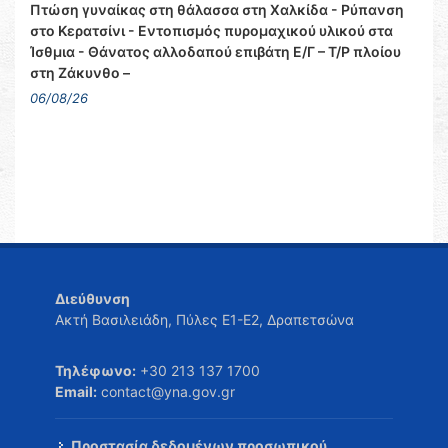
Πτώση γυναίκας στη θάλασσα στη Χαλκίδα - Ρύπανση
στο Κερατσίνι - Εντοπισμός πυρομαχικού υλικού στα
Ίσθμια - Θάνατος αλλοδαπού επιβάτη Ε/Γ – Τ/Ρ πλοίου
στη Ζάκυνθο –
06/08/26
Διεύθυνση
Ακτή Βασιλειάδη, Πύλες Ε1-Ε2, Δραπετσώνα
Τηλέφωνο:
+30 213 137 1700
Email:
contact@yna.gov.gr
Προστασία δεδομένων προσωπικού