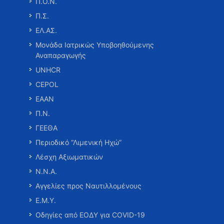
Π.Ο.Ν.
Π.Σ.
ΕΛ.ΑΣ.
Μονάδα Ιατρικώς Υποβοηθούμενης
Αναπαραγωγής
UNHCR
CEPOL
ΕΑΑΝ
Π.Ν.
ΓΕΕΘΑ
Περιοδικό “Λιμενική Ηχώ”
Λέσχη Αξιωματικών
Ν.Ν.Α.
Αγγελίες προς Ναυτιλλομένους
Ε.Μ.Υ.
Οδηγίες από ΕΟΔΥ για COVID-19