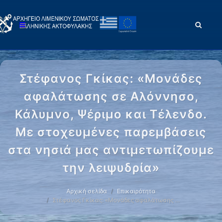
Στέφανος Γκίκας: «Μονάδες
αφαλάτωσης σε Αλόννησο,
Κάλυμνο, Ψέριμο και Τέλενδο.
Με στοχευμένες παρεμβάσεις
στα νησιά μας αντιμετωπίζουμε
την λειψυδρία»
Αρχική σελίδα
Επικαιρότητα
Στέφανος Γκίκας: «Μονάδες αφαλάτωσης …